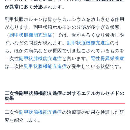
が異常に多く分泌
されます。
副甲状腺ホルモンは骨からカルシウムを放出させる作用
があります。副甲状腺ホルモンの分泌が多すぎる状態
（
副甲状腺機能亢進症
）では、骨がもろくなり骨折しや
すいなどの問題が現れます。
副甲状腺機能亢進症
のう
ち、ほかの病気などが原因で引き起こされているものを
二次性
副甲状腺機能亢進症
と言います。
腎性骨異栄養症
は二次性
副甲状腺機能亢進症
が発生している状態です。
二次性副甲状腺機能亢進症に対するエテルカルセチドの
効果
二次性
副甲状腺機能亢進症
の治療薬の効果を検証した研
究を紹介します。