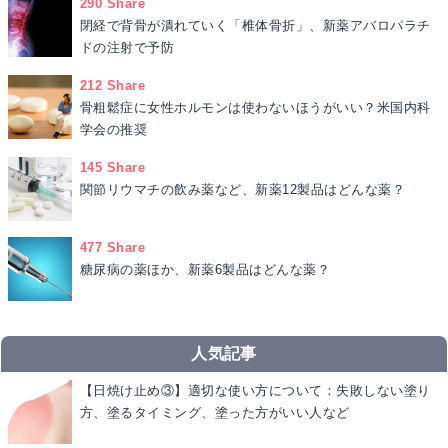
290 Share
閉経で背骨が潰れていく「椎体骨折」、新薬アバロパラチ
ドの注射で予防
212 Share
骨粗鬆症に女性ホルモンは使わないほうがいい？米国内科
学会の推奨
145 Share
関節リウマチの飲み薬など、新薬12製品はどんな薬？
477 Share
糖尿病の薬ほか、新薬6製品はどんな薬？
人気記事
【日焼け止め③】適切な使い方について：失敗しない塗り
方、塗るタイミング、塗った方がいい人など