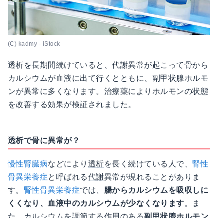
(C) kadmy - iStock
透析を長期間続けていると、代謝異常が起こって骨から
カルシウムが血液に出て行くとともに、副甲状腺ホルモ
ンが異常に多くなります。治療薬によりホルモンの状態
を改善する効果が検証されました。
透析で骨に異常が？
慢性腎臓病
などにより
透析
を長く続けている人で、
腎性
骨異栄養症
と呼ばれる
代謝
異常が現れることがありま
す。
腎性骨異栄養症
では、
腸からカルシウムを吸収しに
くくなり、血液中のカルシウムが少なくなります
。ま
た、カルシウムを調節する作用のある
副甲状腺ホルモン