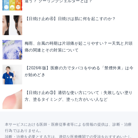
違う？ クーリングシェルターとは？
【日焼け止め④】日焼けは肌に何を起こすのか？
梅雨、台風の時期は片頭痛が起こりやすい？ー天気と片頭
痛の関連とその対策について
【2026年版】医療の力でタバコをやめる「禁煙外来」は今
が始めどき
【日焼け止め③】適切な使い方について：失敗しない塗り
方、塗るタイミング、塗った方がいい人など
本サービスにおける医師・医療従事者等による情報の提供は、診断・治療
行為ではありません。
診断・治療を必要とする方は、適切な医療機関での受診をおすすめいたし