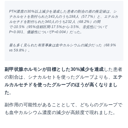
PTH濃度の30%以上減少を達成した患者の割合の差の推定値は、シ
ナカルセトを割付られた343人のうち198人（57.7%）と、エテルカ
ルセチドを割付られた340人のうち232人（68.2%）の間
で-10.5%（95%信頼区間-17.5%から-3.5%、
非劣性
について
P<0.001、優越性についてP=0.004）だった。
最も多く見られた有害事象は血中カルシウムの減少だった（68.9%
vs 59.8%）。
副甲状腺ホルモンが目標とした30%減少を達成
した患者
の割合は、シナカルセトを使ったグループよりも、
エテ
ルカルセチドを使ったグループのほうが高くなりまし
た
。
副作用の可能性があることとして、どちらのグループで
も血中カルシウム濃度の減少が高頻度で現れました。