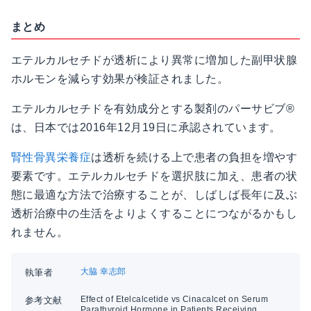
まとめ
エテルカルセチドが透析により異常に増加した副甲状腺
ホルモンを減らす効果が検証されました。
エテルカルセチドを有効成分とする製剤のパーサビブ®
は、日本では2016年12月19日に承認されています。
腎性骨異栄養症
は透析を続ける上で患者の負担を増やす
要素です。エテルカルセチドを選択肢に加え、患者の状
態に最適な方法で治療することが、しばしば長年に及ぶ
透析治療中の生活をよりよくすることにつながるかもし
れません。
大脇 幸志郎
執筆者
Effect of Etelcalcetide vs Cinacalcet on Serum
参考文献
Parathyroid Hormone in Patients Receiving