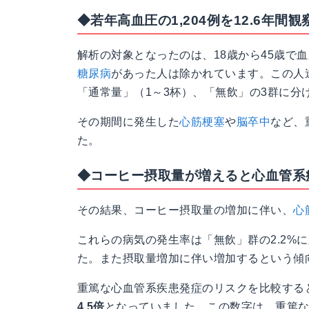
◆若年高血圧の1,204例を12.6年間観
解析の対象となったのは、18歳から45歳で血圧が
糖尿病
があった人は除かれています。この人
「通常量」（1～3杯）、「無飲」の3群に分
その期間に発生した
心筋梗塞
や
脳卒中
など、
た。
◆コーヒー摂取量が増えると心血管系
その結果、コーヒー摂取量の増加に伴い、
心
これらの病気の発生率は「無飲」群の2.2%に
た。また摂取量増加に伴い増加するという傾
重篤な心血管系疾患
発症
のリスクを比較する
4.5倍
となっていました。この数字は、重篤