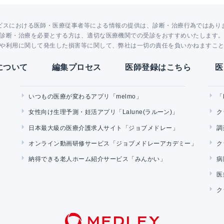
ビスにおける医師・医療従事者等による情報の提供は、診断・治療行為ではあり
診断・治療を必要とする方は、適切な医療機関での受診をおすすめいたします
や利用に関して発生した損害等に関して、弊社は一切の責任を負いかねますこ
Yについて
編集プロセス
医師登録はこちら
医
いつもの医療が変わるアプリ「melmo」
「
女性向け生理予測・妊活アプリ「Lalune(ラルーン)」
ク
日本最大級の医療介護求人サイト「ジョブメドレー」
調
オンライン動画研修サービス「ジョブメドレーアカデミー」
ク
納得できる老人ホーム紹介サービス「みんかい」
病
医
ク