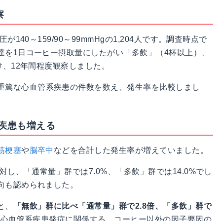
察
140～159/90～99mmHgの1,204人です。調査時点で
達を1日コーヒー摂取量にしたがい「多飲」（4杯以上）、
け、12年間程度観察しました。
重篤な心血管系疾患の件数を数え、発生率を比較しまし
疾患も増える
筋梗塞
や
脳卒中
などを合計した発生率が増えていました。
対し、「通常量」群では7.0%、「多飲」群では14.0%でし
向も認められました。
と、
「無飲」群に比べ「通常量」群で2.8倍、「多飲」群で
な心血管系疾患発症に関係する、コーヒー以外の因子要因の