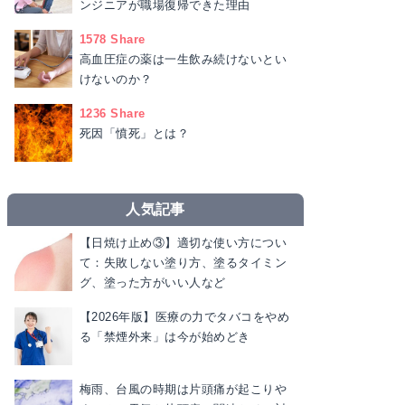
ンジニアが職場復帰できた理由
1578 Share
高血圧症の薬は一生飲み続けないとい
けないのか？
1236 Share
死因「憤死」とは？
人気記事
【日焼け止め③】適切な使い方につい
て：失敗しない塗り方、塗るタイミン
グ、塗った方がいい人など
【2026年版】医療の力でタバコをやめ
る「禁煙外来」は今が始めどき
梅雨、台風の時期は片頭痛が起こりや