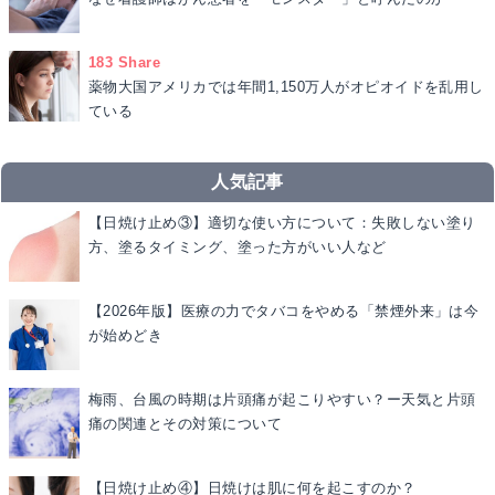
183 Share
薬物大国アメリカでは年間1,150万人がオピオイドを乱用し
ている
人気記事
【日焼け止め③】適切な使い方について：失敗しない塗り
方、塗るタイミング、塗った方がいい人など
【2026年版】医療の力でタバコをやめる「禁煙外来」は今
が始めどき
梅雨、台風の時期は片頭痛が起こりやすい？ー天気と片頭
痛の関連とその対策について
【日焼け止め④】日焼けは肌に何を起こすのか？