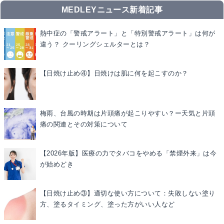
MEDLEYニュース新着記事
熱中症の「警戒アラート」と「特別警戒アラート」は何が
違う？ クーリングシェルターとは？
【日焼け止め④】日焼けは肌に何を起こすのか？
梅雨、台風の時期は片頭痛が起こりやすい？ー天気と片頭
痛の関連とその対策について
【2026年版】医療の力でタバコをやめる「禁煙外来」は今
が始めどき
【日焼け止め③】適切な使い方について：失敗しない塗り
方、塗るタイミング、塗った方がいい人など