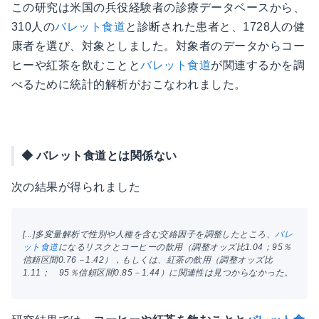
この研究は米国の兵役経験者の診療データベースから、
310人の
バレット食道
と診断された患者と、1728人の健
康者を選び、対象としました。対象者のデータからコー
ヒーや紅茶を飲むことと
バレット食道
が関連するかを調
べるために統計的解析がおこなわれました。
◆ バレット食道とは関係ない
次の結果が得られました
[...]多変量解析で性別や人種を含む交絡因子を調整したところ、
バレ
ット食道
になるリスクとコーヒーの飲用（調整オッズ比1.04；95％
信頼区間0.76－1.42），もしくは、紅茶の飲用（調整オッズ比
1.11； 95％信頼区間0.85－1.44）に関連性は見つからなかった。