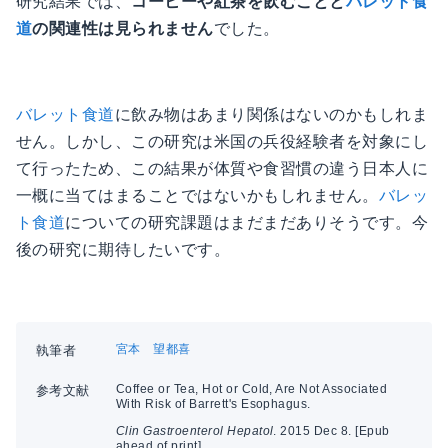
研究結果では、
コーヒーや紅茶を飲むことと
バレット食
道
の関連性は見られません
でした。
バレット食道
に飲み物はあまり関係はないのかもしれま
せん。しかし、この研究は米国の兵役経験者を対象にし
て行ったため、この結果が体質や食習慣の違う日本人に
一概に当てはまることではないかもしれません。
バレッ
ト食道
についての研究課題はまだまだありそうです。今
後の研究に期待したいです。
宮本 望都喜
執筆者
Coffee or Tea, Hot or Cold, Are Not Associated
参考文献
With Risk of Barrett's Esophagus.
Clin Gastroenterol Hepatol
. 2015 Dec 8. [Epub
ahead of print]