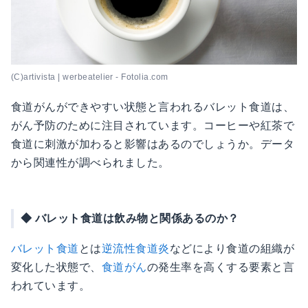
(C)artivista | werbeatelier - Fotolia.com
食道がんができやすい状態と言われるバレット食道は、
がん予防のために注目されています。コーヒーや紅茶で
食道に刺激が加わると影響はあるのでしょうか。データ
から関連性が調べられました。
◆ バレット食道は飲み物と関係あるのか？
バレット食道
とは
逆流性食道炎
などにより食道の組織が
変化した状態で、
食道がん
の発生率を高くする要素と言
われています。