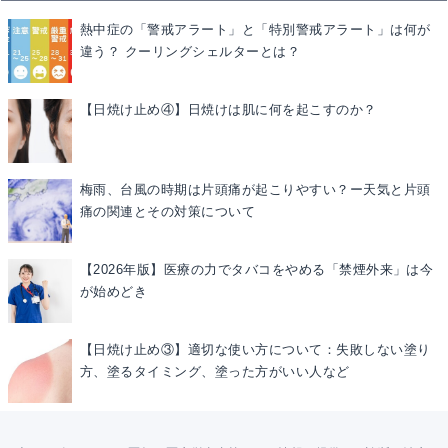
熱中症の「警戒アラート」と「特別警戒アラート」は何が
違う？ クーリングシェルターとは？
【日焼け止め④】日焼けは肌に何を起こすのか？
梅雨、台風の時期は片頭痛が起こりやすい？ー天気と片頭
痛の関連とその対策について
【2026年版】医療の力でタバコをやめる「禁煙外来」は今
が始めどき
【日焼け止め③】適切な使い方について：失敗しない塗り
方、塗るタイミング、塗った方がいい人など