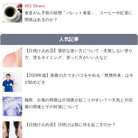
493 Share
食道がん手前の状態「バレット食道」、コーヒーや紅茶に
関係はあるのか？
人気記事
【日焼け止め③】適切な使い方について：失敗しない塗り
方、塗るタイミング、塗った方がいい人など
【2026年版】医療の力でタバコをやめる「禁煙外来」は今
が始めどき
梅雨、台風の時期は片頭痛が起こりやすい？ー天気と片頭
痛の関連とその対策について
【日焼け止め④】日焼けは肌に何を起こすのか？