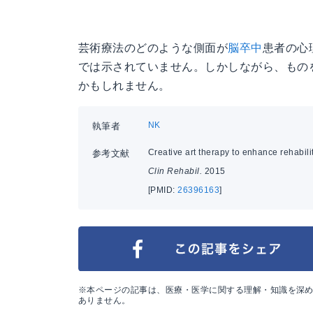
芸術療法のどのような側面が
脳卒中
患者の心
では示されていません。しかしながら、もの
かもしれません。
NK
執筆者
Creative art therapy to enhance rehabilit
参考文献
Clin Rehabil.
2015
[PMID:
26396163
]
※本ページの記事は、医療・医学に関する理解・知識を深
ありません。