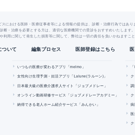
ビスにおける医師・医療従事者等による情報の提供は、診断・治療行為ではあり
診断・治療を必要とする方は、適切な医療機関での受診をおすすめいたします
や利用に関して発生した損害等に関して、弊社は一切の責任を負いかねますこ
Yについて
編集プロセス
医師登録はこちら
医
いつもの医療が変わるアプリ「melmo」
「
女性向け生理予測・妊活アプリ「Lalune(ラルーン)」
ク
日本最大級の医療介護求人サイト「ジョブメドレー」
調
オンライン動画研修サービス「ジョブメドレーアカデミー」
ク
納得できる老人ホーム紹介サービス「みんかい」
病
医
ク