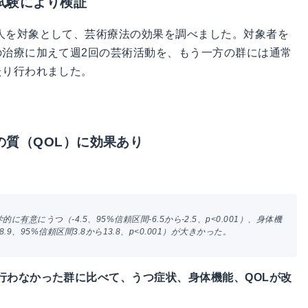
試験により検証
8人を対象として、芸術療法の効果を調べました。対象者を
の治療に加えて週2回の芸術活動を、もう一方の群には通常
たり行われました。
の質（QOL）に効果あり
学的に
有意
にうつ（-4.5、95%信頼区間-6.5から-2.5、p<0.001）、身体機
8.9、95%信頼区間3.8から13.8、p<0.001）が大きかった。
行わなかった群に比べて、うつ症状、身体機能、QOLが改