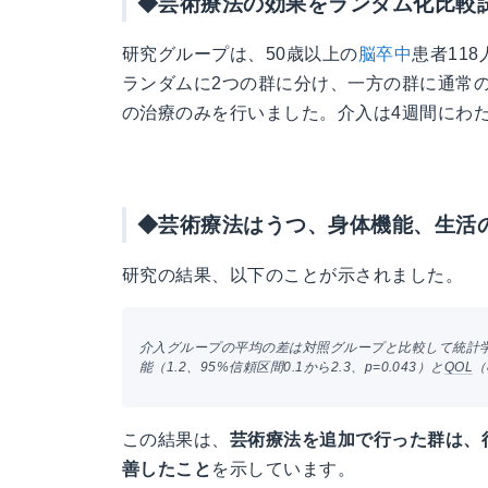
◆芸術療法の効果をランダム化比較
研究グループは、50歳以上の
脳卒中
患者11
ランダムに2つの群に分け、一方の群に通常
の治療のみを行いました。介入は4週間にわ
◆芸術療法はうつ、身体機能、生活
研究の結果、以下のことが示されました。
介入グループの平均の差は対照グループと比較して統計
能（1.2、95%信頼区間0.1から2.3、p=0.043）と
QOL
（
この結果は、
芸術療法を追加で行った群は、
善したこと
を示しています。