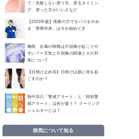
て：失敗しない塗り方、塗るタイミン
グ、塗った方がいい人など
【2026年版】医療の力でタバコをやめ
る「禁煙外来」は今が始めどき
梅雨、台風の時期は片頭痛が起こりや
すい？ー天気と片頭痛の関連とその対
策について
【日焼け止め④】日焼けは肌に何を起
こすのか？
熱中症の「警戒アラート」と「特別警
戒アラート」は何が違う？ クーリング
シェルターとは？
病気について知る