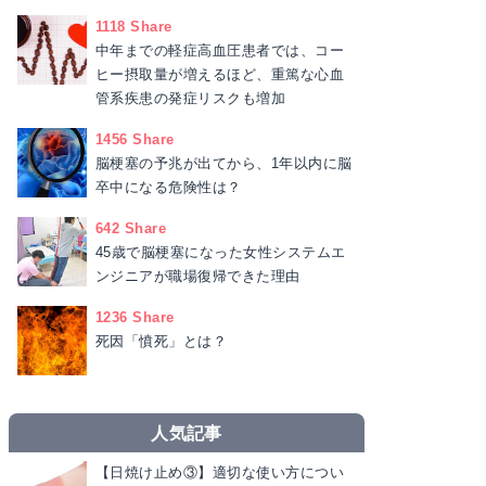
1118 Share
中年までの軽症高血圧患者では、コー
ヒー摂取量が増えるほど、重篤な心血
管系疾患の発症リスクも増加
1456 Share
脳梗塞の予兆が出てから、1年以内に脳
卒中になる危険性は？
642 Share
45歳で脳梗塞になった女性システムエ
ンジニアが職場復帰できた理由
1236 Share
死因「憤死」とは？
人気記事
【日焼け止め③】適切な使い方につい