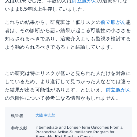
人は0.1%でした
。半数の人は
前立腺がん
の治療をしな
いまま8.5年以上生存していました。
これらの結果から、研究班は「低リスクの
前立腺がん
患
者は、その診断から悪い結果が起こる可能性の小ささを
知らされるべきであり、治療介入よりも監視を検討する
よう勧められるべきである」と結論しています。
この研究は特にリスクが低いと見られた人だけを対象に
しているため、より進行して見つかった人などでは違っ
た結果が出る可能性があります。とはいえ、
前立腺がん
の危険性について参考になる情報かもしれません。
大脇 幸志郎
執筆者
Intermediate and Longer-Term Outcomes From a
参考文献
Prospective Active-Surveillance Program for
Favorable-Risk Prostate Cancer.