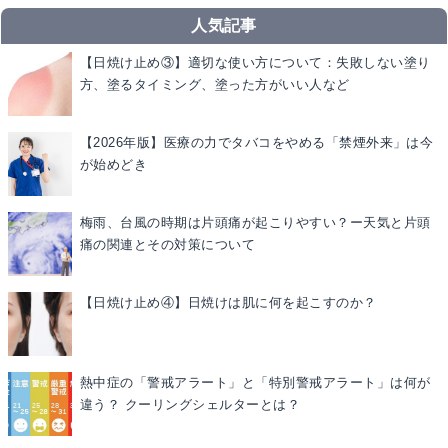
人気記事
【日焼け止め③】適切な使い方について：失敗しない塗り
方、塗るタイミング、塗った方がいい人など
【2026年版】医療の力でタバコをやめる「禁煙外来」は今
が始めどき
梅雨、台風の時期は片頭痛が起こりやすい？ー天気と片頭
痛の関連とその対策について
【日焼け止め④】日焼けは肌に何を起こすのか？
熱中症の「警戒アラート」と「特別警戒アラート」は何が
違う？ クーリングシェルターとは？