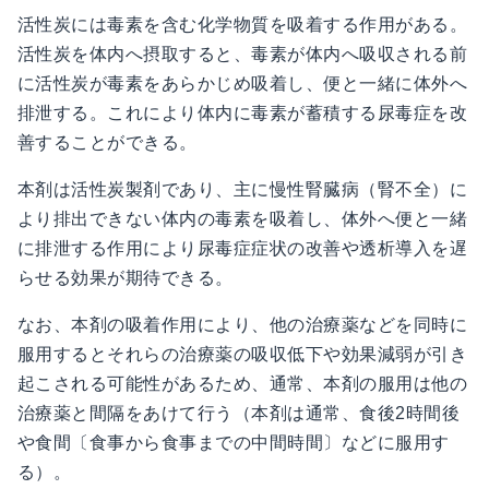
活性炭には毒素を含む化学物質を吸着する作用がある。
活性炭を体内へ摂取すると、毒素が体内へ吸収される前
に活性炭が毒素をあらかじめ吸着し、便と一緒に体外へ
排泄する。これにより体内に毒素が蓄積する尿毒症を改
善することができる。
本剤は活性炭製剤であり、主に慢性腎臓病（腎不全）に
より排出できない体内の毒素を吸着し、体外へ便と一緒
に排泄する作用により尿毒症症状の改善や透析導入を遅
らせる効果が期待できる。
なお、本剤の吸着作用により、他の治療薬などを同時に
服用するとそれらの治療薬の吸収低下や効果減弱が引き
起こされる可能性があるため、通常、本剤の服用は他の
治療薬と間隔をあけて行う（本剤は通常、食後2時間後
や食間〔食事から食事までの中間時間〕などに服用す
る）。