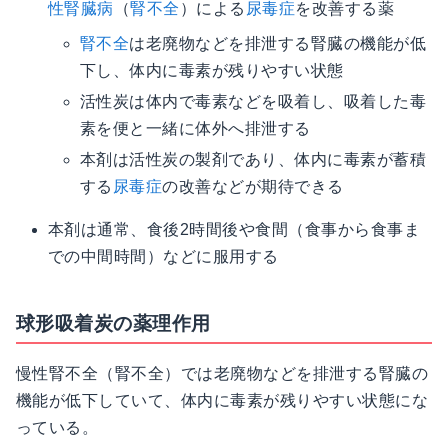
性腎臓病
（
腎不全
）による
尿毒症
を改善する薬
腎不全
は老廃物などを排泄する腎臓の機能が低
下し、体内に毒素が残りやすい状態
活性炭は体内で毒素などを吸着し、吸着した毒
素を便と一緒に体外へ排泄する
本剤は活性炭の製剤であり、体内に毒素が蓄積
する
尿毒症
の改善などが期待できる
本剤は通常、食後2時間後や食間（食事から食事ま
での中間時間）などに服用する
球形吸着炭の薬理作用
慢性腎不全（腎不全）では老廃物などを排泄する腎臓の
機能が低下していて、体内に毒素が残りやすい状態にな
っている。