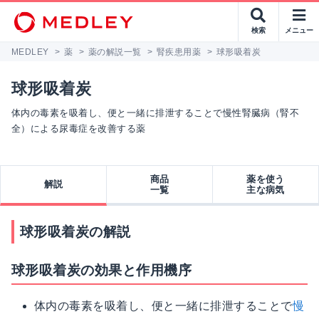
検索
メニュー
MEDLEY
>
薬
>
薬の解説一覧
>
腎疾患用薬
>
球形吸着炭
球形吸着炭
体内の毒素を吸着し、便と一緒に排泄することで慢性腎臓病（腎不
全）による尿毒症を改善する薬
商品
薬を使う
解説
一覧
主な病気
球形吸着炭の解説
球形吸着炭の効果と作用機序
体内の毒素を吸着し、便と一緒に排泄することで
慢