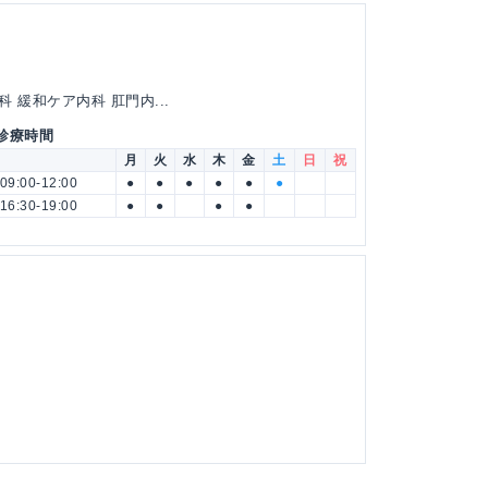
 緩和ケア内科 肛門内...
 診療時間
月
火
水
木
金
土
日
祝
09:00-12:00
●
●
●
●
●
●
16:30-19:00
●
●
●
●