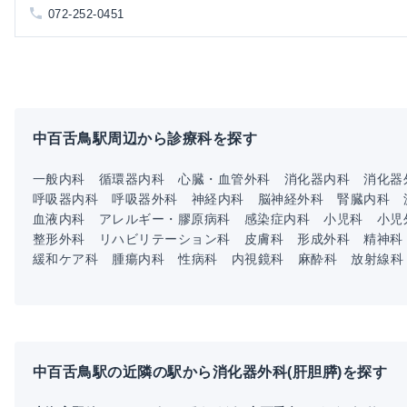
072-252-0451
中百舌鳥駅周辺から診療科を探す
一般内科
循環器内科
心臓・血管外科
消化器内科
消化器
呼吸器内科
呼吸器外科
神経内科
脳神経外科
腎臓内科
血液内科
アレルギー・膠原病科
感染症内科
小児科
小児
整形外科
リハビリテーション科
皮膚科
形成外科
精神科
緩和ケア科
腫瘍内科
性病科
内視鏡科
麻酔科
放射線科
中百舌鳥駅の近隣の駅から消化器外科(肝胆膵)を探す