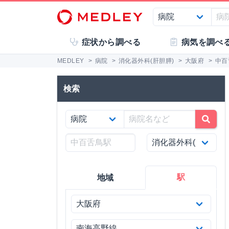
症状から調べる
病気を調べ
MEDLEY
>
病院
>
消化器外科(肝胆膵)
>
大阪府
>
中百
検索
駅
地域