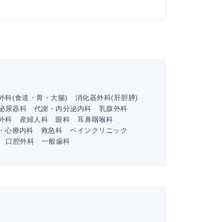
外科(食道・胃・大腸)
消化器外科(肝胆膵)
泌尿器科
代謝・内分泌内科
乳腺外科
外科
産婦人科
眼科
耳鼻咽喉科
・心療内科
救急科
ペインクリニック
口腔外科
一般歯科