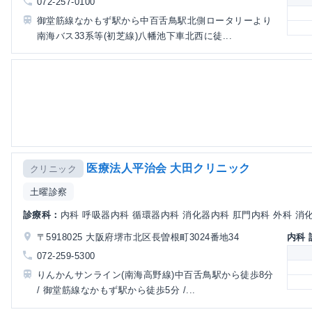
072-257-0100
御堂筋線なかもず駅から中百舌鳥駅北側ロータリーより
南海バス33系等(初芝線)八幡池下車北西に徒...
医療法人平治会 大田クリニック
クリニック
土曜診察
診療科：
内科 呼吸器内科 循環器内科 消化器内科 肛門内科 外科 消化器
〒5918025 大阪府堺市北区長曽根町3024番地34
内科
072-259-5300
りんかんサンライン(南海高野線)中百舌鳥駅から徒歩8分
/ 御堂筋線なかもず駅から徒歩5分 /...