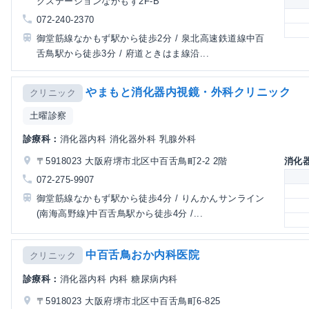
クステーションなかもず2F-B
072-240-2370
御堂筋線なかもず駅から徒歩2分 / 泉北高速鉄道線中百
舌鳥駅から徒歩3分 / 府道ときはま線沿...
やまもと消化器内視鏡・外科クリニック
クリニック
土曜診察
診療科：
消化器内科 消化器外科 乳腺外科
〒5918023 大阪府堺市北区中百舌鳥町2-2 2階
消化
072-275-9907
御堂筋線なかもず駅から徒歩4分 / りんかんサンライン
(南海高野線)中百舌鳥駅から徒歩4分 /...
中百舌鳥おか内科医院
クリニック
診療科：
消化器内科 内科 糖尿病内科
〒5918023 大阪府堺市北区中百舌鳥町6-825