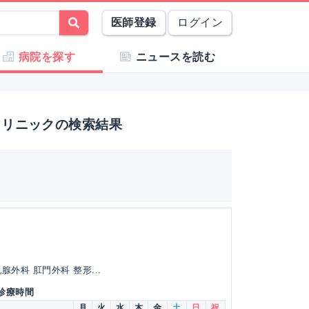
医師登録
ログイン
病院を探す
ニュースを読む
クリニックの検索結果
外科 肛門外科 整形...
 診療時間
月
火
水
木
金
土
日
祝