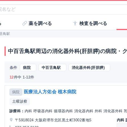
る
薬を調べる
検査を調べる
舌鳥駅
中百舌鳥駅周辺の消化器外科(肝胆膵)の病院・
条件
病院
中百舌鳥駅
消化器外科(肝胆膵)
12
件中 1-12件
医療法人方佑会 植木病院
病院
土曜診察
診療科：
内科 呼吸器内科 循環器内科 消化器内科 外科 消化器外科 乳腺
〒5918024 大阪府堺市北区黒土町3002番地5
内科