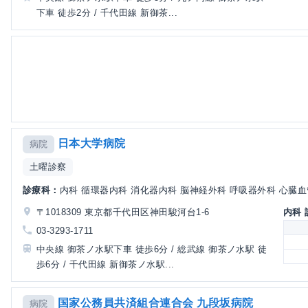
下車 徒歩2分 / 千代田線 新御茶...
日本大学病院
病院
土曜診察
診療科：
内科 循環器内科 消化器内科 脳神経外科 呼吸器外科 心臓血管
〒1018309 東京都千代田区神田駿河台1-6
内科
03-3293-1711
中央線 御茶ノ水駅下車 徒歩6分 / 総武線 御茶ノ水駅 徒
歩6分 / 千代田線 新御茶ノ水駅...
国家公務員共済組合連合会 九段坂病院
病院