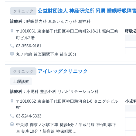
公益財団法人 神経研究所 附属 睡眠呼吸障
クリニック
診療科：
呼吸器内科 耳鼻いんこう科 精神科
〒1010061 東京都千代田区神田三崎町2-18-11 堀内三崎
呼吸
町ビル2階
03-3556-9181
丸ノ内線 後楽園駅下車 徒歩10分
アイレッグクリニック
クリニック
土曜診察
診療科：
小児科 整形外科 リハビリテーション科
〒1010062 東京都千代田区神田駿河台1-8 タニグチビル
小児
5F
03-5244-5333
中央線 御茶ノ水駅下車 徒歩5分 / 半蔵門線 神保町駅下
車 徒歩10分 / 新宿線 神保町駅...