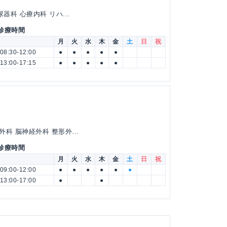
器科 心療内科 リハ...
 診療時間
月
火
水
木
金
土
日
祝
08:30-12:00
●
●
●
●
●
13:00-17:15
●
●
●
●
●
科 脳神経外科 整形外...
 診療時間
月
火
水
木
金
土
日
祝
09:00-12:00
●
●
●
●
●
●
13:00-17:00
●
●