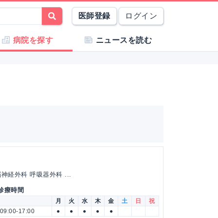
医師登録
ログイン
病院を探す
ニュースを読む
経外科 呼吸器外科 ...
 診療時間
月
火
水
木
金
土
日
祝
09:00-17:00
●
●
●
●
●