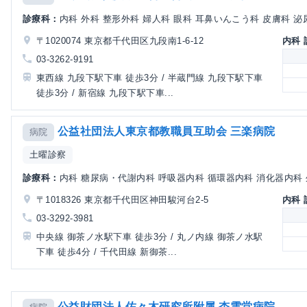
診療科：
内科 外科 整形外科 婦人科 眼科 耳鼻いんこう科 皮膚科 泌尿
〒1020074 東京都千代田区九段南1-6-12
内科
03-3262-9191
東西線 九段下駅下車 徒歩3分 / 半蔵門線 九段下駅下車
徒歩3分 / 新宿線 九段下駅下車...
公益社団法人東京都教職員互助会 三楽病院
病院
土曜診察
診療科：
内科 糖尿病・代謝内科 呼吸器内科 循環器内科 消化器内科 外
〒1018326 東京都千代田区神田駿河台2-5
内科
03-3292-3981
中央線 御茶ノ水駅下車 徒歩3分 / 丸ノ内線 御茶ノ水駅
下車 徒歩4分 / 千代田線 新御茶...
公益財団法人佐々木研究所附属 杏雲堂病院