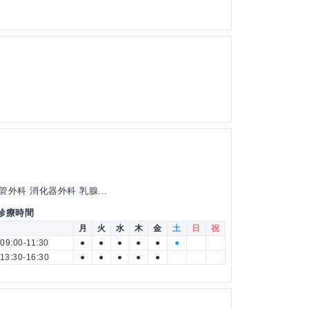
外科 消化器外科 乳腺...
 診療時間
月
火
水
木
金
土
日
祝
09:00-11:30
●
●
●
●
●
●
13:30-16:30
●
●
●
●
●