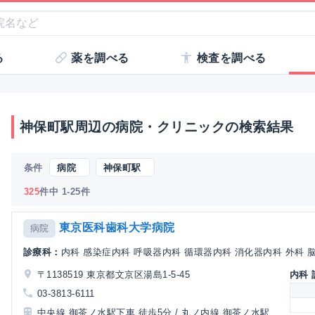
る
薬を調べる
検査を調べる
神保町駅周辺の病院・クリニックの検索結果
条件
病院
神保町駅
325
件中 1-25件
東京医科歯科大学病院
病院
診療科：
内科 感染症内科 呼吸器内科 循環器内科 消化器内科 外科 脳神
〒1138519 東京都文京区湯島1-5-45
内科
03-3813-6111
中央線 御茶ノ水駅下車 徒歩5分 / 丸ノ内線 御茶ノ水駅