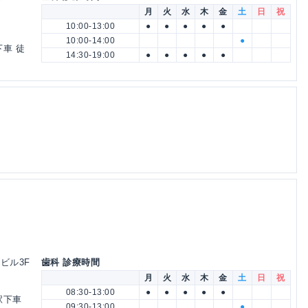
月
火
水
木
金
土
日
祝
10:00-13:00
●
●
●
●
●
10:00-14:00
●
下車 徒
14:30-19:00
●
●
●
●
●
1ビル3F
歯科 診療時間
月
火
水
木
金
土
日
祝
08:30-13:00
●
●
●
●
●
駅下車
09:30-13:00
●