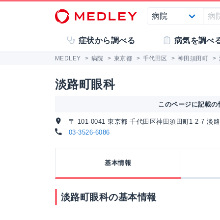
症状から調べる
病気を調べ
MEDLEY
>
病院
>
東京都
>
千代田区
>
神田須田町
>
淡路町眼科
このページに記載の情
〒 101-0041 東京都 千代田区神田須田町1-2-7 
03-3526-6086
基本情報
淡路町眼科の基本情報