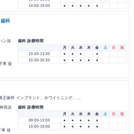
14:00-19:00
●
●
●
●
●
と歯科
ーハン淡
歯科 診療時間
月
火
水
木
金
土
日
祝
10:30-13:30
●
●
●
●
15:30-20:30
●
●
●
●
●
下車 徒
矯正歯科 インプラント、ホワイトニング、...
O神田須
歯科 診療時間
月
火
水
木
金
土
日
祝
09:00-13:00
●
●
●
●
●
15:00-19:00
●
●
●
●
●
下車 徒