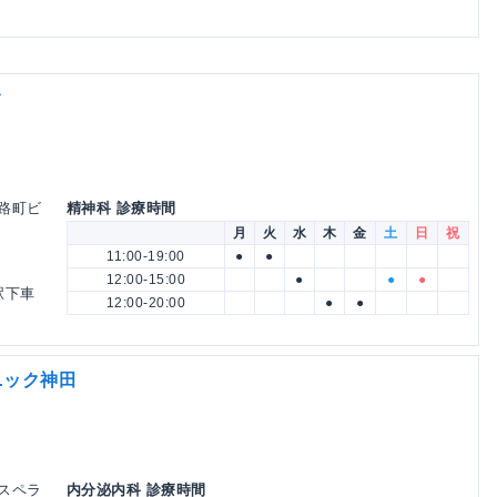
ク
淡路町ビ
精神科 診療時間
月
火
水
木
金
土
日
祝
11:00-19:00
●
●
12:00-15:00
●
●
●
駅下車
12:00-20:00
●
●
ニック神田
エスペラ
内分泌内科 診療時間