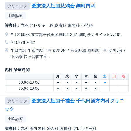
医療法人社団慈鴻会 麹町内科
クリニック
土曜診察
診療科：
内科 アレルギー科 皮膚科 麻酔科 小児科
〒1020083 東京都千代田区麹町2-2-31 麹町サンライズビル201
03-5276-2082
半蔵門線 半蔵門駅下車 徒歩0分 / 有楽町線 麹町駅下車 徒歩5分 /
中央線 四ッ谷駅下車...
内科 診療時間
月
火
水
木
金
土
日
祝
10:00-13:00
●
●
●
●
●
●
15:00-19:00
●
●
●
●
●
医療法人社団千禮会 千代田漢方内科クリニ
クリニック
ック
土曜診察
診療科：
内科 漢方内科 婦人科 皮膚科 アレルギー科