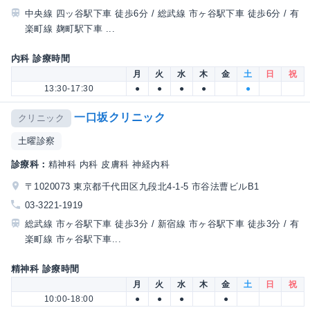
中央線 四ッ谷駅下車 徒歩6分 / 総武線 市ヶ谷駅下車 徒歩6分 / 有
楽町線 麹町駅下車 ...
内科 診療時間
月
火
水
木
金
土
日
祝
13:30-17:30
●
●
●
●
●
一口坂クリニック
クリニック
土曜診察
診療科：
精神科 内科 皮膚科 神経内科
〒1020073 東京都千代田区九段北4-1-5 市谷法曹ビルB1
03-3221-1919
総武線 市ヶ谷駅下車 徒歩3分 / 新宿線 市ヶ谷駅下車 徒歩3分 / 有
楽町線 市ヶ谷駅下車...
精神科 診療時間
月
火
水
木
金
土
日
祝
10:00-18:00
●
●
●
●