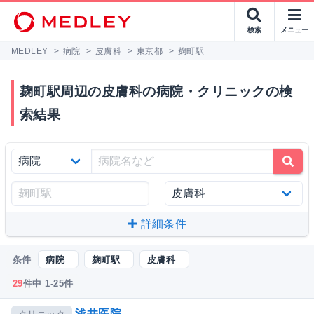
検索
メニュー
MEDLEY
>
病院
>
皮膚科
>
東京都
>
麹町駅
麹町駅周辺の皮膚科の病院・クリニックの検
索結果
詳細条件
条件
病院
麹町駅
皮膚科
29
件中 1-25件
浅井医院