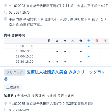
〒1020093 東京都千代田区平河町1-7-11 第二大盛丸平河町ビル2F
03-5357-1575
半蔵門線 半蔵門駅下車 徒歩3分 / 有楽町線 麹町駅下車 徒歩5分 /
南北線 永田町駅下車...
内科 診療時間
月
火
水
木
金
土
日
祝
10:00-11:30
●
10:30-13:00
●
●
●
13:00-15:00
●
15:30-18:00
●
●
●
●
医療法人社団多久美会 みきクリニック市ヶ
クリニック
谷
土曜診察
診療科：
形成外科 美容外科 皮膚科 美容皮膚科
〒1020085 東京都千代田区六番町9-9 第3青葉事務所1階
03-3234-5421