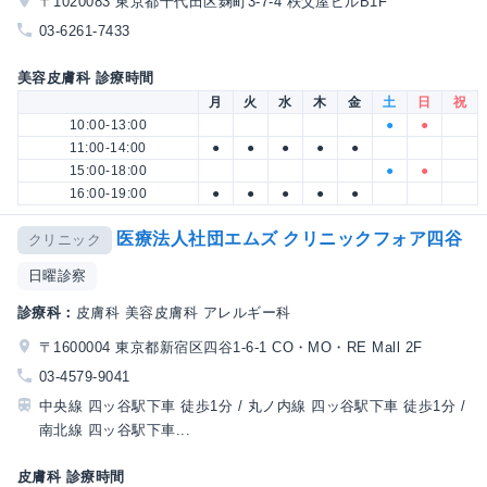
〒1020083 東京都千代田区麹町3-7-4 秩父屋ビルB1F
03-6261-7433
美容皮膚科 診療時間
月
火
水
木
金
土
日
祝
10:00-13:00
●
●
11:00-14:00
●
●
●
●
●
15:00-18:00
●
●
16:00-19:00
●
●
●
●
●
医療法人社団エムズ クリニックフォア四谷
クリニック
日曜診察
診療科：
皮膚科 美容皮膚科 アレルギー科
〒1600004 東京都新宿区四谷1-6-1 CO・MO・RE Mall 2F
03-4579-9041
中央線 四ッ谷駅下車 徒歩1分 / 丸ノ内線 四ッ谷駅下車 徒歩1分 /
南北線 四ッ谷駅下車...
皮膚科 診療時間