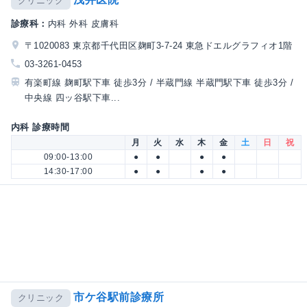
クリニック
診療科：
内科 外科 皮膚科
〒1020083 東京都千代田区麹町3-7-24 東急ドエルグラフィオ1階
03-3261-0453
有楽町線 麹町駅下車 徒歩3分 / 半蔵門線 半蔵門駅下車 徒歩3分 /
中央線 四ッ谷駅下車...
内科 診療時間
月
火
水
木
金
土
日
祝
09:00-13:00
●
●
●
●
14:30-17:00
●
●
●
●
市ケ谷駅前診療所
クリニック