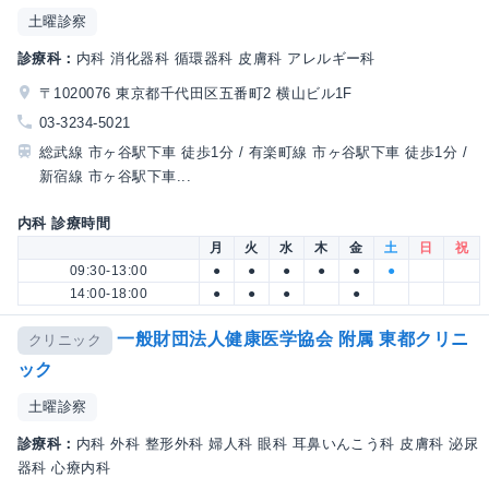
土曜診察
診療科：
内科 消化器科 循環器科 皮膚科 アレルギー科
〒1020076 東京都千代田区五番町2 横山ビル1F
03-3234-5021
総武線 市ヶ谷駅下車 徒歩1分 / 有楽町線 市ヶ谷駅下車 徒歩1分 /
新宿線 市ヶ谷駅下車...
内科 診療時間
月
火
水
木
金
土
日
祝
09:30-13:00
●
●
●
●
●
●
14:00-18:00
●
●
●
●
一般財団法人健康医学協会 附属 東都クリニ
クリニック
ック
土曜診察
診療科：
内科 外科 整形外科 婦人科 眼科 耳鼻いんこう科 皮膚科 泌尿
器科 心療内科