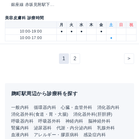
銀座線 赤坂見附駅下...
美容皮膚科 診療時間
月
火
水
木
金
土
日
祝
10:00-19:00
●
●
●
●
10:00-17:00
●
1
2
>
麹町駅周辺から診療科を探す
一般内科
循環器内科
心臓・血管外科
消化器内科
消化器外科(食道・胃・大腸)
消化器外科(肝胆膵)
呼吸器内科
呼吸器外科
神経内科
脳神経外科
腎臓内科
泌尿器科
代謝・内分泌内科
乳腺外科
血液内科
アレルギー・膠原病科
感染症内科