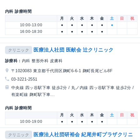
内科 診療時間
月
火
水
木
金
土
日
祝
10:00-13:00
●
●
●
●
●
●
16:00-18:30
●
●
●
●
●
医療法人社団 医献会 辻クリニック
クリニック
診療科：
内科 整形外科 皮膚科
〒1020083 東京都千代田区麹町6-6-1 麹町長尾ビル8F
03-3221-2551
中央線 四ッ谷駅下車 徒歩2分 / 丸ノ内線 四ッ谷駅下車 徒歩2分 /
有楽町線 麹町駅下車...
内科 診療時間
月
火
水
木
金
土
日
祝
10:00-19:00
●
●
●
●
●
医療法人社団研裕会 紀尾井町プラザクリニ
クリニック