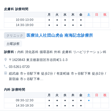
皮膚科 診療時間
月
火
水
木
金
土
日
祝
10:00-13:00
●
●
●
●
●
14:30-19:00
●
●
●
●
●
医療法人社団山虎会 南海記念診療所
クリニック
土曜診察
診療科：
内科 消化器科 循環器科 外科 皮膚科 リハビリテーション科
〒1620843 東京都新宿区市谷田町1-1-3
03-5261-0720
総武線 市ヶ谷駅下車 徒歩2分 / 有楽町線 市ヶ谷駅下車 徒歩2分 /
新宿線 市ヶ谷駅下車...
内科 診療時間
月
火
水
木
金
土
日
祝
09:30-12:30
●
●
●
●
●
●
14:30-19:30
●
●
●
●
●