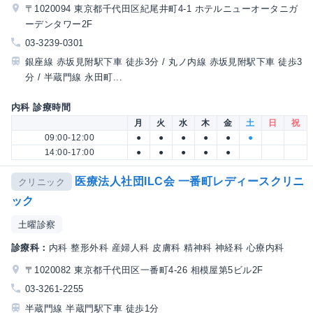
〒1020094 東京都千代田区紀尾井町4-1 ホテルニューオータニガ
ーデンタワー2F
03-3239-0301
銀座線 赤坂見附駅下車 徒歩3分 / 丸ノ内線 赤坂見附駅下車 徒歩3
分 / 半蔵門線 永田町...
内科 診療時間
月
火
水
木
金
土
日
祝
09:00-12:00
●
●
●
●
●
●
14:00-17:00
●
●
●
●
●
医療法人社団ILC会 一番町レディースクリニ
クリニック
ック
土曜診察
診療科：
内科 整形外科 産婦人科 皮膚科 精神科 神経科 心療内科
〒1020082 東京都千代田区一番町4-26 相模屋第5ビル2F
03-3261-2255
半蔵門線 半蔵門駅下車 徒歩1分