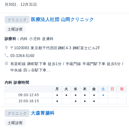
月30日、12月31日
医療法人社団 山岡クリニック
クリニック
土曜診察
診療科：
内科 小児科 皮膚科
〒1020083 東京都千代田区麹町4-3 麹町富士ビル2F
03-3264-5160
有楽町線 麹町駅下車 徒歩1分 / 半蔵門線 半蔵門駅下車 徒歩5分 /
中央線 四ッ谷駅下車...
内科 診療時間
月
火
水
木
金
土
日
祝
09:30-12:45
●
●
●
●
●
●
15:00-18:15
●
●
●
●
大森胃腸科
クリニック
土曜診察