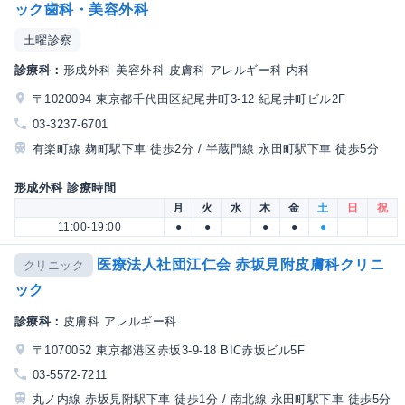
ック歯科・美容外科
土曜診察
診療科：
形成外科 美容外科 皮膚科 アレルギー科 内科
〒1020094 東京都千代田区紀尾井町3-12 紀尾井町ビル2F
03-3237-6701
有楽町線 麹町駅下車 徒歩2分 / 半蔵門線 永田町駅下車 徒歩5分
形成外科 診療時間
月
火
水
木
金
土
日
祝
11:00-19:00
●
●
●
●
●
医療法人社団江仁会 赤坂見附皮膚科クリニ
クリニック
ック
診療科：
皮膚科 アレルギー科
〒1070052 東京都港区赤坂3-9-18 BIC赤坂ビル5F
03-5572-7211
丸ノ内線 赤坂見附駅下車 徒歩1分 / 南北線 永田町駅下車 徒歩5分