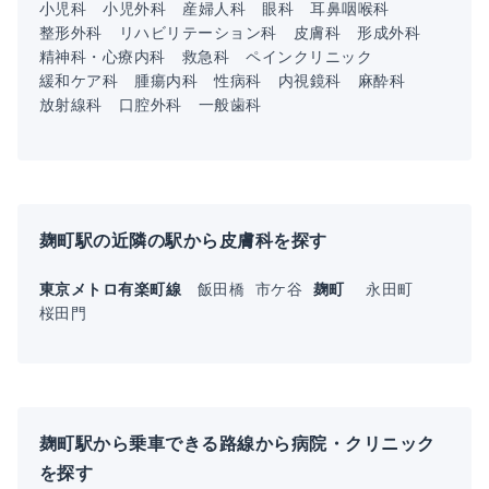
小児科
小児外科
産婦人科
眼科
耳鼻咽喉科
整形外科
リハビリテーション科
皮膚科
形成外科
精神科・心療内科
救急科
ペインクリニック
緩和ケア科
腫瘍内科
性病科
内視鏡科
麻酔科
放射線科
口腔外科
一般歯科
麹町駅の近隣の駅から皮膚科を探す
東京メトロ有楽町線
飯田橋
市ケ谷
麹町
永田町
桜田門
麹町駅から乗車できる路線から病院・クリニック
を探す