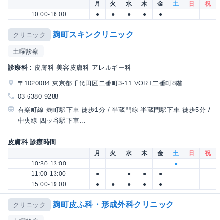
月
火
水
木
金
土
日
祝
10:00-16:00
●
●
●
●
●
麹町スキンクリニック
クリニック
土曜診察
診療科：
皮膚科 美容皮膚科 アレルギー科
〒1020084 東京都千代田区二番町3-11 VORT二番町8階
03-6380-9288
有楽町線 麹町駅下車 徒歩1分 / 半蔵門線 半蔵門駅下車 徒歩5分 /
中央線 四ッ谷駅下車...
皮膚科 診療時間
月
火
水
木
金
土
日
祝
10:30-13:00
●
11:00-13:00
●
●
●
●
15:00-19:00
●
●
●
●
●
麹町皮ふ科・形成外科クリニック
クリニック