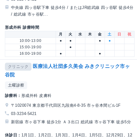
中央線 四ッ谷駅下車 徒歩4分 / またはJR総武線 四ッ谷駅 徒歩4分
/ 総武線 市ヶ谷駅...
形成外科 診療時間
月
火
水
木
金
土
日
祝
10:00-13:00
●
●
●
●
15:00-19:00
●
16:00-19:00
●
●
医療法人社団多久美会 みきクリニック市ヶ
クリニック
谷院
土曜診察
診療科：
形成外科 皮膚科
〒1020074 東京都千代田区九段南4-8-35 市ヶ谷本間ビル1F
03-3234-5421
新宿線 市ヶ谷下車 徒歩1分 Ａ３出口 総武線 市ヶ谷下車 徒歩5分
休診日：
1月1日、1月2日、1月3日、1月4日、1月5日、12月29日、12