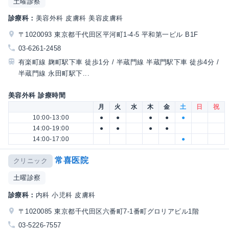
土曜診察
診療科：
美容外科 皮膚科 美容皮膚科
〒1020093 東京都千代田区平河町1-4-5 平和第一ビル B1F
03-6261-2458
有楽町線 麹町駅下車 徒歩1分 / 半蔵門線 半蔵門駅下車 徒歩4分 /
半蔵門線 永田町駅下...
美容外科 診療時間
月
火
水
木
金
土
日
祝
10:00-13:00
●
●
●
●
●
14:00-19:00
●
●
●
●
14:00-17:00
●
常喜医院
クリニック
土曜診察
診療科：
内科 小児科 皮膚科
〒1020085 東京都千代田区六番町7-1番町グロリアビル1階
03-5226-7557