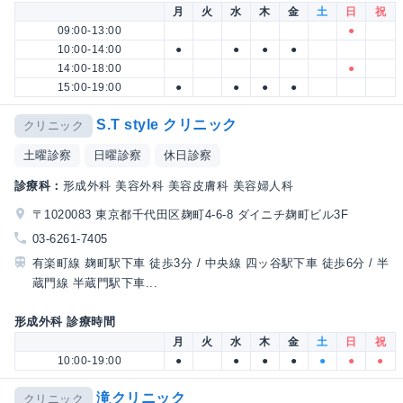
月
火
水
木
金
土
日
祝
09:00-13:00
●
10:00-14:00
●
●
●
●
14:00-18:00
●
15:00-19:00
●
●
●
●
S.T style クリニック
クリニック
土曜診察
日曜診察
休日診察
診療科：
形成外科 美容外科 美容皮膚科 美容婦人科
〒1020083 東京都千代田区麹町4-6-8 ダイニチ麹町ビル3F
03-6261-7405
有楽町線 麹町駅下車 徒歩3分 / 中央線 四ッ谷駅下車 徒歩6分 / 半
蔵門線 半蔵門駅下車...
形成外科 診療時間
月
火
水
木
金
土
日
祝
10:00-19:00
●
●
●
●
●
●
●
滝クリニック
クリニック