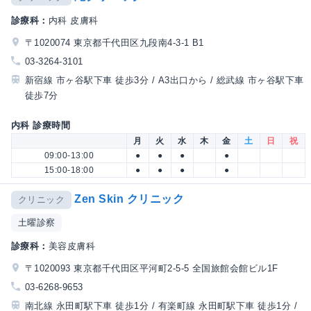
診療科：
内科 皮膚科
〒1020074 東京都千代田区九段南4-3-1 B1
03-3264-3101
新宿線 市ヶ谷駅下車 徒歩3分 / A3出口から / 総武線 市ヶ谷駅下車
徒歩7分
内科 診療時間
月
火
水
木
金
土
日
祝
09:00-13:00
●
●
●
●
15:00-18:00
●
●
●
●
Zen Skin クリニック
クリニック
土曜診察
診療科：
美容皮膚科
〒1020093 東京都千代田区平河町2-5-5 全国旅館会館ビル1F
03-6268-9653
南北線 永田町駅下車 徒歩1分 / 有楽町線 永田町駅下車 徒歩1分 /