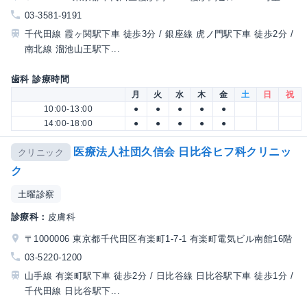
03-3581-9191
千代田線 霞ヶ関駅下車 徒歩3分 / 銀座線 虎ノ門駅下車 徒歩2分 /
南北線 溜池山王駅下...
歯科 診療時間
月
火
水
木
金
土
日
祝
10:00-13:00
●
●
●
●
●
14:00-18:00
●
●
●
●
●
医療法人社団久信会 日比谷ヒフ科クリニッ
クリニック
ク
土曜診察
診療科：
皮膚科
〒1000006 東京都千代田区有楽町1-7-1 有楽町電気ビル南館16階
03-5220-1200
山手線 有楽町駅下車 徒歩2分 / 日比谷線 日比谷駅下車 徒歩1分 /
千代田線 日比谷駅下...