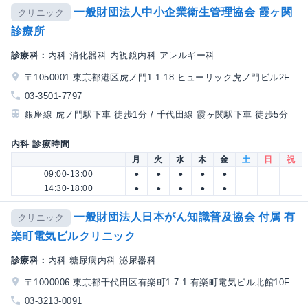
一般財団法人中小企業衛生管理協会 霞ヶ関
クリニック
診療所
診療科：
内科 消化器科 内視鏡内科 アレルギー科
〒1050001 東京都港区虎ノ門1-1-18 ヒューリック虎ノ門ビル2F
03-3501-7797
銀座線 虎ノ門駅下車 徒歩1分 / 千代田線 霞ヶ関駅下車 徒歩5分
内科 診療時間
月
火
水
木
金
土
日
祝
09:00-13:00
●
●
●
●
●
14:30-18:00
●
●
●
●
●
一般財団法人日本がん知識普及協会 付属 有
クリニック
楽町電気ビルクリニック
診療科：
内科 糖尿病内科 泌尿器科
〒1000006 東京都千代田区有楽町1-7-1 有楽町電気ビル北館10F
03-3213-0091