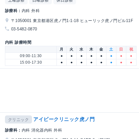
土曜診察
日曜診察
休日診察
診療科：
内科 外科
〒1050001 東京都港区虎ノ門1-1-18 ヒューリック虎ノ門ビル11F
03-5482-0870
内科 診療時間
月
火
水
木
金
土
日
祝
09:00-11:30
●
●
●
●
●
●
●
●
15:00-17:30
●
●
●
●
●
●
●
●
アイビークリニック虎ノ門
クリニック
診療科：
内科 消化器内科 外科