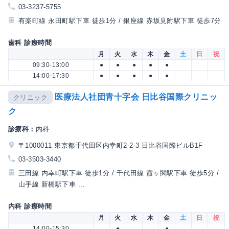
03-3237-5755
有楽町線 永田町駅下車 徒歩1分 / 銀座線 赤坂見附駅下車 徒歩7分
歯科 診療時間
月
火
水
木
金
土
日
祝
09:30-13:00
●
●
●
●
●
14:00-17:30
●
●
●
●
●
医療法人社団青十字会 日比谷国際クリニッ
クリニック
ク
診療科：
内科
〒1000011 東京都千代田区内幸町2-2-3 日比谷国際ビルB1F
03-3503-3440
三田線 内幸町駅下車 徒歩1分 / 千代田線 霞ヶ関駅下車 徒歩5分 /
山手線 新橋駅下車 ...
内科 診療時間
月
火
水
木
金
土
日
祝
14:00-15:30
●
●