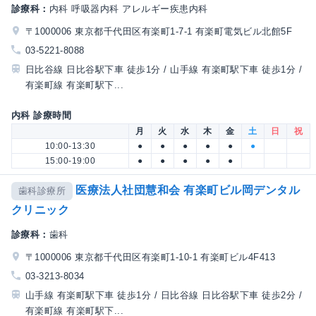
診療科：
内科 呼吸器内科 アレルギー疾患内科
〒1000006 東京都千代田区有楽町1-7-1 有楽町電気ビル北館5F
03-5221-8088
日比谷線 日比谷駅下車 徒歩1分 / 山手線 有楽町駅下車 徒歩1分 /
有楽町線 有楽町駅下...
内科 診療時間
月
火
水
木
金
土
日
祝
10:00-13:30
●
●
●
●
●
●
15:00-19:00
●
●
●
●
●
医療法人社団慧和会 有楽町ビル岡デンタル
歯科診療所
クリニック
診療科：
歯科
〒1000006 東京都千代田区有楽町1-10-1 有楽町ビル4F413
03-3213-8034
山手線 有楽町駅下車 徒歩1分 / 日比谷線 日比谷駅下車 徒歩2分 /
有楽町線 有楽町駅下...