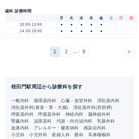
歯科 診療時間
月
火
水
木
金
土
日
祝
10:00-13:00
●
●
●
●
●
14:30-19:00
●
●
●
●
●
…
1
2
8
>
桜田門駅周辺から診療科を探す
一般内科
循環器内科
心臓・血管外科
消化器内科
消化器外科(食道・胃・大腸)
消化器外科(肝胆膵)
呼吸器内科
呼吸器外科
神経内科
脳神経外科
腎臓内科
泌尿器科
代謝・内分泌内科
乳腺外科
血液内科
アレルギー・膠原病科
感染症内科
小児科
小児外科
産婦人科
眼科
耳鼻咽喉科