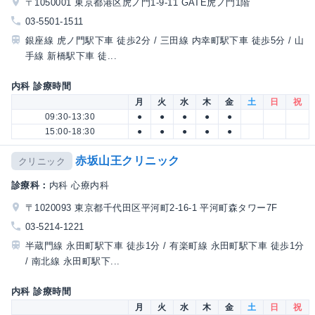
〒1050001 東京都港区虎ノ門1-9-11 GATE虎ノ門1階
03-5501-1511
銀座線 虎ノ門駅下車 徒歩2分 / 三田線 内幸町駅下車 徒歩5分 / 山
手線 新橋駅下車 徒...
内科 診療時間
月
火
水
木
金
土
日
祝
09:30-13:30
●
●
●
●
●
15:00-18:30
●
●
●
●
●
赤坂山王クリニック
クリニック
診療科：
内科 心療内科
〒1020093 東京都千代田区平河町2-16-1 平河町森タワー7F
03-5214-1221
半蔵門線 永田町駅下車 徒歩1分 / 有楽町線 永田町駅下車 徒歩1分
/ 南北線 永田町駅下...
内科 診療時間
月
火
水
木
金
土
日
祝