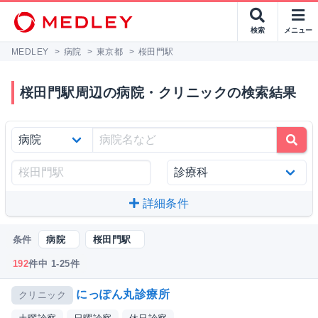
検索
メニュー
MEDLEY
>
病院
>
東京都
>
桜田門駅
桜田門駅周辺の病院・クリニックの検索結果
詳細条件
条件
病院
桜田門駅
192
件中 1-25件
にっぽん丸診療所
クリニック