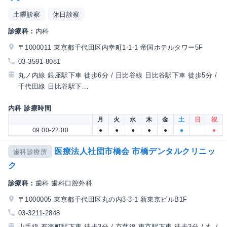
土曜診察
休日診察
診療科：
内科
〒1000011 東京都千代田区内幸町1-1-1 帝国ホテルタワー5F
03-3591-8081
丸ノ内線 銀座駅下車 徒歩6分 / 日比谷線 日比谷駅下車 徒歩5分 /
千代田線 日比谷駅下...
内科 診療時間
月
火
水
木
金
土
日
祝
09:00-22:00
●
●
●
●
●
●
●
医療法人社団市橋会 市橋デンタルクリニッ
歯科診療所
ク
診療科：
歯科 歯科口腔外科
〒1000005 東京都千代田区丸の内3-3-1 新東京ビルB1F
03-3211-2848
山手線 有楽町駅下車 徒歩3分 / 京葉線 東京駅下車 徒歩3分 / 丸ノ