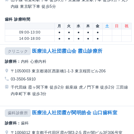
内線 東京駅下車 徒歩5分
歯科 診療時間
月
火
水
木
金
土
日
祝
09:00-13:00
●
●
●
●
●
14:00-18:00
●
●
●
●
●
医療法人社団霞山会 霞山診療所
クリニック
診療科：
内科 心療内科
〒1050003 東京都港区西新橋1-1-3 東京桜田ビル206
03-3506-5910
千代田線 霞ヶ関下車 徒歩2分 銀座線 虎ノ門下車 徒歩2分 三田線
内幸町下車 徒歩3分
医療法人社団霞が関明皓会 山口歯科室
歯科診療所
診療科：
歯科
〒1006012 東京都千代田区霞が関3-2-5 霞が関ビル3F306号室