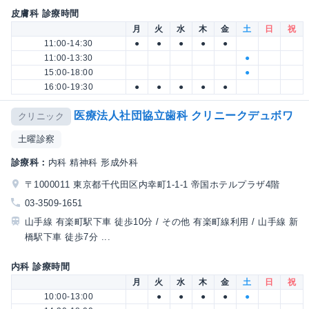
皮膚科 診療時間
月
火
水
木
金
土
日
祝
11:00-14:30
●
●
●
●
●
11:00-13:30
●
15:00-18:00
●
16:00-19:30
●
●
●
●
●
医療法人社団協立歯科 クリニークデュボワ
クリニック
土曜診察
診療科：
内科 精神科 形成外科
〒1000011 東京都千代田区内幸町1-1-1 帝国ホテルプラザ4階
03-3509-1651
山手線 有楽町駅下車 徒歩10分 / その他 有楽町線利用 / 山手線 新
橋駅下車 徒歩7分 ...
内科 診療時間
月
火
水
木
金
土
日
祝
10:00-13:00
●
●
●
●
●