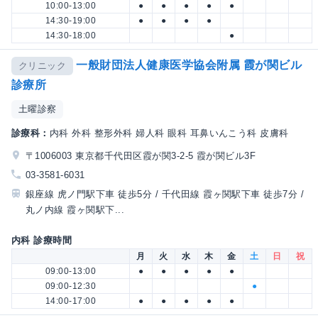
10:00-13:00
●
●
●
●
●
14:30-19:00
●
●
●
●
14:30-18:00
●
一般財団法人健康医学協会附属 霞が関ビル
クリニック
診療所
土曜診察
診療科：
内科 外科 整形外科 婦人科 眼科 耳鼻いんこう科 皮膚科
〒1006003 東京都千代田区霞が関3-2-5 霞が関ビル3F
03-3581-6031
銀座線 虎ノ門駅下車 徒歩5分 / 千代田線 霞ヶ関駅下車 徒歩7分 /
丸ノ内線 霞ヶ関駅下...
内科 診療時間
月
火
水
木
金
土
日
祝
09:00-13:00
●
●
●
●
●
09:00-12:30
●
14:00-17:00
●
●
●
●
●