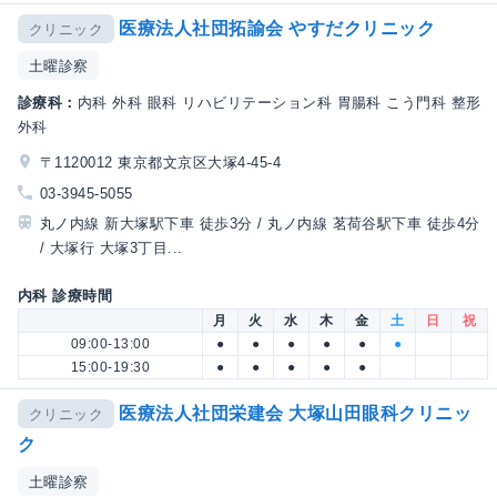
医療法人社団拓諭会 やすだクリニック
クリニック
土曜診察
診療科：
内科 外科 眼科 リハビリテーション科 胃腸科 こう門科 整形
外科
〒1120012 東京都文京区大塚4-45-4
03-3945-5055
丸ノ内線 新大塚駅下車 徒歩3分 / 丸ノ内線 茗荷谷駅下車 徒歩4分
/ 大塚行 大塚3丁目...
内科 診療時間
月
火
水
木
金
土
日
祝
09:00-13:00
●
●
●
●
●
●
15:00-19:30
●
●
●
●
●
医療法人社団栄建会 大塚山田眼科クリニッ
クリニック
ク
土曜診察