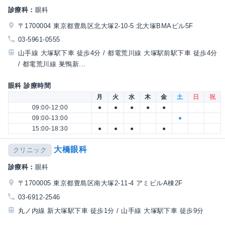
診療科：
眼科
〒1700004 東京都豊島区北大塚2-10-5 北大塚BMAビル5F
03-5961-0555
山手線 大塚駅下車 徒歩4分 / 都電荒川線 大塚駅前駅下車 徒歩4分
/ 都電荒川線 巣鴨新...
眼科 診療時間
月
火
水
木
金
土
日
祝
09:00-12:00
●
●
●
●
●
09:00-13:00
●
15:00-18:30
●
●
●
●
大橋眼科
クリニック
診療科：
眼科
〒1700005 東京都豊島区南大塚2-11-4 アミビルA棟2F
03-6912-2546
丸ノ内線 新大塚駅下車 徒歩1分 / 山手線 大塚駅下車 徒歩9分