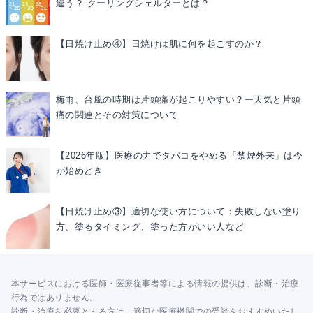
違う？ クーリングシェルターとは？
【日焼け止め④】日焼けは肌に何を起こすのか？
梅雨、台風の時期は片頭痛が起こりやすい？ー天気と片頭
痛の関連とその対策について
【2026年版】医療の力でタバコをやめる「禁煙外来」は今
が始めどき
【日焼け止め③】適切な使い方について：失敗しない塗り
方、塗るタイミング、塗った方がいい人など
本サービスにおける医師・医療従事者等による情報の提供は、診断・治療
行為ではありません。
診断・治療を必要とする方は、適切な医療機関での受診をおすすめいたし