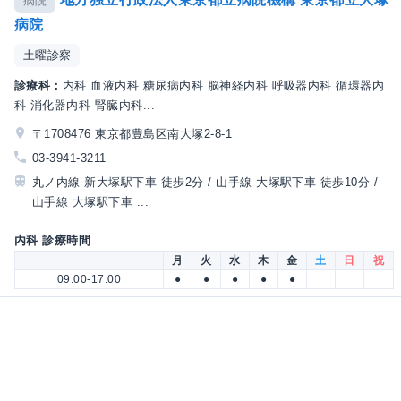
病院
病院
土曜診察
診療科：
内科 血液内科 糖尿病内科 脳神経内科 呼吸器内科 循環器内
科 消化器内科 腎臓内科...
〒1708476 東京都豊島区南大塚2-8-1
03-3941-3211
丸ノ内線 新大塚駅下車 徒歩2分 / 山手線 大塚駅下車 徒歩10分 /
山手線 大塚駅下車 ...
内科 診療時間
月
火
水
木
金
土
日
祝
09:00-17:00
●
●
●
●
●