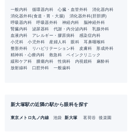
一般内科
循環器内科
心臓・血管外科
消化器内科
消化器外科(食道・胃・大腸)
消化器外科(肝胆膵)
呼吸器内科
呼吸器外科
神経内科
脳神経外科
腎臓内科
泌尿器科
代謝・内分泌内科
乳腺外科
血液内科
アレルギー・膠原病科
感染症内科
小児科
小児外科
産婦人科
眼科
耳鼻咽喉科
整形外科
リハビリテーション科
皮膚科
形成外科
精神科・心療内科
救急科
ペインクリニック
緩和ケア科
腫瘍内科
性病科
内視鏡科
麻酔科
放射線科
口腔外科
一般歯科
新大塚駅の近隣の駅から眼科を探す
東京メトロ丸ノ内線
池袋
新大塚
茗荷谷
後楽園