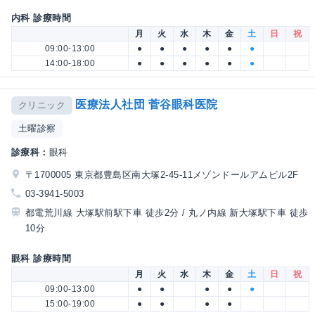
内科 診療時間
月
火
水
木
金
土
日
祝
09:00-13:00
●
●
●
●
●
●
14:00-18:00
●
●
●
●
●
●
医療法人社団 菅谷眼科医院
クリニック
土曜診察
診療科：
眼科
〒1700005 東京都豊島区南大塚2-45-11メゾンドールアムビル2F
03-3941-5003
都電荒川線 大塚駅前駅下車 徒歩2分 / 丸ノ内線 新大塚駅下車 徒歩
10分
眼科 診療時間
月
火
水
木
金
土
日
祝
09:00-13:00
●
●
●
●
●
15:00-19:00
●
●
●
●