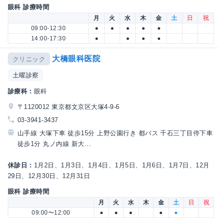
眼科 診療時間
月
火
水
木
金
土
日
祝
09:00-12:30
●
●
●
●
●
14:00-17:30
●
●
●
●
大橋眼科医院
クリニック
土曜診察
診療科：
眼科
〒1120012 東京都文京区大塚4-9-6
03-3941-3437
山手線 大塚下車 徒歩15分 上野公園行き 都バス 千石三丁目停下車
徒歩1分 丸ノ内線 新大...
休診日：
1月2日、1月3日、1月4日、1月5日、1月6日、1月7日、12月
29日、12月30日、12月31日
眼科 診療時間
月
火
水
木
金
土
日
祝
09:00〜12:00
●
●
●
●
●