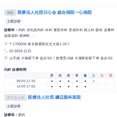
医療法人社団日心会 総合病院一心病院
病院
土曜診察
診療科：
内科 消化器内科 外科 整形外科 形成外科 婦人科 眼科 皮膚科
泌尿器科 精神科 ...
〒1700004 東京都豊島区北大塚1-18-7
03-3918-1215
山手線 大塚駅下車 徒歩3分 / 都電荒川線 大塚駅前駅下車 徒歩3分
内科 診療時間
月
火
水
木
金
土
日
祝
09:00-12:30
●
●
●
●
●
●
14:00-17:00
●
●
●
●
●
医療法人社団 磯辺眼科医院
クリニック
土曜診察
診療科：
眼科