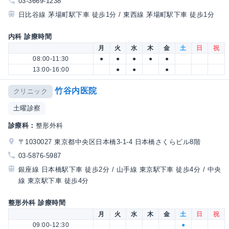
03-3669-1238
日比谷線 茅場町駅下車 徒歩1分 / 東西線 茅場町駅下車 徒歩1分
内科 診療時間
月
火
水
木
金
土
日
祝
08:00-11:30
●
●
●
●
●
13:00-16:00
●
●
●
竹谷内医院
クリニック
土曜診察
診療科：
整形外科
〒1030027 東京都中央区日本橋3-1-4 日本橋さくらビル8階
03-5876-5987
銀座線 日本橋駅下車 徒歩2分 / 山手線 東京駅下車 徒歩4分 / 中央
線 東京駅下車 徒歩4分
整形外科 診療時間
月
火
水
木
金
土
日
祝
09:00-12:30
●