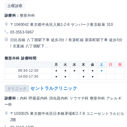
土曜診察
診療科：
整形外科
〒1040042 東京都中央区入船1-2-8 サンパーク東京銀座 310
03-3553-5967
日比谷線 八丁堀駅下車 徒歩3分 / 有楽町線 新富町駅下車 徒歩5分
/ 京葉線 八丁堀駅下...
整形外科 診療時間
月
火
水
木
金
土
日
祝
09:30-12:30
●
●
●
●
●
●
14:00-17:30
●
●
●
●
セントラルクリニック
クリニック
診療科：
内科 呼吸器内科 消化器内科 リウマチ科 整形外科 アレルギ
ー科
〒1030025 東京都中央区日本橋茅場町2-7-9 コニーセントラルビル
2階