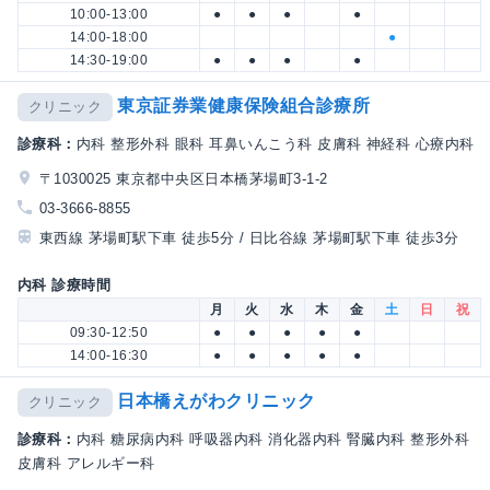
10:00-13:00
●
●
●
●
14:00-18:00
●
14:30-19:00
●
●
●
●
東京証券業健康保険組合診療所
クリニック
診療科：
内科 整形外科 眼科 耳鼻いんこう科 皮膚科 神経科 心療内科
〒1030025 東京都中央区日本橋茅場町3-1-2
03-3666-8855
東西線 茅場町駅下車 徒歩5分 / 日比谷線 茅場町駅下車 徒歩3分
内科 診療時間
月
火
水
木
金
土
日
祝
09:30-12:50
●
●
●
●
●
14:00-16:30
●
●
●
●
●
日本橋えがわクリニック
クリニック
診療科：
内科 糖尿病内科 呼吸器内科 消化器内科 腎臓内科 整形外科
皮膚科 アレルギー科