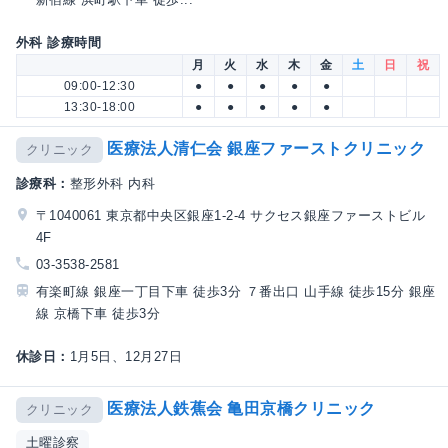
外科 診療時間
月
火
水
木
金
土
日
祝
09:00-12:30
●
●
●
●
●
13:30-18:00
●
●
●
●
●
医療法人清仁会 銀座ファーストクリニック
クリニック
診療科：
整形外科 内科
〒1040061 東京都中央区銀座1-2-4 サクセス銀座ファーストビル
4F
03-3538-2581
有楽町線 銀座一丁目下車 徒歩3分 ７番出口 山手線 徒歩15分 銀座
線 京橋下車 徒歩3分
休診日：
1月5日、12月27日
医療法人鉄蕉会 亀田京橋クリニック
クリニック
土曜診察