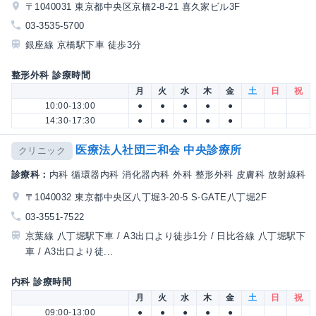
〒1040031 東京都中央区京橋2-8-21 喜久家ビル3F
03-3535-5700
銀座線 京橋駅下車 徒歩3分
整形外科 診療時間
月
火
水
木
金
土
日
祝
10:00-13:00
●
●
●
●
●
14:30-17:30
●
●
●
●
●
医療法人社団三和会 中央診療所
クリニック
診療科：
内科 循環器内科 消化器内科 外科 整形外科 皮膚科 放射線科
〒1040032 東京都中央区八丁堀3-20-5 S-GATE八丁堀2F
03-3551-7522
京葉線 八丁堀駅下車 / A3出口より徒歩1分 / 日比谷線 八丁堀駅下
車 / A3出口より徒...
内科 診療時間
月
火
水
木
金
土
日
祝
09:00-13:00
●
●
●
●
●