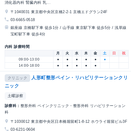
消化器内科 腎臓内科 乳...
〒1040031 東京都中央区京橋2-2-1 京橋エドグラン24F
03-6665-0518
銀座線 京橋駅下車 徒歩1分 / 山手線 東京駅下車 徒歩5分 / 浅草線
宝町駅下車 徒歩4分
内科 診療時間
月
火
水
木
金
土
日
祝
09:00-13:00
●
●
●
●
●
●
14:00-18:00
●
●
●
●
●
人形町整形ペイン・リハビリテーションクリ
クリニック
ニック
土曜診察
診療科：
整形外科 ペインクリニック・整形外科 リハビリテーション
科
〒1030012 東京都中央区日本橋堀留町1-8-12 ホウライ堀留ビル3F
03-6231-0604