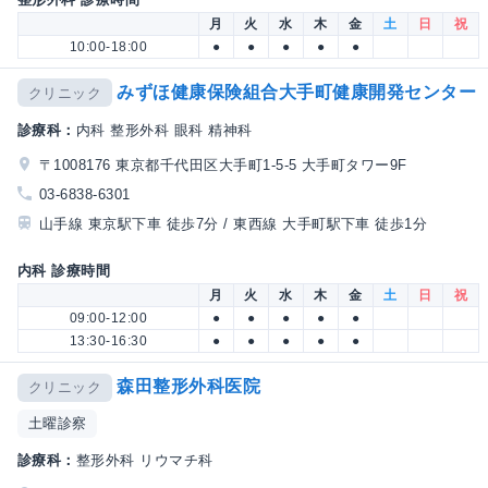
月
火
水
木
金
土
日
祝
10:00-18:00
●
●
●
●
●
みずほ健康保険組合大手町健康開発センター
クリニック
診療科：
内科 整形外科 眼科 精神科
〒1008176 東京都千代田区大手町1-5-5 大手町タワー9F
03-6838-6301
山手線 東京駅下車 徒歩7分 / 東西線 大手町駅下車 徒歩1分
内科 診療時間
月
火
水
木
金
土
日
祝
09:00-12:00
●
●
●
●
●
13:30-16:30
●
●
●
●
●
森田整形外科医院
クリニック
土曜診察
診療科：
整形外科 リウマチ科