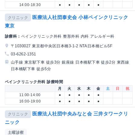
14:00-18:30
●
●
●
●
●
医療法人社団泰史会 小林ペインクリニック
クリニック
東京
診療科：
ペインクリニック外科 整形外科 内科 アレルギー科
〒1030027 東京都中央区日本橋3-1-2 NTA日本橋ビル5F
03-6262-1351
山手線 東京駅下車 徒歩3分 銀座線 日本橋駅下車 徒歩2分 東西線
日本橋駅下車 徒歩5分
ペインクリニック外科 診療時間
月
火
水
木
金
土
日
祝
11:00-14:00
●
●
●
●
●
16:00-19:00
●
●
●
●
●
医療法人社団中央みなと会 三井タワークリ
クリニック
ニック
土曜診察