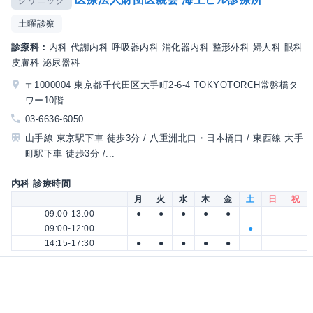
クリニック
土曜診察
診療科：
内科 代謝内科 呼吸器内科 消化器内科 整形外科 婦人科 眼科
皮膚科 泌尿器科
〒1000004 東京都千代田区大手町2-6-4 TOKYOTORCH常盤橋タ
ワー10階
03-6636-6050
山手線 東京駅下車 徒歩3分 / 八重洲北口・日本橋口 / 東西線 大手
町駅下車 徒歩3分 /...
内科 診療時間
月
火
水
木
金
土
日
祝
09:00-13:00
●
●
●
●
●
09:00-12:00
●
14:15-17:30
●
●
●
●
●