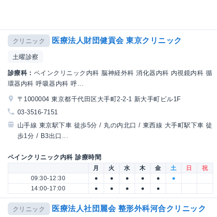
医療法人財団健貢会 東京クリニック
クリニック
土曜診察
診療科：
ペインクリニック内科 脳神経外科 消化器内科 内視鏡内科 循
環器内科 呼吸器内科 呼...
〒1000004 東京都千代田区大手町2-2-1 新大手町ビル1F
03-3516-7151
山手線 東京駅下車 徒歩5分 / 丸の内北口 / 東西線 大手町駅下車 徒
歩1分 / B3出口...
ペインクリニック内科 診療時間
月
火
水
木
金
土
日
祝
09:30-12:30
●
●
●
●
●
●
14:00-17:00
●
●
●
●
●
医療法人社団麗会 整形外科河合クリニック
クリニック