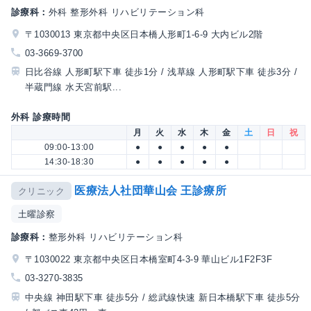
診療科：
外科 整形外科 リハビリテーション科
〒1030013 東京都中央区日本橋人形町1-6-9 大内ビル2階
03-3669-3700
日比谷線 人形町駅下車 徒歩1分 / 浅草線 人形町駅下車 徒歩3分 /
半蔵門線 水天宮前駅...
外科 診療時間
月
火
水
木
金
土
日
祝
09:00-13:00
●
●
●
●
●
14:30-18:30
●
●
●
●
●
医療法人社団華山会 王診療所
クリニック
土曜診察
診療科：
整形外科 リハビリテーション科
〒1030022 東京都中央区日本橋室町4-3-9 華山ビル1F2F3F
03-3270-3835
中央線 神田駅下車 徒歩5分 / 総武線快速 新日本橋駅下車 徒歩5分