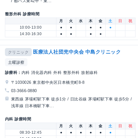
/ 都バス東42甲・東...
整形外科 診療時間
月
火
水
木
金
土
日
祝
10:00-13:00
●
●
●
●
●
14:30-16:30
●
●
●
●
医療法人社団兜中央会 中島クリニック
クリニック
土曜診察
診療科：
内科 消化器内科 外科 整形外科 放射線科
〒1030026 東京都中央区日本橋兜町8-8
03-3666-0880
東西線 茅場町駅下車 徒歩1分 / 日比谷線 茅場町駅下車 徒歩5分 /
浅草線 日本橋駅下車...
内科 診療時間
月
火
水
木
金
土
日
祝
08:30-12:45
●
●
●
●
●
●