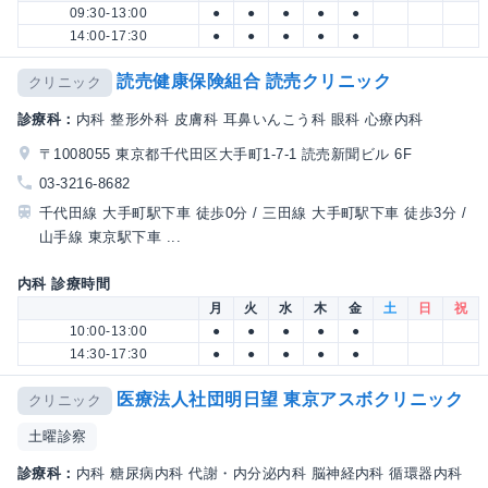
09:30-13:00
●
●
●
●
●
14:00-17:30
●
●
●
●
●
読売健康保険組合 読売クリニック
クリニック
診療科：
内科 整形外科 皮膚科 耳鼻いんこう科 眼科 心療内科
〒1008055 東京都千代田区大手町1-7-1 読売新聞ビル 6F
03-3216-8682
千代田線 大手町駅下車 徒歩0分 / 三田線 大手町駅下車 徒歩3分 /
山手線 東京駅下車 ...
内科 診療時間
月
火
水
木
金
土
日
祝
10:00-13:00
●
●
●
●
●
14:30-17:30
●
●
●
●
●
医療法人社団明日望 東京アスボクリニック
クリニック
土曜診察
診療科：
内科 糖尿病内科 代謝・内分泌内科 脳神経内科 循環器内科