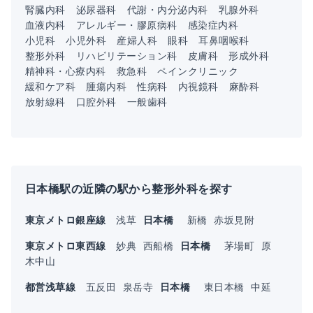
腎臓内科
泌尿器科
代謝・内分泌内科
乳腺外科
血液内科
アレルギー・膠原病科
感染症内科
小児科
小児外科
産婦人科
眼科
耳鼻咽喉科
整形外科
リハビリテーション科
皮膚科
形成外科
精神科・心療内科
救急科
ペインクリニック
緩和ケア科
腫瘍内科
性病科
内視鏡科
麻酔科
放射線科
口腔外科
一般歯科
日本橋駅の近隣の駅から整形外科を探す
東京メトロ銀座線
浅草
日本橋
新橋
赤坂見附
東京メトロ東西線
妙典
西船橋
日本橋
茅場町
原
木中山
都営浅草線
五反田
泉岳寺
日本橋
東日本橋
中延