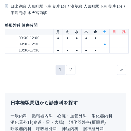
日比谷線 人形町駅下車 徒歩1分 / 浅草線 人形町駅下車 徒歩1分 /
半蔵門線 水天宮前駅...
整形外科 診療時間
月
火
水
木
金
土
日
祝
09:30-12:00
●
●
●
●
●
09:30-12:30
●
13:30-17:30
●
●
●
●
●
1
2
>
日本橋駅周辺から診療科を探す
一般内科
循環器内科
心臓・血管外科
消化器内科
消化器外科(食道・胃・大腸)
消化器外科(肝胆膵)
呼吸器内科
呼吸器外科
神経内科
脳神経外科