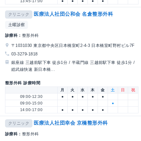
13:45-17:00
●
●
●
●
●
医療法人社団公和会 名倉整形外科
クリニック
土曜診察
診療科：
整形外科
〒1031030 東京都中央区日本橋室町2-4-3 日本橋室町野村ビル7F
03-3279-1818
銀座線 三越前駅下車 徒歩1分 / 半蔵門線 三越前駅下車 徒歩1分 /
総武線快速 新日本橋...
整形外科 診療時間
月
火
水
木
金
土
日
祝
09:00-12:30
●
●
●
●
●
09:00-15:00
●
14:00-17:00
●
●
●
●
●
医療法人社団幸会 京橋整形外科
クリニック
診療科：
整形外科