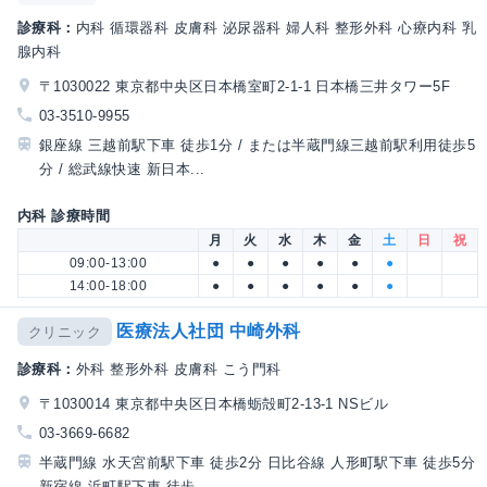
診療科：
内科 循環器科 皮膚科 泌尿器科 婦人科 整形外科 心療内科 乳
腺内科
〒1030022 東京都中央区日本橋室町2-1-1 日本橋三井タワー5F
03-3510-9955
銀座線 三越前駅下車 徒歩1分 / または半蔵門線三越前駅利用徒歩5
分 / 総武線快速 新日本...
内科 診療時間
月
火
水
木
金
土
日
祝
09:00-13:00
●
●
●
●
●
●
14:00-18:00
●
●
●
●
●
●
医療法人社団 中崎外科
クリニック
診療科：
外科 整形外科 皮膚科 こう門科
〒1030014 東京都中央区日本橋蛎殻町2-13-1 NSビル
03-3669-6682
半蔵門線 水天宮前駅下車 徒歩2分 日比谷線 人形町駅下車 徒歩5分
新宿線 浜町駅下車 徒歩...