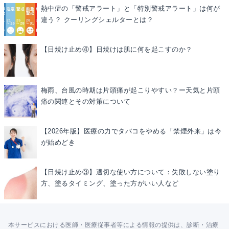
熱中症の「警戒アラート」と「特別警戒アラート」は何が
違う？ クーリングシェルターとは？
【日焼け止め④】日焼けは肌に何を起こすのか？
梅雨、台風の時期は片頭痛が起こりやすい？ー天気と片頭
痛の関連とその対策について
【2026年版】医療の力でタバコをやめる「禁煙外来」は今
が始めどき
【日焼け止め③】適切な使い方について：失敗しない塗り
方、塗るタイミング、塗った方がいい人など
本サービスにおける医師・医療従事者等による情報の提供は、診断・治療