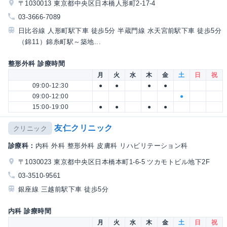
〒1030013 東京都中央区日本橋人形町2-17-4
03-3666-7089
日比谷線 人形町駅下車 徒歩5分 半蔵門線 水天宮前駅下車 徒歩5分
（錦11）錦糸町駅～築地...
整形外科 診療時間
月
火
水
木
金
土
日
祝
09:00-12:30
●
●
●
●
09:00-12:00
●
15:00-19:00
●
●
●
●
友仁クリニック
クリニック
診療科：
内科 外科 整形外科 皮膚科 リハビリテーション科
〒1030023 東京都中央区日本橋本町1-6-5 ツカモトビル地下2F
03-3510-9561
銀座線 三越前駅下車 徒歩5分
内科 診療時間
月
火
水
木
金
土
日
祝