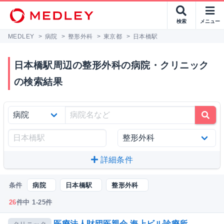
検索
メニュー
MEDLEY
>
病院
>
整形外科
>
東京都
>
日本橋駅
日本橋駅周辺の整形外科の病院・クリニック
の検索結果
詳細条件
条件
病院
日本橋駅
整形外科
26
件中 1-25件
医療法人財団医親会 海上ビル診療所