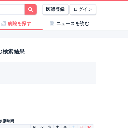
医師登録
ログイン
病院を探す
ニュースを読む
の検索結果
 診療時間
月
火
水
木
金
土
日
祝