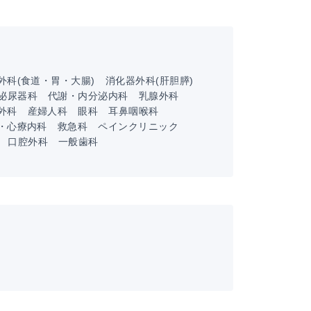
外科(食道・胃・大腸)
消化器外科(肝胆膵)
泌尿器科
代謝・内分泌内科
乳腺外科
外科
産婦人科
眼科
耳鼻咽喉科
・心療内科
救急科
ペインクリニック
口腔外科
一般歯科