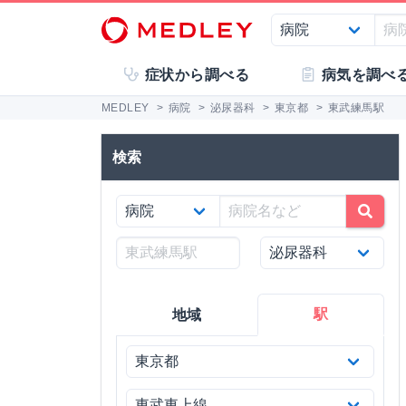
症状から調べる
病気を調べ
MEDLEY
>
病院
>
泌尿器科
>
東京都
>
東武練馬駅
検索
駅
地域