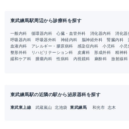
東武練馬駅周辺から診療科を探す
一般内科
循環器内科
心臓・血管外科
消化器内科
消化器
呼吸器内科
呼吸器外科
神経内科
脳神経外科
腎臓内科
血液内科
アレルギー・膠原病科
感染症内科
小児科
小児
整形外科
リハビリテーション科
皮膚科
形成外科
精神科
緩和ケア科
腫瘍内科
性病科
内視鏡科
麻酔科
放射線科
東武練馬駅の近隣の駅から泌尿器科を探す
東武東上線
武蔵嵐山
北池袋
東武練馬
和光市
志木