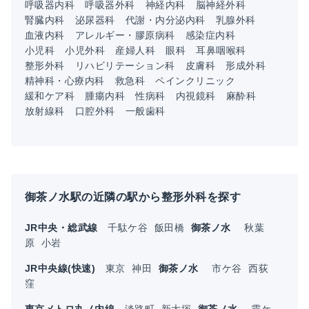
呼吸器内科
呼吸器外科
神経内科
脳神経外科
腎臓内科
泌尿器科
代謝・内分泌内科
乳腺外科
血液内科
アレルギー・膠原病科
感染症内科
小児科
小児外科
産婦人科
眼科
耳鼻咽喉科
整形外科
リハビリテーション科
皮膚科
形成外科
精神科・心療内科
救急科
ペインクリニック
緩和ケア科
腫瘍内科
性病科
内視鏡科
麻酔科
放射線科
口腔外科
一般歯科
御茶ノ水駅の近隣の駅から整形外科を探す
JR中央・総武線
千駄ケ谷
飯田橋
御茶ノ水
秋葉
原
小岩
JR中央線(快速)
東京
神田
御茶ノ水
市ケ谷
西荻
窪
東京メトロ丸ノ内線
淡路町
新大塚
御茶ノ水
霞ケ