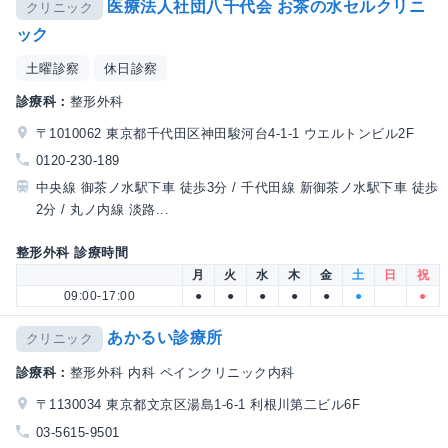
医療法人社団八千代会 お茶の水セルクリニ
クリニック
ック
土曜診察
休日診察
診療科：
整形外科
〒1010062 東京都千代田区神田駿河台4-1-1 ウエルトンビル2F
0120-230-189
中央線 御茶ノ水駅下車 徒歩3分 / 千代田線 新御茶ノ水駅下車 徒歩
2分 / 丸ノ内線 淡路...
整形外科 診療時間
月
火
水
木
金
土
日
祝
09:00-17:00
●
●
●
●
●
●
●
あかるい診療所
クリニック
診療科：
整形外科 内科 ペインクリニック内科
〒1130034 東京都文京区湯島1-6-1 利根川第二ビル6F
03-5615-9501