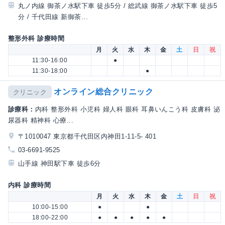
丸ノ内線 御茶ノ水駅下車 徒歩5分 / 総武線 御茶ノ水駅下車 徒歩5
分 / 千代田線 新御茶...
整形外科 診療時間
月
火
水
木
金
土
日
祝
11:30-16:00
●
11:30-18:00
●
オンライン総合クリニック
クリニック
診療科：
内科 整形外科 小児科 婦人科 眼科 耳鼻いんこう科 皮膚科 泌
尿器科 精神科 心療...
〒1010047 東京都千代田区内神田1-11-5- 401
03-6691-9525
山手線 神田駅下車 徒歩6分
内科 診療時間
月
火
水
木
金
土
日
祝
10:00-15:00
●
●
18:00-22:00
●
●
●
●
●