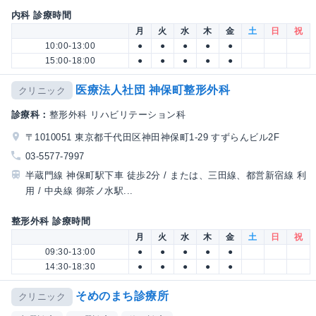
内科 診療時間
月
火
水
木
金
土
日
祝
10:00-13:00
●
●
●
●
●
15:00-18:00
●
●
●
●
●
医療法人社団 神保町整形外科
クリニック
診療科：
整形外科 リハビリテーション科
〒1010051 東京都千代田区神田神保町1-29 すずらんビル2F
03-5577-7997
半蔵門線 神保町駅下車 徒歩2分 / または、三田線、都営新宿線 利
用 / 中央線 御茶ノ水駅...
整形外科 診療時間
月
火
水
木
金
土
日
祝
09:30-13:00
●
●
●
●
●
14:30-18:30
●
●
●
●
●
そめのまち診療所
クリニック