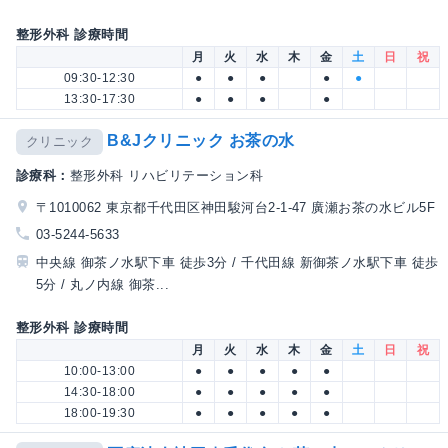
整形外科 診療時間
月
火
水
木
金
土
日
祝
09:30-12:30
●
●
●
●
●
13:30-17:30
●
●
●
●
B&Jクリニック お茶の水
クリニック
診療科：
整形外科 リハビリテーション科
〒1010062 東京都千代田区神田駿河台2-1-47 廣瀬お茶の水ビル5F
03-5244-5633
中央線 御茶ノ水駅下車 徒歩3分 / 千代田線 新御茶ノ水駅下車 徒歩
5分 / 丸ノ内線 御茶...
整形外科 診療時間
月
火
水
木
金
土
日
祝
10:00-13:00
●
●
●
●
●
14:30-18:00
●
●
●
●
●
18:00-19:30
●
●
●
●
●