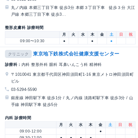
丸ノ内線 本郷三丁目下車 徒歩3分 本郷３丁目下車 徒歩３分 大江
戸線 本郷三丁目下車 徒歩3...
整形皮膚科 診療時間
月
火
水
木
金
土
日
祝
09:00〜10:30
●
●
●
東京地下鉄株式会社健康支援センター
クリニック
診療科：
内科 整形外科 眼科 耳鼻いんこう科 精神科
〒1010041 東京都千代田区神田須田町1-16 東京メトロ神田須田町
ビル
03-5294-5590
銀座線 神田駅下車 徒歩1分 / 丸ノ内線 淡路町駅下車 徒歩3分 / 山
手線 神田駅下車 徒歩5分
内科 診療時間
月
火
水
木
金
土
日
祝
09:00-12:00
●
09:30-12:00
●
●
●
●