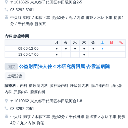
〒1018326 東京都千代田区神田駿河台2-5
03-3292-3981
中央線 御茶ノ水駅下車 徒歩3分 / 丸ノ内線 御茶ノ水駅下車 徒歩4
分 / 千代田線 新御茶...
内科 診療時間
月
火
水
木
金
土
日
祝
09:00-12:00
●
●
●
●
●
●
13:00-17:00
●
●
公益財団法人佐々木研究所附属 杏雲堂病院
病院
土曜診察
診療科：
内科 糖尿病内科 脳神経内科 呼吸器内科 循環器内科 消化器
内科 肝臓内科 腫瘍内科...
〒1010062 東京都千代田区神田駿河台1-8
03-3292-2051
中央線 御茶ノ水駅下車 徒歩3分 / 千代田線 新御茶ノ水駅下車 徒歩
4分 / 丸ノ内線 御茶...