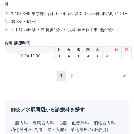
科
〒1010045 東京都千代田区神田鍛冶町3-4 oak神田鍛冶町ビル1F
03-3518-5188
山手線 神田駅下車 徒歩1分 / 中央線 神田駅下車 徒歩1分
内科 診療時間
月
火
水
木
金
土
日
祝
10:00-19:00
●
●
●
●
●
●
1
2
>
御茶ノ水駅周辺から診療科を探す
一般内科
循環器内科
心臓・血管外科
消化器内科
消化器外科(食道・胃・大腸)
消化器外科(肝胆膵)