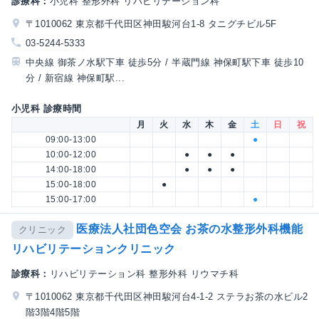
診療科：
小児科 整形外科 リハビリテーション科
〒1010062 東京都千代田区神田駿河台1-8 タニグチビル5F
03-5244-5333
中央線 御茶ノ水駅下車 徒歩5分 / 半蔵門線 神保町駅下車 徒歩10
分 / 新宿線 神保町駅...
小児科 診療時間
月
火
水
木
金
土
日
祝
09:00-13:00
●
10:00-12:00
●
●
●
14:00-18:00
●
●
●
15:00-18:00
●
15:00-17:00
●
医療法人社団色空会 お茶の水整形外科機能
クリニック
リハビリテーションクリニック
診療科：
リハビリテーション科 整形外科 リウマチ科
〒1010062 東京都千代田区神田駿河台4-1-2 ステラお茶の水ビル2
階3階4階5階