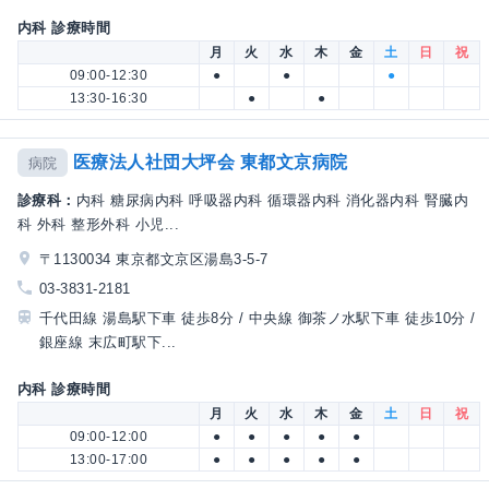
内科 診療時間
月
火
水
木
金
土
日
祝
09:00-12:30
●
●
●
13:30-16:30
●
●
医療法人社団大坪会 東都文京病院
病院
診療科：
内科 糖尿病内科 呼吸器内科 循環器内科 消化器内科 腎臓内
科 外科 整形外科 小児...
〒1130034 東京都文京区湯島3-5-7
03-3831-2181
千代田線 湯島駅下車 徒歩8分 / 中央線 御茶ノ水駅下車 徒歩10分 /
銀座線 末広町駅下...
内科 診療時間
月
火
水
木
金
土
日
祝
09:00-12:00
●
●
●
●
●
13:00-17:00
●
●
●
●
●