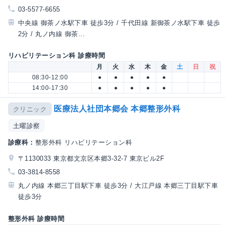
03-5577-6655
中央線 御茶ノ水駅下車 徒歩3分 / 千代田線 新御茶ノ水駅下車 徒歩
2分 / 丸ノ内線 御茶...
リハビリテーション科 診療時間
月
火
水
木
金
土
日
祝
08:30-12:00
●
●
●
●
●
14:00-17:30
●
●
●
●
●
医療法人社団本郷会 本郷整形外科
クリニック
土曜診察
診療科：
整形外科 リハビリテーション科
〒1130033 東京都文京区本郷3-32-7 東京ビル2F
03-3814-8558
丸ノ内線 本郷三丁目駅下車 徒歩3分 / 大江戸線 本郷三丁目駅下車
徒歩3分
整形外科 診療時間