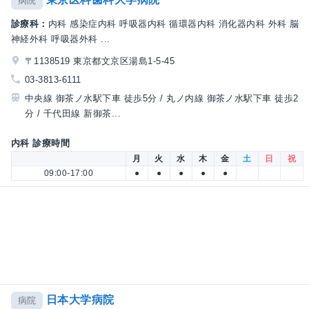
病院
診療科：
内科 感染症内科 呼吸器内科 循環器内科 消化器内科 外科 脳
神経外科 呼吸器外科 ...
〒1138519 東京都文京区湯島1-5-45
03-3813-6111
中央線 御茶ノ水駅下車 徒歩5分 / 丸ノ内線 御茶ノ水駅下車 徒歩2
分 / 千代田線 新御茶...
内科 診療時間
月
火
水
木
金
土
日
祝
09:00-17:00
●
●
●
●
●
日本大学病院
病院