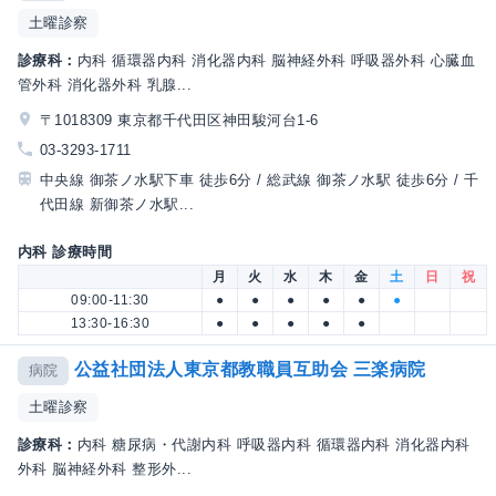
土曜診察
診療科：
内科 循環器内科 消化器内科 脳神経外科 呼吸器外科 心臓血
管外科 消化器外科 乳腺...
〒1018309 東京都千代田区神田駿河台1-6
03-3293-1711
中央線 御茶ノ水駅下車 徒歩6分 / 総武線 御茶ノ水駅 徒歩6分 / 千
代田線 新御茶ノ水駅...
内科 診療時間
月
火
水
木
金
土
日
祝
09:00-11:30
●
●
●
●
●
●
13:30-16:30
●
●
●
●
●
公益社団法人東京都教職員互助会 三楽病院
病院
土曜診察
診療科：
内科 糖尿病・代謝内科 呼吸器内科 循環器内科 消化器内科
外科 脳神経外科 整形外...