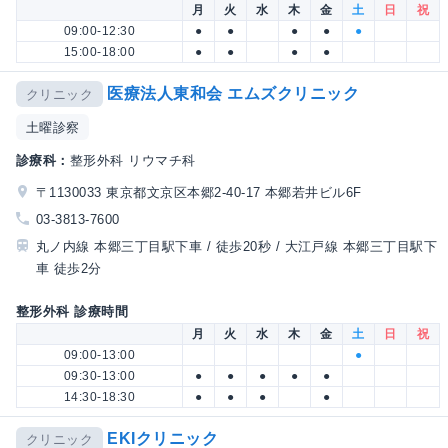
月
火
水
木
金
土
日
祝
09:00-12:30
●
●
●
●
●
15:00-18:00
●
●
●
●
医療法人東和会 エムズクリニック
クリニック
土曜診察
診療科：
整形外科 リウマチ科
〒1130033 東京都文京区本郷2-40-17 本郷若井ビル6F
03-3813-7600
丸ノ内線 本郷三丁目駅下車 / 徒歩20秒 / 大江戸線 本郷三丁目駅下
車 徒歩2分
整形外科 診療時間
月
火
水
木
金
土
日
祝
09:00-13:00
●
09:30-13:00
●
●
●
●
●
14:30-18:30
●
●
●
●
EKIクリニック
クリニック