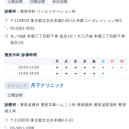
土曜診察
日曜診察
休日診察
診療科：
整形外科 リハビリテーション科
〒1130033 東京都文京区本郷2-40-13 本郷コーポレイション903
03-4361-0501
丸ノ内線 本郷三丁目駅下車 徒歩1分 / 大江戸線 本郷三丁目駅下車
徒歩1分
整形外科 診療時間
月
火
水
木
金
土
日
祝
10:00-13:00
●
●
●
●
●
●
●
●
14:00-19:00
●
●
●
●
●
●
丹下クリニック
クリニック
土曜診察
診療科：
整形皮膚科 整形耳鼻いんこう科 整形眼科 整形泌尿器科 整形
婦人科
〒1130033 東京都文京区本郷4-3-10
03-3811-1008