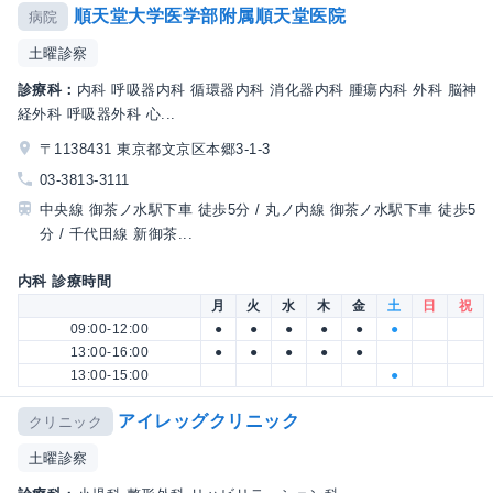
順天堂大学医学部附属順天堂医院
病院
土曜診察
診療科：
内科 呼吸器内科 循環器内科 消化器内科 腫瘍内科 外科 脳神
経外科 呼吸器外科 心...
〒1138431 東京都文京区本郷3-1-3
03-3813-3111
中央線 御茶ノ水駅下車 徒歩5分 / 丸ノ内線 御茶ノ水駅下車 徒歩5
分 / 千代田線 新御茶...
内科 診療時間
月
火
水
木
金
土
日
祝
09:00-12:00
●
●
●
●
●
●
13:00-16:00
●
●
●
●
●
13:00-15:00
●
アイレッグクリニック
クリニック
土曜診察