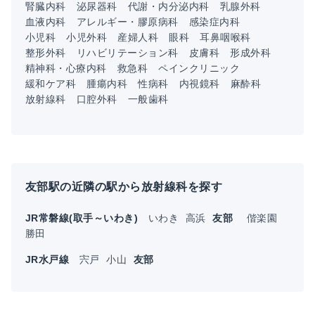
腎臓内科
泌尿器科
代謝・内分泌内科
乳腺外科
血液内科
アレルギー・膠原病科
感染症内科
小児科
小児外科
産婦人科
眼科
耳鼻咽喉科
整形外科
リハビリテーション科
皮膚科
形成外科
精神科・心療内科
救急科
ペインクリニック
緩和ケア科
腫瘍内科
性病科
内視鏡科
麻酔科
放射線科
口腔外科
一般歯科
友部駅の近隣の駅から放射線科を探す
JR常磐線(取手～いわき)
いわき
高浜
友部
偕楽園
勝田
JR水戸線
宍戸
小山
友部