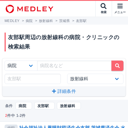
検索
メニュー
MEDLEY
>
病院
>
放射線科
>
茨城県
>
友部駅
友部駅周辺の放射線科の病院・クリニックの
検索結果
詳細条件
条件
病院
友部駅
放射線科
2
件中 1-2件
社会福祉法人恩賜財団済生会支部 茨城県済生会 水