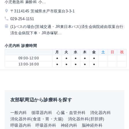
小児救急科 麻酔科 小...
〒3114145 茨城県水戸市双葉台3-3-1
029-254-1151
(1)バスの場合(茨城交通・JR東日本バス)済生会病院経由双葉台行:
済生会病院下車・JR赤塚駅...
小児内科 診療時間
月
火
水
木
金
土
日
祝
09:00-12:00
●
●
●
●
●
13:00-16:00
●
●
●
●
●
友部駅周辺から診療科を探す
一般内科
循環器内科
心臓・血管外科
消化器内科
消化器外科(食道・胃・大腸)
消化器外科(肝胆膵)
呼吸器内科
呼吸器外科
神経内科
脳神経外科