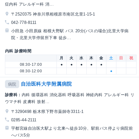
症内科 アレルギー科 消...
〒2520375 神奈川県相模原市南区北里1-15-1
042-778-8111
小田急 小田原線 相模大野駅 バス 20分(バスの場合)北里大学病
院・北里大学停留所下車 徒歩...
内科 診療時間
月
火
水
木
金
土
日
祝
08:30-17:00
●
●
●
●
●
08:30-12:00
●
自治医科大学附属病院
病院
診療科：
内科 循環器科 消化器科 呼吸器科 神経内科 アレルギー科 リ
ウマチ科 皮膚科 放射...
〒3290498 栃木県下野市薬師寺3311-1
0285-44-2111
宇都宮線自治医大駅より北東へ徒歩10分、駅前バス停より病院前
へバス5分