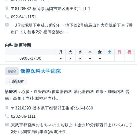
〒8128582 福岡県福岡市東区馬出3丁目1-1
092-641-1151
・JR吉塚駅下車徒歩約9分 ・地下鉄2号線馬出九大病院前下車 7番
出口より徒歩2分 福岡空港か...
内科 診療時間
月
火
水
木
金
土
日
祝
09:00-17:00
●
●
●
●
●
獨協医科大学病院
病院
土曜診察
診療科：
心臓・血管内科/循環器内科 消化器内科 血液・腫瘍内科 腎
臓・高血圧内科 脳神経内科...
〒3210293 栃木県下都賀郡壬生町北小林880
0282-86-1111
東武宇都宮線おもちゃのまち駅より徒歩10分(駅西口よりバスにて
3分)北関東自動車道(高速)壬生...