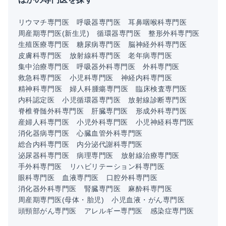
リウマチ専門医
呼吸器専門医
耳鼻咽喉科専門医
周産期専門医(新生児)
循環器専門医
整形外科専門医
生殖医療専門医
糖尿病専門医
脳神経外科専門医
皮膚科専門医
放射線科専門医
老年病専門医
集中治療専門医
呼吸器外科専門医
外科専門医
救急科専門医
小児科専門医
神経内科専門医
精神科専門医
婦人科腫瘍専門医
臨床検査専門医
内科認定医
小児循環器専門医
放射線診断専門医
脊椎脊髄外科専門医
肝臓専門医
形成外科専門医
産婦人科専門医
小児外科専門医
小児神経科専門医
消化器病専門医
心臓血管外科専門医
総合内科専門医
内分泌代謝科専門医
泌尿器科専門医
病理専門医
放射線治療専門医
手外科専門医
リハビリテーション科専門医
眼科専門医
血液専門医
口腔外科専門医
消化器外科専門医
腎臓専門医
麻酔科専門医
周産期専門医(母体・胎児)
小児血液・がん専門医
頭頸部がん専門医
アレルギー専門医
感染症専門医