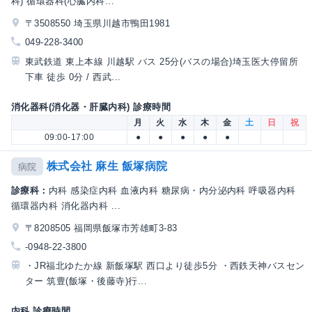
科) 循環器科(心臓内科...
〒3508550 埼玉県川越市鴨田1981
049-228-3400
東武鉄道 東上本線 川越駅 バス 25分(バスの場合)埼玉医大停留所
下車 徒歩 0分 / 西武...
消化器科(消化器・肝臓内科) 診療時間
月
火
水
木
金
土
日
祝
09:00-17:00
●
●
●
●
●
株式会社 麻生 飯塚病院
病院
診療科：
内科 感染症内科 血液内科 糖尿病・内分泌内科 呼吸器内科
循環器内科 消化器内科 ...
〒8208505 福岡県飯塚市芳雄町3-83
-0948-22-3800
・JR福北ゆたか線 新飯塚駅 西口より徒歩5分 ・西鉄天神バスセン
ター 筑豊(飯塚・後藤寺)行...
内科 診療時間