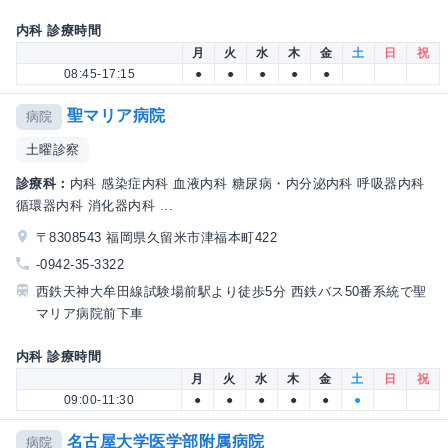
内科 診療時間
月
火
水
木
金
土
日
祝
08:45-17:15
●
●
●
●
●
聖マリア病院
病院
土曜診察
診療科：
内科 感染症内科 血液内科 糖尿病・内分泌内科 呼吸器内科
循環器内科 消化器内科 ...
〒8308543 福岡県久留米市津福本町422
-0942-35-3322
西鉄天神大牟田線試験場前駅より徒歩5分 西鉄バス50番系統で聖
マリア病院前下車
内科 診療時間
月
火
水
木
金
土
日
祝
09:00-11:30
●
●
●
●
●
●
名古屋大学医学部附属病院
病院