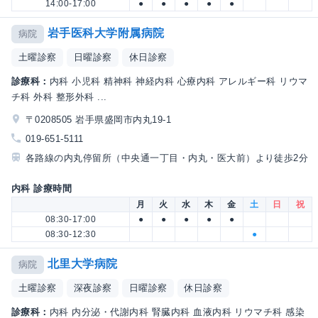
14:00-17:00
●
●
●
●
●
岩手医科大学附属病院
病院
土曜診察
日曜診察
休日診察
診療科：
内科 小児科 精神科 神経内科 心療内科 アレルギー科 リウマ
チ科 外科 整形外科 ...
〒0208505 岩手県盛岡市内丸19-1
019-651-5111
各路線の内丸停留所（中央通一丁目・内丸・医大前）より徒歩2分
内科 診療時間
月
火
水
木
金
土
日
祝
08:30-17:00
●
●
●
●
●
08:30-12:30
●
北里大学病院
病院
土曜診察
深夜診察
日曜診察
休日診察
診療科：
内科 内分泌・代謝内科 腎臓内科 血液内科 リウマチ科 感染