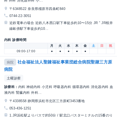
科 外科 消化器外科 小...
〒6348522 奈良県橿原市四条町840
0744-22-3051
近鉄電車の場合 近鉄八木西口駅下車徒歩約10〜15分 JR ” JR桜井
線畝傍駅下車徒歩約10...
内科 診療時間
月
火
水
木
金
土
日
祝
09:00-17:00
●
●
●
●
●
社会福祉法人聖隷福祉事業団総合病院聖隷三方原
病院
病院
土曜診察
診療科：
内科 神経内科 小児科 呼吸器内科 循環器内科 消化器内科 血
液内科 腎臓内科 外科...
〒4338558 静岡県浜松市北区三方原町3453番地
053-436-1251
1.JR浜松駅よりバスで約50分 / 駅北口バスターミナルの15番のり