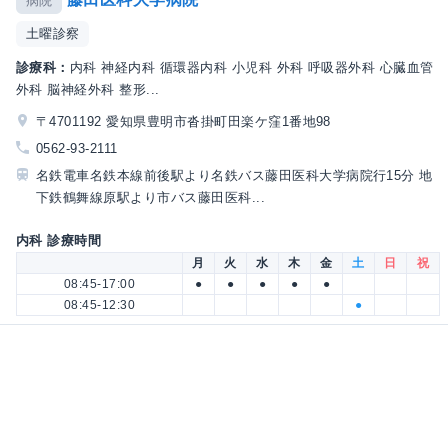
病院
土曜診察
診療科：
内科 神経内科 循環器内科 小児科 外科 呼吸器外科 心臓血管
外科 脳神経外科 整形...
〒4701192 愛知県豊明市沓掛町田楽ケ窪1番地98
0562-93-2111
名鉄電車名鉄本線前後駅より名鉄バス藤田医科大学病院行15分 地
下鉄鶴舞線原駅より市バス藤田医科...
内科 診療時間
月
火
水
木
金
土
日
祝
08:45-17:00
●
●
●
●
●
08:45-12:30
●