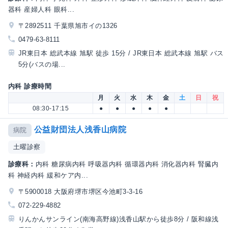
器科 産婦人科 眼科...
〒2892511 千葉県旭市イの1326
0479-63-8111
JR東日本 総武本線 旭駅 徒歩 15分 / JR東日本 総武本線 旭駅 バス
5分(バスの場...
内科 診療時間
月
火
水
木
金
土
日
祝
08:30-17:15
●
●
●
●
●
公益財団法人浅香山病院
病院
土曜診察
診療科：
内科 糖尿病内科 呼吸器内科 循環器内科 消化器内科 腎臓内
科 神経内科 緩和ケア内...
〒5900018 大阪府堺市堺区今池町3-3-16
072-229-4882
りんかんサンライン(南海高野線)浅香山駅から徒歩8分 / 阪和線浅