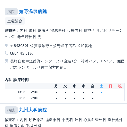
嬉野温泉病院
病院
土曜診察
診療科：
内科 眼科 皮膚科 泌尿器科 心療内科 精神科 リハビリテーシ
ョン科 老年精神科 児...
〒8430301 佐賀県嬉野市嬉野町下宿乙1919番地
0954-43-0157
長崎自動車道嬉野インターより直進1分 / 祐徳バス、JRバス、西肥
バスセンターより佐世保方向徒...
内科 診療時間
月
火
水
木
金
土
日
祝
08:30-12:30
●
●
●
●
●
●
12:30-17:00
●
●
●
●
●
九州大学病院
病院
診療科：
内科 呼吸器科 循環器科 小児科 外科 心臓血管外科 脳神経外
科 整形外科 形成外科...