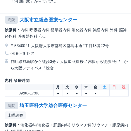
「河原町駅」から市バス...
大阪市立総合医療センター
病院
診療科：
内科 呼吸器内科 循環器内科 消化器内科 神経内科 外科 脳神
経外科 呼吸器外科 心...
〒5340021 大阪府大阪市都島区都島本通2丁目13番22号
06-6929-1221
谷町線都島駅から徒歩3分 / 大阪環状線桜ノ宮駅から徒歩7分 / --か
ら大阪シティバス「総合...
内科 診療時間
月
火
水
木
金
土
日
祝
09:00-17:00
●
●
●
●
●
埼玉医科大学総合医療センター
病院
土曜診察
診療科：
消化器科(消化器・肝臓内科) リウマチ科(リウマチ・膠原病内