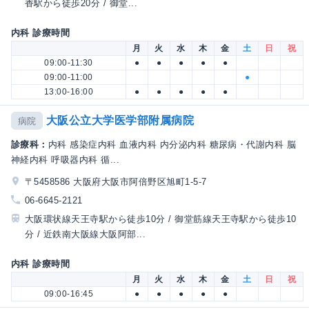
香駅から徒歩20分 / 御堂...
内科 診療時間
月
火
水
木
金
土
日
祝
09:00-11:30
●
●
●
●
●
09:00-11:00
●
13:00-16:00
●
●
●
●
●
大阪公立大学医学部附属病院
病院
診療科：
内科 感染症内科 血液内科 内分泌内科 糖尿病・代謝内科 脳
神経内科 呼吸器内科 循...
〒5458586 大阪府大阪市阿倍野区旭町1-5-7
06-6645-2121
大阪環状線天王寺駅から徒歩10分 / 御堂筋線天王寺駅から徒歩10
分 / 近鉄南大阪線大阪阿部...
内科 診療時間
月
火
水
木
金
土
日
祝
09:00-16:45
●
●
●
●
●