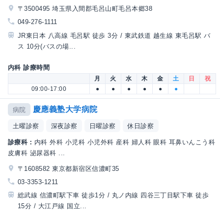
〒3500495 埼玉県入間郡毛呂山町毛呂本郷38
049-276-1111
JR東日本 八高線 毛呂駅 徒歩 3分 / 東武鉄道 越生線 東毛呂駅 バ
ス 10分(バスの場...
内科 診療時間
月
火
水
木
金
土
日
祝
09:00-17:00
●
●
●
●
●
●
慶應義塾大学病院
病院
土曜診察
深夜診察
日曜診察
休日診察
診療科：
内科 外科 小児科 小児外科 産科 婦人科 眼科 耳鼻いんこう科
皮膚科 泌尿器科 ...
〒1608582 東京都新宿区信濃町35
03-3353-1211
総武線 信濃町駅下車 徒歩1分 / 丸ノ内線 四谷三丁目駅下車 徒歩
15分 / 大江戸線 国立...