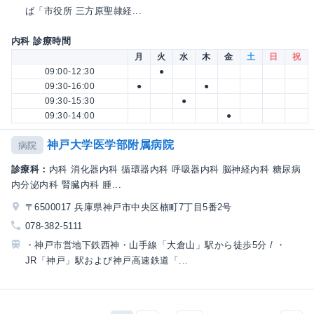
ば「市役所 三方原聖隷経...
内科 診療時間
月
火
水
木
金
土
日
祝
09:00-12:30
●
09:30-16:00
●
●
09:30-15:30
●
09:30-14:00
●
神戸大学医学部附属病院
病院
診療科：
内科 消化器内科 循環器内科 呼吸器内科 脳神経内科 糖尿病
内分泌内科 腎臓内科 腫...
〒6500017 兵庫県神戸市中央区楠町7丁目5番2号
078-382-5111
・神戸市営地下鉄西神・山手線「大倉山」駅から徒歩5分 / ・
JR「神戸」駅および神戸高速鉄道「...