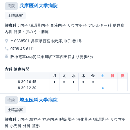
兵庫医科大学病院
病院
土曜診察
診療科：
内科 循環器内科 血液内科 リウマチ科 アレルギー科 糖尿病
内科 肝臓・胆のう・膵臓...
〒6638501 兵庫県西宮市武庫川町1番1号
0798-45-6111
阪神電車(本線)武庫川駅下車西出口より徒歩5分
内科 診療時間
月
火
水
木
金
土
日
祝
8:30-16:45
●
●
●
●
●
8:30-12:30
●
埼玉医科大学病院
病院
土曜診察
診療科：
内科 精神科 神経内科 呼吸器科 消化器科 循環器科 リウマチ
科 小児科 外科 整形...