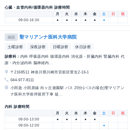
心臓・血管内科/循環器内科 診療時間
月
火
水
木
金
土
日
祝
09:00-16:30
●
●
●
●
●
●
聖マリアンナ医科大学病院
病院
土曜診察
深夜診察
日曜診察
休日診察
診療科：
内科 呼吸器内科 循環器内科 消化器・肝臓内科 腎臓内科 代
謝・内分泌内科 脳神経内...
〒2168511 神奈川県川崎市宮前区菅生2-16-1
044-977-8111
小田急 小田原線 向ヶ丘遊園駅 バス 20分(バスの場合)聖マリアン
ナ医科大学前停留所下車 徒...
内科 診療時間
月
火
水
木
金
土
日
祝
09:00-13:00
●
●
●
●
●
09:00-12:00
●