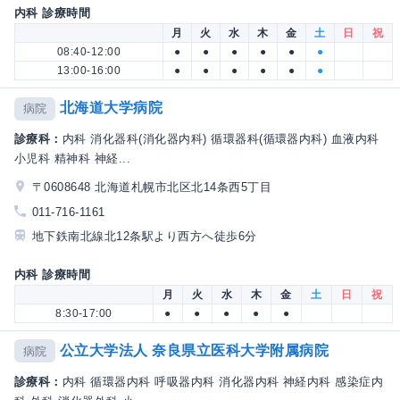
内科 診療時間
月
火
水
木
金
土
日
祝
08:40-12:00
●
●
●
●
●
●
13:00-16:00
●
●
●
●
●
●
北海道大学病院
病院
診療科：
内科 消化器科(消化器内科) 循環器科(循環器内科) 血液内科
小児科 精神科 神経...
〒0608648 北海道札幌市北区北14条西5丁目
011-716-1161
地下鉄南北線北12条駅より西方へ徒歩6分
内科 診療時間
月
火
水
木
金
土
日
祝
8:30-17:00
●
●
●
●
●
公立大学法人 奈良県立医科大学附属病院
病院
診療科：
内科 循環器内科 呼吸器内科 消化器内科 神経内科 感染症内