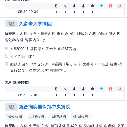
月
火
水
木
金
土
日
祝
08:30-12:30
●
●
●
●
●
久留米大学病院
病院
診療科：
内科 血液・腫瘍内科 脳神経内科 呼吸器内科 心臓血管内科
消化器内科 腎臓内科 そ...
〒8300011 福岡県久留米市旭町67番地
-0942-35-3311
西鉄久留米バスセンター4番乗り場から 行先番号 8(市役所経由)高
専行にて、久留米大学病院前で...
内科 診療時間
月
火
水
木
金
土
日
祝
08:30-17:00
●
●
●
●
●
総合病院国保旭中央病院
病院
深夜診察
土曜診察
日曜診察
休日診察
診療科：
内科 小児科 外科 整形外科 形成外科 脳神経外科 皮膚科 泌尿