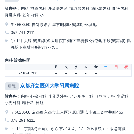
診療科：
内科 神経内科 呼吸器内科 循環器内科 消化器内科 血液内科
腎臓内科 老年内科 小...
〒4668560 愛知県名古屋市昭和区鶴舞町65番地
052-741-2111
①JR中央線:鶴舞線(名大病院口側)下車徒歩3分②地下鉄(鶴舞線):鶴
舞駅下車徒歩8分3市バス...
内科 診療時間
月
火
水
木
金
土
日
祝
9:00-17:00
●
●
●
●
●
京都府立医科大学附属病院
病院
診療科：
内科 心療内科 呼吸器外科 アレルギー科 リウマチ科 小児科
小児外科 精神科 神経...
〒6028566 京都府京都市上京区河原町通広小路上る梶井町465
075-251-5111
・JR「京都駅(正面)」から市バス 4、17、205系統 / ・阪急電鉄