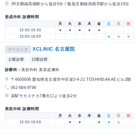
JR京都線高槻駅から徒歩5分 / 阪急京都線高槻市駅から徒歩10分
形成外科 診療時間
月
火
水
木
金
土
日
祝
10:00-19:30
●
●
●
●
●
10:00-18:00
●
●
●
XCLINIC 名古屋院
クリニック
土曜診察
日曜診察
診療科：
美容外科 美容皮膚科
〒4600008 愛知県名古屋市中区栄3-4-21 TOSHINSAKAEビル2階
052-684-9790
栄駅サカエチカ7番出口より徒歩2分
美容外科 診療時間
月
火
水
木
金
土
日
祝
10:00-19:00
●
●
●
●
●