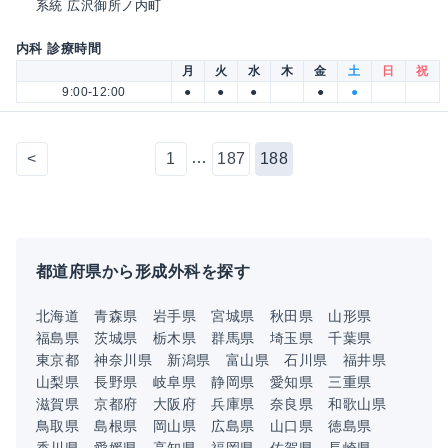
系統 広沢御所ノ内町
内科 診療時間
月
火
水
木
金
土
日
祝
9:00-12:00
●
●
●
●
●
…
<
1
187
188
都道府県から形成外科を探す
北海道
青森県
岩手県
宮城県
秋田県
山形県
福島県
茨城県
栃木県
群馬県
埼玉県
千葉県
東京都
神奈川県
新潟県
富山県
石川県
福井県
山梨県
長野県
岐阜県
静岡県
愛知県
三重県
滋賀県
京都府
大阪府
兵庫県
奈良県
和歌山県
鳥取県
島根県
岡山県
広島県
山口県
徳島県
香川県
愛媛県
高知県
福岡県
佐賀県
長崎県