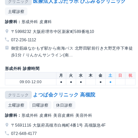
医療法人まぶたラボ ひふみるクリニック
クリニック
土曜診察
診療科：
形成外科 皮膚科
〒5998232 大阪府堺市中区新家町589番地10
072-236-1112
御堂筋線なかもず駅から南海バス 北野田駅前行き大野芝停下車徒
歩1分 / りんかんサンライン(南...
形成外科 診療時間
月
火
水
木
金
土
日
祝
09:00-12:00
●
●
●
●
●
よつば会クリニック 高槻院
クリニック
土曜診察
日曜診察
休日診察
診療科：
形成外科 皮膚科 美容皮膚科 美容外科
〒5691116 大阪府高槻市白梅町4番1号 高槻阪急4F
072-648-4177