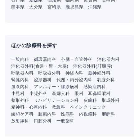
熊本県
大分県
宮崎県
鹿児島県
沖縄県
ほかの診療科を探す
一般内科
循環器内科
心臓・血管外科
消化器内科
消化器外科(食道・胃・大腸)
消化器外科(肝胆膵)
呼吸器内科
呼吸器外科
神経内科
脳神経外科
腎臓内科
泌尿器科
代謝・内分泌内科
乳腺外科
血液内科
アレルギー・膠原病科
感染症内科
小児科
小児外科
産婦人科
眼科
耳鼻咽喉科
整形外科
リハビリテーション科
皮膚科
形成外科
精神科・心療内科
救急科
ペインクリニック
緩和ケア科
腫瘍内科
性病科
内視鏡科
麻酔科
放射線科
口腔外科
一般歯科