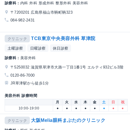
診療科：
内科 外科 形成外科 整形外科 美容外科
〒7200201 広島県福山市鞆町鞆323
084-982-2431
TCB東京中央美容外科 草津院
クリニック
土曜診察
日曜診察
休日診察
診療科：
美容外科
〒5250032 滋賀県草津市大路一丁目1番1号 エルティ932ビル3階
0120-86-7000
JR草津駅から徒歩1分
美容外科 診療時間
月
火
水
木
金
土
日
祝
10:00-19:00
●
●
●
●
●
●
●
●
大阪Melia眼科まぶたのクリニック
クリニック