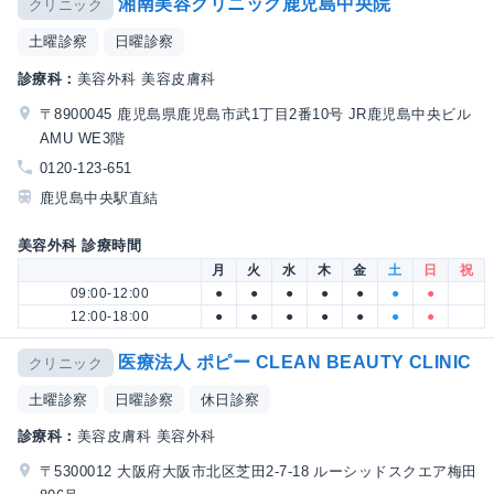
湘南美容クリニック鹿児島中央院
クリニック
土曜診察
日曜診察
診療科：
美容外科 美容皮膚科
〒8900045 鹿児島県鹿児島市武1丁目2番10号 JR鹿児島中央ビル
AMU WE3階
0120-123-651
鹿児島中央駅直結
美容外科 診療時間
月
火
水
木
金
土
日
祝
09:00-12:00
●
●
●
●
●
●
●
12:00-18:00
●
●
●
●
●
●
●
医療法人 ポピー CLEAN BEAUTY CLINIC
クリニック
土曜診察
日曜診察
休日診察
診療科：
美容皮膚科 美容外科
〒5300012 大阪府大阪市北区芝田2-7-18 ルーシッドスクエア梅田