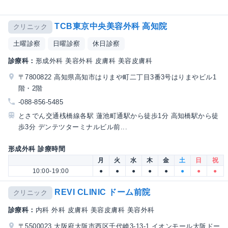
TCB東京中央美容外科 高知院
クリニック
土曜診察
日曜診察
休日診察
診療科：
形成外科 美容外科 皮膚科 美容皮膚科
〒7800822 高知県高知市はりまや町二丁目3番3号はりまやビル1
階・2階
-088-856-5485
とさでん交通桟橋線各駅 蓮池町通駅から徒歩1分 高知橋駅から徒
歩3分 デンテツターミナルビル前...
形成外科 診療時間
月
火
水
木
金
土
日
祝
10:00-19:00
●
●
●
●
●
●
●
●
REVI CLINIC ドーム前院
クリニック
診療科：
内科 外科 皮膚科 美容皮膚科 美容外科
〒5500023 大阪府大阪市西区千代崎3-13-1 イオンモール大阪ドー