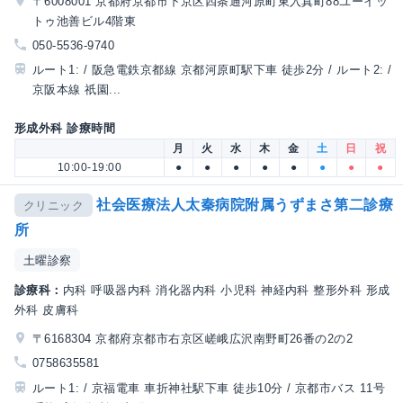
〒6008001 京都府京都市下京区四条通河原町東入真町88ユーイッ
トゥ池善ビル4階東
050-5536-9740
ルート1: / 阪急電鉄京都線 京都河原町駅下車 徒歩2分 / ルート2: /
京阪本線 祇園...
形成外科 診療時間
月
火
水
木
金
土
日
祝
10:00-19:00
●
●
●
●
●
●
●
●
社会医療法人太秦病院附属うずまさ第二診療
クリニック
所
土曜診察
診療科：
内科 呼吸器内科 消化器内科 小児科 神経内科 整形外科 形成
外科 皮膚科
〒6168304 京都府京都市右京区嵯峨広沢南野町26番の2の2
0758635581
ルート1: / 京福電車 車折神社駅下車 徒歩10分 / 京都市バス 11号