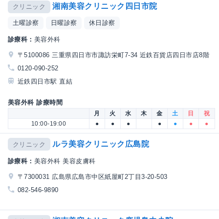
湘南美容クリニック四日市院
クリニック
土曜診察
日曜診察
休日診察
診療科：
美容外科
〒5100086 三重県四日市市諏訪栄町7-34 近鉄百貨店四日市店8階
0120-090-252
近鉄四日市駅 直結
美容外科 診療時間
月
火
水
木
金
土
日
祝
10:00-19:00
●
●
●
●
●
●
●
ルラ美容クリニック広島院
クリニック
診療科：
美容外科 美容皮膚科
〒7300031 広島県広島市中区紙屋町2丁目3-20-503
082-546-9890