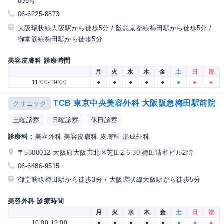
806号
06-6225-8873
大阪環状線大阪駅から徒歩5分 / 阪急京都線梅田駅から徒歩5分 /
御堂筋線梅田駅から徒歩5分
美容皮膚科 診療時間
月
火
水
木
金
土
日
祝
11:00-19:00
●
●
●
●
●
●
●
●
TCB 東京中央美容外科 大阪阪急梅田駅前院
クリニック
土曜診察
日曜診察
休日診察
診療科：
美容外科 美容皮膚科 皮膚科 形成外科
〒5300012 大阪府大阪市北区芝田2-6-30 梅田清和ビル2階
06-6486-9515
御堂筋線梅田駅から徒歩3分 / 大阪環状線大阪駅から徒歩5分
美容外科 診療時間
月
火
水
木
金
土
日
祝
10:00-19:00
●
●
●
●
●
●
●
●