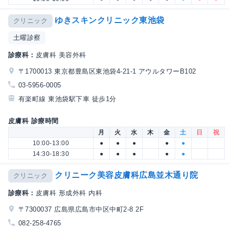
ゆきスキンクリニック東池袋
クリニック
土曜診察
診療科：
皮膚科 美容外科
〒1700013 東京都豊島区東池袋4-21-1 アウルタワーB102
03-5956-0005
有楽町線 東池袋駅下車 徒歩1分
皮膚科 診療時間
月
火
水
木
金
土
日
祝
10:00-13:00
●
●
●
●
●
14:30-18:30
●
●
●
●
●
クリニーク美容皮膚科広島並木通り院
クリニック
診療科：
皮膚科 形成外科 内科
〒7300037 広島県広島市中区中町2-8 2F
082-258-4765