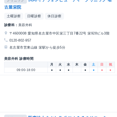
クリニック
古屋栄院
土曜診察
日曜診察
休日診察
診療科：
美容外科
〒4600008 愛知県名古屋市中区栄三丁目7番22号 栄928ビル3階
0120-802-957
名古屋市営東山線 栄駅から徒歩5分
美容外科 診療時間
月
火
水
木
金
土
日
祝
09:00-18:00
●
●
●
●
●
●
●