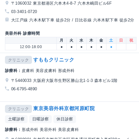
〒1060032 東京都港区六本木4-8-7 六本木嶋田ビル6F
03-3401-0720
大江戸線 六本木駅下車 徒歩2分 / 日比谷線 六本木駅下車 徒歩2分
美容外科 診療時間
月
火
水
木
金
土
日
祝
12:00-18:00
●
●
●
●
●
●
すももクリニック
クリニック
診療科：
皮膚科 美容皮膚科 形成外科
〒5440033 大阪府大阪市生野区勝山北1-1-3 森本ビル1階
06-6795-4890
東京美容外科京都河原町院
クリニック
土曜診察
日曜診察
休日診察
診療科：
形成外科 美容外科 美容皮膚科