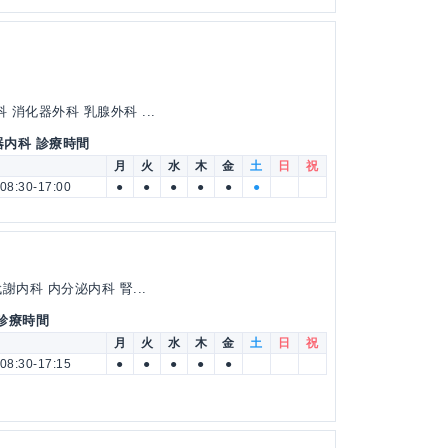
消化器外科 乳腺外科 ...
器内科 診療時間
月
火
水
木
金
土
日
祝
08:30-17:00
●
●
●
●
●
●
内科 内分泌内科 腎...
 診療時間
月
火
水
木
金
土
日
祝
08:30-17:15
●
●
●
●
●