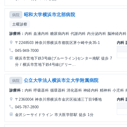
昭和大学横浜市北部病院
病院
土曜診察
診療科：
内科 血液内科 糖尿病内科 代謝内科 内分泌内科 脳神経内科 腎
〒2248503 神奈川県横浜市都筑区茅ケ崎中央35-1
内科
045-949-7000
横浜市営地下鉄3号線(ブルーライン)センター南駅 徒歩 7
分 / 横浜市営地下鉄4号線(グリー...
公立大学法人横浜市立大学附属病院
病院
診療科：
内科 呼吸器科 循環器科 消化器科 神経内科 精神科 小児科 外
〒2360004 神奈川県横浜市金沢区福浦三丁目9番地
内科
045-787-2800
金沢シーサイドライン 市大医学部駅 徒歩 1分