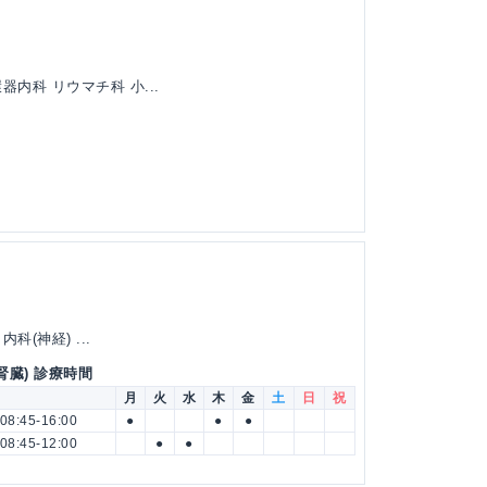
内科 リウマチ科 小...
科(神経) ...
腎臓) 診療時間
月
火
水
木
金
土
日
祝
08:45-16:00
●
●
●
08:45-12:00
●
●