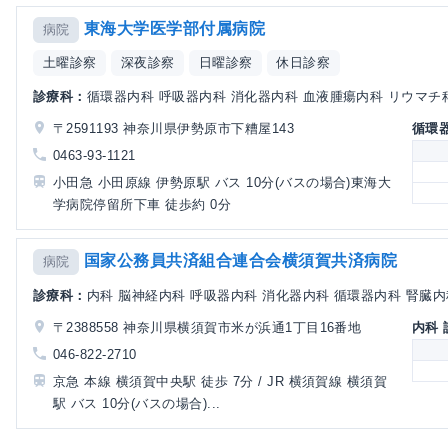
東海大学医学部付属病院
病院
土曜診察
深夜診察
日曜診察
休日診察
診療科：
循環器内科 呼吸器内科 消化器内科 血液腫瘍内科 リウマチ科
〒2591193 神奈川県伊勢原市下糟屋143
循環
0463-93-1121
小田急 小田原線 伊勢原駅 バス 10分(バスの場合)東海大
学病院停留所下車 徒歩約 0分
国家公務員共済組合連合会横須賀共済病院
病院
診療科：
内科 脳神経内科 呼吸器内科 消化器内科 循環器内科 腎臓内科
〒2388558 神奈川県横須賀市米が浜通1丁目16番地
内科
046-822-2710
京急 本線 横須賀中央駅 徒歩 7分 / JR 横須賀線 横須賀
駅 バス 10分(バスの場合)...