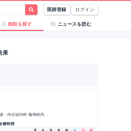
医師登録
ログイン
病院を探す
ニュースを読む
結果
謝・内分泌内科 脳神経内...
 診療時間
月
火
水
木
金
土
日
祝