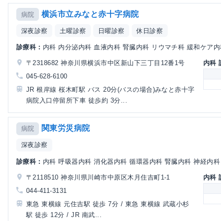
横浜市立みなと赤十字病院
病院
深夜診察
土曜診察
日曜診察
休日診察
診療科：
内科 内分泌内科 血液内科 腎臓内科 リウマチ科 緩和ケア内科 
〒2318682 神奈川県横浜市中区新山下三丁目12番1号
内科
045-628-6100
JR 根岸線 桜木町駅 バス 20分(バスの場合)みなと赤十字
病院入口停留所下車 徒歩約 3分...
関東労災病院
病院
深夜診察
診療科：
内科 呼吸器内科 消化器内科 循環器内科 腎臓内科 神経内科 血
〒2118510 神奈川県川崎市中原区木月住吉町1-1
内科
044-411-3131
東急 東横線 元住吉駅 徒歩 7分 / 東急 東横線 武蔵小杉
駅 徒歩 12分 / JR 南武...