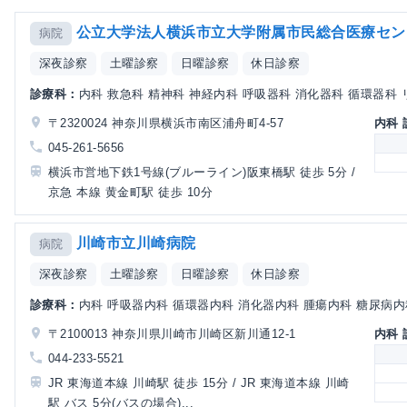
公立大学法人横浜市立大学附属市民総合医療セン
病院
深夜診察
土曜診察
日曜診察
休日診察
診療科：
内科 救急科 精神科 神経内科 呼吸器科 消化器科 循環器科 リ
〒2320024 神奈川県横浜市南区浦舟町4-57
内科
045-261-5656
横浜市営地下鉄1号線(ブルーライン)阪東橋駅 徒歩 5分 /
京急 本線 黄金町駅 徒歩 10分
川崎市立川崎病院
病院
深夜診察
土曜診察
日曜診察
休日診察
診療科：
内科 呼吸器内科 循環器内科 消化器内科 腫瘍内科 糖尿病内科
〒2100013 神奈川県川崎市川崎区新川通12-1
内科
044-233-5521
JR 東海道本線 川崎駅 徒歩 15分 / JR 東海道本線 川崎
駅 バス 5分(バスの場合)...