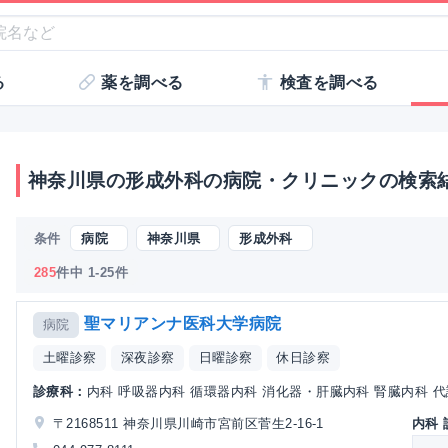
る
薬を調べる
検査を調べる
神奈川県の形成外科の病院・クリニックの検索
条件
病院
神奈川県
形成外科
285
件中 1-25件
聖マリアンナ医科大学病院
病院
土曜診察
深夜診察
日曜診察
休日診察
診療科：
内科 呼吸器内科 循環器内科 消化器・肝臓内科 腎臓内科 代
〒2168511 神奈川県川崎市宮前区菅生2-16-1
内科