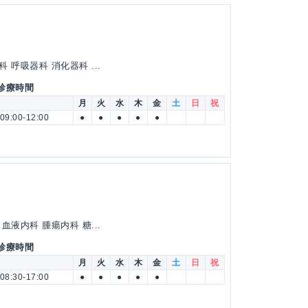
呼吸器科 消化器科 ...
 診療時間
月
火
水
木
金
土
日
祝
09:00-12:00
●
●
●
●
●
液内科 腫瘍内科 糖...
 診療時間
月
火
水
木
金
土
日
祝
08:30-17:00
●
●
●
●
●