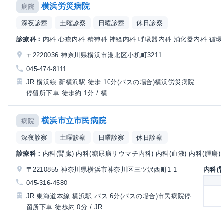
横浜労災病院
病院
深夜診察
土曜診察
日曜診察
休日診察
診療科：
内科 心療内科 精神科 神経内科 呼吸器内科 消化器内科 循環器
〒2220036 神奈川県横浜市港北区小机町3211
045-474-8111
JR 横浜線 新横浜駅 徒歩 10分(バスの場合)横浜労災病院
停留所下車 徒歩約 1分 / 横...
横浜市立市民病院
病院
深夜診察
土曜診察
日曜診察
休日診察
診療科：
内科(腎臓) 内科(糖尿病リウマチ内科) 内科(血液) 内科(腫瘍) 内
〒2210855 神奈川県横浜市神奈川区三ツ沢西町1-1
内科(
045-316-4580
JR 東海道本線 横浜駅 バス 6分(バスの場合)市民病院停
留所下車 徒歩約 0分 / JR ...