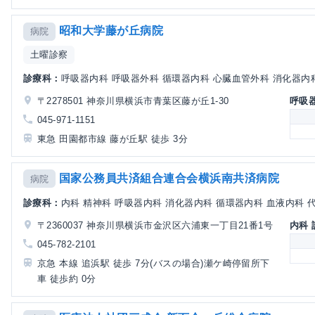
昭和大学藤が丘病院
病院
土曜診察
診療科：
呼吸器内科 呼吸器外科 循環器内科 心臓血管外科 消化器内科 
〒2278501 神奈川県横浜市青葉区藤が丘1-30
呼吸
045-971-1151
東急 田園都市線 藤が丘駅 徒歩 3分
国家公務員共済組合連合会横浜南共済病院
病院
診療科：
内科 精神科 呼吸器内科 消化器内科 循環器内科 血液内科 代謝
〒2360037 神奈川県横浜市金沢区六浦東一丁目21番1号
内科
045-782-2101
京急 本線 追浜駅 徒歩 7分(バスの場合)瀬ケ崎停留所下
車 徒歩約 0分