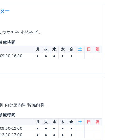
ター
ウマチ科 小児科 呼...
 診療時間
月
火
水
木
金
土
日
祝
09:00-16:30
●
●
●
●
●
 内分泌内科 腎臓内科...
 診療時間
月
火
水
木
金
土
日
祝
09:00-12:00
●
●
●
●
●
13:30-17:00
●
●
●
●
●