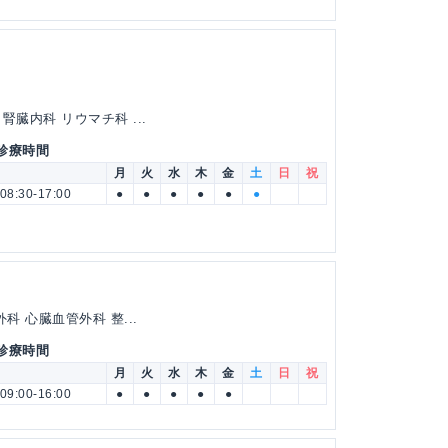
臓内科 リウマチ科 ...
 診療時間
月
火
水
木
金
土
日
祝
08:30-17:00
●
●
●
●
●
●
科 心臓血管外科 整...
 診療時間
月
火
水
木
金
土
日
祝
09:00-16:00
●
●
●
●
●