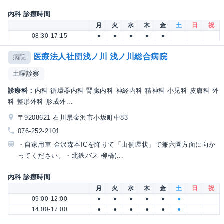
内科 診療時間
月
火
水
木
金
土
日
祝
08:30-17:15
●
●
●
●
●
医療法人社団浅ノ川 浅ノ川総合病院
病院
土曜診察
診療科：
内科 循環器内科 腎臓内科 神経内科 精神科 小児科 皮膚科 外
科 整形外科 形成外...
〒9208621 石川県金沢市小坂町中83
076-252-2101
・自家用車 金沢森本ICを降りて「山側環状」で兼六園方面に向か
ってください。・北鉄バス 柳橋(...
内科 診療時間
月
火
水
木
金
土
日
祝
09:00-12:00
●
●
●
●
●
●
14:00-17:00
●
●
●
●
●
●