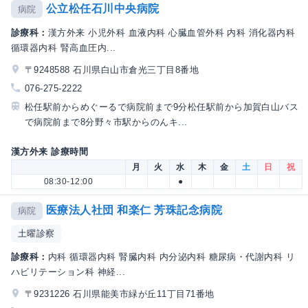
公立松任石川中央病院
病院
診療科：
漢方外来 小児外科 血液内科 心臓血管外科 内科 消化器内科
循環器内科 腎高血圧内...
〒9248588 石川県白山市倉光三丁目8番地
076-275-2222
松任駅前からめぐーるで病院前まで9分松任駅前から加賀白山バス
で病院前まで8分野々市駅からのんキ...
漢方外来 診療時間
月
火
水
木
金
土
日
祝
08:30-12:00
●
医療法人社団 和楽仁 芳珠記念病院
病院
土曜診察
診療科：
内科 循環器内科 腎臓内科 内分泌内科 糖尿病・代謝内科 リ
ハビリテーション科 神経...
〒9231226 石川県能美市緑が丘11丁目71番地