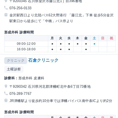
〒9200345 石川県金沢市藤江北1丁目396番地
076-256-0133
金沢駅西口より北陸バス62大野港行 「藤江北」下車 徒歩5分金沢
駅東口から徒歩にて「中橋」バス停より
形成外科 診療時間
月
火
水
木
金
土
日
祝
09:00-12:00
●
●
●
●
●
●
16:00-18:00
●
●
●
●
石倉クリニック
クリニック
土曜診察
診療科：
形成外科 皮膚科
〒9290342 石川県河北郡津幡町北中条6丁目73番地
076-289-7767
JR津幡駅より徒歩約10分車では津幡バイパス南中条ICより約2分
形成外科 診療時間
月
火
水
木
金
土
日
祝