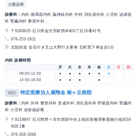
土曜診察
診療科：
内科 循環器内科 脳神経内科 外科 消化器外科 小児科 泌尿器
科 腎臓内科 整形外科...
〒9200025 石川県金沢市駅西本町6丁目15番41号
076-233-1811
北陸鉄道 金石行き又は大野行き乗車 北町西下車徒歩1分
内科 診療時間
月
火
水
木
金
土
日
祝
09:00-12:30
●
●
●
●
●
●
14:00-18:00
●
●
●
●
特定医療法人扇翔会 南ヶ丘病院
病院
診療科：
内科 外科 整形外科 形成外科 消化器外科 呼吸器内科 腎臓内
科 小児科 放射線診断...
〒9218847 石川県野々市市西部中央土地区画整理事業施行地区56
街区1番
076-256-3366