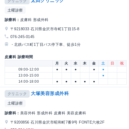
太田クリニック
クリニック
土曜診察
診療科：
皮膚科 形成外科
〒9218033 石川県金沢市寺町1丁目15-8
076-245-0145
・北鉄バス町1丁目バス停下車、徒歩1分
皮膚科 診療時間
月
火
水
木
金
土
日
祝
09:00-12:00
●
●
●
●
●
13:00-15:00
●
14:00-18:00
●
●
●
●
●
大塚美容形成外科
クリニック
土曜診察
診療科：
美容外科 形成外科 皮膚科 美容皮膚科
〒9200856 石川県金沢市昭和町7番9号 FONTE六枚2F