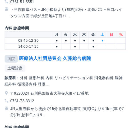
0761-51-5551
・当院循環バス＝JR小松駅より(無料)30分・北鉄バス＝辰口ハイ
タウン方面で緑が丘団地4丁目バ...
内科 診療時間
月
火
水
木
金
土
日
祝
08:45-12:30
●
●
●
●
●
●
14:00-17:15
●
●
●
医療法人社団慈豊会 久藤総合病院
病院
土曜診察
診療科：
外科 整形外科 内科 リハビリテーション科 消化器内科 脳神
経外科 循環器内科 呼吸...
〒9220024 石川県加賀市大聖寺永町イ17番地
0761-73-3312
JR大聖寺駅から徒歩で15分北陸自動車道:加賀ICより4.1km(車で7
分)/片山津ICより9...
外科 診療時間