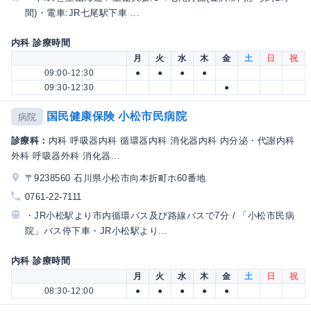
間)・電車:JR七尾駅下車 ...
内科 診療時間
月
火
水
木
金
土
日
祝
09:00-12:30
●
●
●
●
09:30-12:30
●
国民健康保険 小松市民病院
病院
診療科：
内科 呼吸器内科 循環器内科 消化器内科 内分泌・代謝内科
外科 呼吸器外科 消化器...
〒9238560 石川県小松市向本折町ホ60番地
0761-22-7111
・JR小松駅より市内循環バス及び路線バスで7分 / 「小松市民病
院」バス停下車・JR小松駅より...
内科 診療時間
月
火
水
木
金
土
日
祝
08:30-12:00
●
●
●
●
●