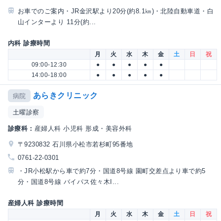
お車でのご案内・JR金沢駅より20分(約8.1㎞)・北陸自動車道・白
山インターより 11分(約...
内科 診療時間
月
火
水
木
金
土
日
祝
09:00-12:30
●
●
●
●
●
14:00-18:00
●
●
●
●
●
あらきクリニック
病院
土曜診察
診療科：
産婦人科 小児科 形成・美容外科
〒9230832 石川県小松市若杉町95番地
0761-22-0301
・JR小松駅から車で約7分・国道8号線 園町交差点より車で約5
分・国道8号線 バイパス佐々木I...
産婦人科 診療時間
月
火
水
木
金
土
日
祝