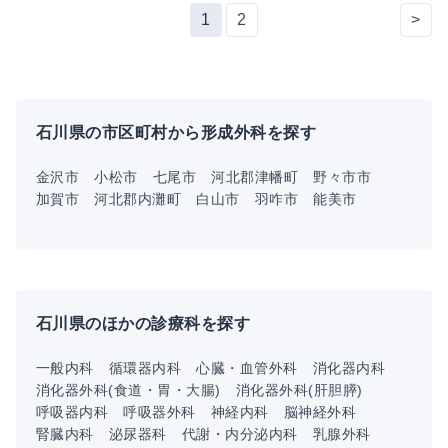
1
2
>
石川県の市区町村から形成外科を探す
金沢市
小松市
七尾市
河北郡津幡町
野々市市
加賀市
河北郡内灘町
白山市
羽咋市
能美市
石川県のほかの診療科を探す
一般内科
循環器内科
心臓・血管外科
消化器内科
消化器外科(食道・胃・大腸)
消化器外科(肝胆膵)
呼吸器内科
呼吸器外科
神経内科
脳神経外科
腎臓内科
泌尿器科
代謝・内分泌内科
乳腺外科