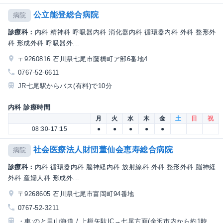
公立能登総合病院
病院
診療科：
内科 精神科 呼吸器内科 消化器内科 循環器内科 外科 整形外
科 形成外科 呼吸器外...
〒9260816 石川県七尾市藤橋町ア部6番地4
0767-52-6611
JR七尾駅からバス(有料)で10分
内科 診療時間
月
火
水
木
金
土
日
祝
08:30-17:15
●
●
●
●
●
社会医療法人財団董仙会恵寿総合病院
病院
診療科：
内科 循環器内科 脳神経内科 放射線科 外科 整形外科 脳神経
外科 産婦人科 形成外...
〒9268605 石川県七尾市富岡町94番地
0767-52-3211
・車:のと里山海道 / 上棚矢駄IC→七尾方面(金沢市内から約1時