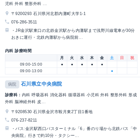
児科 外科 整形外科 ...
〒9200293 石川県河北郡内灘町大学1-1
076-286-3511
・JR金沢駅東口の北鉄金沢駅から内灘駅まで浅野川線電車が30分
おきに運行・北鉄内灘駅から病院前...
内科 診療時間
月
火
水
木
金
土
日
祝
09:00-15:00
●
●
●
●
●
09:00-13:00
●
石川県立中央病院
病院
診療科：
内科 呼吸器科 消化器科 循環器科 小児科 外科 整形外科 形成
外科 脳神経外科 皮...
〒9208530 石川県金沢市鞍月東2丁目1番地
076-237-8211
・バス:金沢駅西口バスターミナル「6」番のり場から北鉄バス「中
央病院」行きで約10分・タクシー...