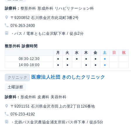
診療科：
整形外科 形成外科 リハビリテーション科
〒9200852 石川県金沢市此花町3番2号
076-263-2400
・バス / 電車ともに金沢駅下車 / 徒歩2分
整形外科 診療時間
月
火
水
木
金
土
日
祝
08:30-12:30
●
●
●
●
●
●
14:00-18:00
●
●
●
●
●
医療法人社団 きのしたクリニック
クリニック
土曜診察
診療科：
形成外科 皮膚科 美容外科
〒9201151 石川県金沢市田上の里2丁目126番地
076-233-4192
・北鉄バス金沢農協金浦支所前バス停下車 / 徒歩5分