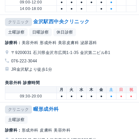
09:00-12:00
●
●
●
●
●
●
14:00-18:00
●
●
●
●
●
金沢駅西中央クリニック
クリニック
土曜診察
日曜診察
休日診察
診療科：
美容外科 形成外科 美容皮膚科 泌尿器科
〒9200031 石川県金沢市広岡1-1-35 金沢第二ビルB1
076-222-3044
JR金沢駅より徒歩1分
美容外科 診療時間
月
火
水
木
金
土
日
祝
09:30-20:00
●
●
●
●
●
●
●
●
畷形成外科
クリニック
土曜診察
診療科：
形成外科 皮膚科 美容外科