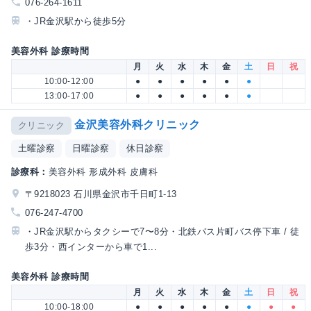
076-264-1611
・JR金沢駅から徒歩5分
美容外科 診療時間
月
火
水
木
金
土
日
祝
10:00-12:00
●
●
●
●
●
●
13:00-17:00
●
●
●
●
●
●
金沢美容外科クリニック
クリニック
土曜診察
日曜診察
休日診察
診療科：
美容外科 形成外科 皮膚科
〒9218023 石川県金沢市千日町1-13
076-247-4700
・JR金沢駅からタクシーで7〜8分・北鉄バス片町バス停下車 / 徒
歩3分・西インターから車で1...
美容外科 診療時間
月
火
水
木
金
土
日
祝
10:00-18:00
●
●
●
●
●
●
●
●