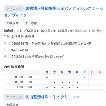
医療法人社団藤聖会金沢メディカルステーシ
クリニック
ョンヴィーク
土曜診察
休日診察
診療科：
内科 呼吸器外科 消化器内科 循環器内科 神経内科 外科 整形
外科 形成外科 美容外...
〒9200858 石川県金沢市木ノ新保町1-1金沢駅西口ビル4F
076-235-4114
・JR北陸本線金沢駅徒歩2分(駅のなか)
内科 診療時間
月
火
水
木
金
土
日
祝
09:30-13:00
●
●
09:30-13:30
●
●
●
●
14:30-18:00
●
●
●
●
●
北山整形外科・手のクリニック
クリニック
土曜診察