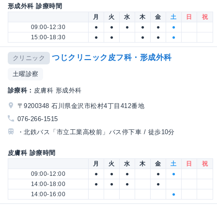
形成外科 診療時間
月
火
水
木
金
土
日
祝
09:00-12:30
●
●
●
●
●
●
15:00-18:30
●
●
●
●
●
つじクリニック皮フ科・形成外科
クリニック
土曜診察
診療科：
皮膚科 形成外科
〒9200348 石川県金沢市松村4丁目412番地
076-266-1515
・北鉄バス「市立工業高校前」バス停下車 / 徒歩10分
皮膚科 診療時間
月
火
水
木
金
土
日
祝
09:00-12:00
●
●
●
●
●
14:00-18:00
●
●
●
●
14:00-16:00
●