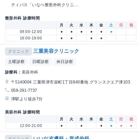
ティバス「いなべ整形外科クリニ...
整形外科 診療時間
月
火
水
木
金
土
日
祝
09:00-12:00
●
●
●
●
●
●
16:00-19:00
●
●
●
●
三重美容クリニック
クリニック
土曜診察
日曜診察
休日診察
診療科：
美容外科
〒5140004 三重県津市栄町1丁目840番地 グランスクエア津103
059-291-7737
津駅より徒歩7分
美容外科 診療時間
月
火
水
木
金
土
日
祝
12:00-21:00
●
●
●
●
●
●
いいだ皮膚科・形成外科
クリニック