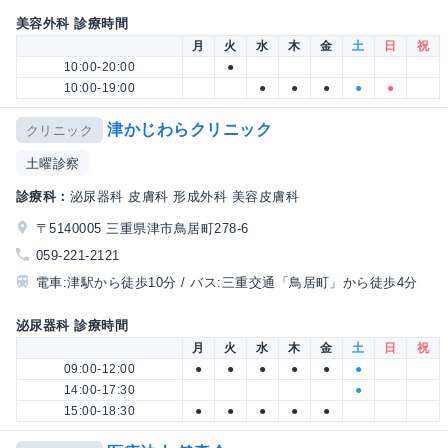
美容外科 診療時間
月
火
水
木
金
土
日
祝
10:00-20:00
●
10:00-19:00
●
●
●
●
●
津かじわらクリニック
クリニック
土曜診察
診療科：
泌尿器科 皮膚科 形成外科 美容皮膚科
〒5140005 三重県津市鳥居町278-6
059-221-2121
電車:津駅から徒歩10分 / バス:三重交通「鳥居町」から徒歩4分
泌尿器科 診療時間
月
火
水
木
金
土
日
祝
09:00-12:00
●
●
●
●
●
●
14:00-17:30
●
15:00-18:30
●
●
●
●
●