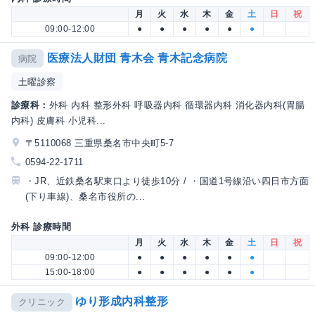
月
火
水
木
金
土
日
祝
09:00-12:00
●
●
●
●
●
●
医療法人財団 青木会 青木記念病院
病院
土曜診察
診療科：
外科 内科 整形外科 呼吸器内科 循環器内科 消化器内科(胃腸
内科) 皮膚科 小児科...
〒5110068 三重県桑名市中央町5-7
0594-22-1711
・JR、近鉄桑名駅東口より徒歩10分 / ・国道1号線沿い四日市方面
(下り車線)、桑名市役所の...
外科 診療時間
月
火
水
木
金
土
日
祝
09:00-12:00
●
●
●
●
●
●
15:00-18:00
●
●
●
●
●
●
ゆり形成内科整形
クリニック