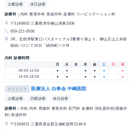
土曜診察
休日診察
診療科：
内科 整形外科 形成外科 皮膚科 リハビリテーション科
〒5140803 三重県津市柳山津興3306
059-221-0500
JR、近鉄津駅東口バスターミナル2番乗り場より、柳山又は上弁財
経由バスにて10分「綿内町バス停...
内科 診療時間
月
火
水
木
金
土
日
祝
09:00-12:00
●
●
●
●
●
●
15:00-18:00
●
●
●
●
●
●
医療法人 白奉会 中嶋医院
クリニック
土曜診察
日曜診察
休日診察
診療科：
外科 内科 胃腸科 整形外科 肛門科 皮膚科 消化器外科(胃腸外
科) 形成外科
〒5190431 三重県度会郡玉城町蚊野2148-8