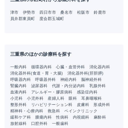
津市
伊勢市
四日市市
桑名市
松阪市
鈴鹿市
員弁郡東員町
度会郡玉城町
三重県のほかの診療科を探す
一般内科
循環器内科
心臓・血管外科
消化器内科
消化器外科(食道・胃・大腸)
消化器外科(肝胆膵)
呼吸器内科
呼吸器外科
神経内科
脳神経外科
腎臓内科
泌尿器科
代謝・内分泌内科
乳腺外科
血液内科
アレルギー・膠原病科
感染症内科
小児科
小児外科
産婦人科
眼科
耳鼻咽喉科
整形外科
リハビリテーション科
皮膚科
形成外科
精神科・心療内科
救急科
ペインクリニック
緩和ケア科
腫瘍内科
性病科
内視鏡科
麻酔科
放射線科
口腔外科
一般歯科