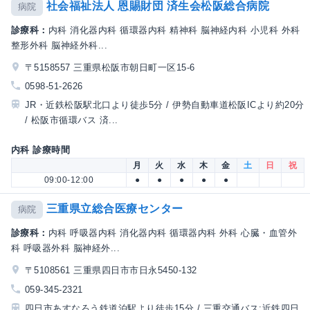
社会福祉法人 恩賜財団 済生会松阪総合病院
病院
診療科：
内科 消化器内科 循環器内科 精神科 脳神経内科 小児科 外科
整形外科 脳神経外科...
〒5158557 三重県松阪市朝日町一区15-6
0598-51-2626
JR・近鉄松阪駅北口より徒歩5分 / 伊勢自動車道松阪ICより約20分
/ 松阪市循環バス 済...
内科 診療時間
月
火
水
木
金
土
日
祝
09:00-12:00
●
●
●
●
●
三重県立総合医療センター
病院
診療科：
内科 呼吸器内科 消化器内科 循環器内科 外科 心臓・血管外
科 呼吸器外科 脳神経外...
〒5108561 三重県四日市市日永5450-132
059-345-2321
四日市あすなろう鉄道泊駅より徒歩15分 / 三重交通バス:近鉄四日