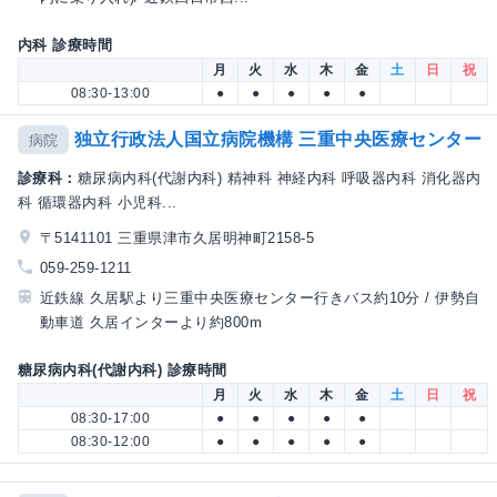
内科 診療時間
月
火
水
木
金
土
日
祝
08:30-13:00
●
●
●
●
●
独立行政法人国立病院機構 三重中央医療センター
病院
診療科：
糖尿病内科(代謝内科) 精神科 神経内科 呼吸器内科 消化器内
科 循環器内科 小児科...
〒5141101 三重県津市久居明神町2158-5
059-259-1211
近鉄線 久居駅より三重中央医療センター行きバス約10分 / 伊勢自
動車道 久居インターより約800m
糖尿病内科(代謝内科) 診療時間
月
火
水
木
金
土
日
祝
08:30-17:00
●
●
●
●
●
08:30-12:00
●
●
●
●
●