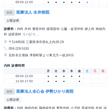
09:00-12:00
●
●
●
●
●
●
医療法人 永井病院
病院
土曜診察
診療科：
内科 外科 整形外科 循環器科 心臓・血管外科 婦人科 神経内
科 泌尿器科 リハビリ...
〒5148508 三重県津市西丸之内29-29
059-228-5181
近鉄名古屋線 津新町駅より東北方へ徒歩6分
内科 診療時間
月
火
水
木
金
土
日
祝
09:00-12:00
●
●
●
●
●
13:30-17:00
●
●
●
●
医療法人全心会 伊勢ひかり病院
病院
土曜診察
診療科：
内科 神経内科 脳神経外科 整形外科 小児科 形成外科 外科 泌