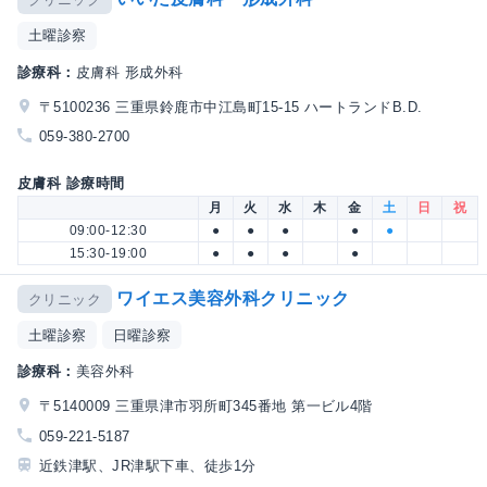
土曜診察
診療科：
皮膚科 形成外科
〒5100236 三重県鈴鹿市中江島町15-15 ハートランドB.D.
059-380-2700
皮膚科 診療時間
月
火
水
木
金
土
日
祝
09:00-12:30
●
●
●
●
●
15:30-19:00
●
●
●
●
ワイエス美容外科クリニック
クリニック
土曜診察
日曜診察
診療科：
美容外科
〒5140009 三重県津市羽所町345番地 第一ビル4階
059-221-5187
近鉄津駅、JR津駅下車、徒歩1分