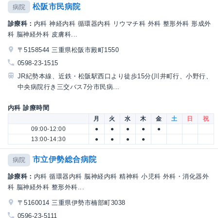
松阪市民病院
病院
診療科：
内科 神経内科 循環器内科 リウマチ科 外科 整形外科 形成外
科 脳神経外科 皮膚科...
〒5158544 三重県松阪市殿町1550
0598-23-1515
JR紀勢本線、近鉄・松阪駅西口より徒歩15分(川井町行、小野行、
中央病院行き三交バス7分市民病...
内科 診療時間
月
火
水
木
金
土
日
祝
09:00-12:00
●
●
●
●
●
13:00-14:30
●
●
●
●
市立伊勢総合病院
病院
診療科：
内科 循環器内科 脳神経内科 精神科 小児科 外科・消化器外
科 脳神経外科 整形外科...
〒5160014 三重県伊勢市楠部町3038
0596-23-5111