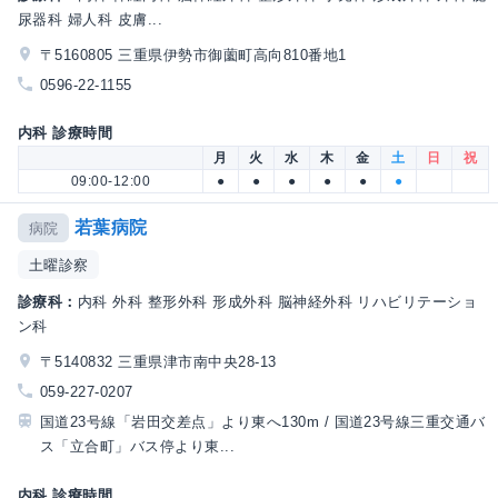
尿器科 婦人科 皮膚...
〒5160805 三重県伊勢市御薗町高向810番地1
0596-22-1155
内科 診療時間
月
火
水
木
金
土
日
祝
09:00-12:00
●
●
●
●
●
●
若葉病院
病院
土曜診察
診療科：
内科 外科 整形外科 形成外科 脳神経外科 リハビリテーショ
ン科
〒5140832 三重県津市南中央28-13
059-227-0207
国道23号線「岩田交差点」より東へ130m / 国道23号線三重交通バ
ス「立合町」バス停より東...
内科 診療時間