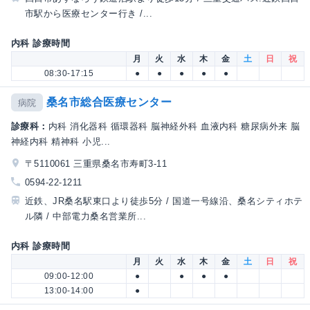
市駅から医療センター行き /...
内科 診療時間
月
火
水
木
金
土
日
祝
08:30-17:15
●
●
●
●
●
桑名市総合医療センター
病院
診療科：
内科 消化器科 循環器科 脳神経外科 血液内科 糖尿病外来 脳
神経内科 精神科 小児...
〒5110061 三重県桑名市寿町3-11
0594-22-1211
近鉄、JR桑名駅東口より徒歩5分 / 国道一号線沿、桑名シティホテ
ル隣 / 中部電力桑名営業所...
内科 診療時間
月
火
水
木
金
土
日
祝
09:00-12:00
●
●
●
●
13:00-14:00
●