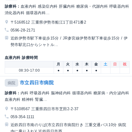
診療科：
血液内科 感染症内科 肝臓内科 糖尿病・代謝内科 呼吸器内科
消化器内科 循環器内科...
〒5168512 三重県伊勢市船江1丁目471番2
0596-28-2171
近鉄伊勢市駅下車徒歩15分 / JR参宮線伊勢市駅下車徒歩15分 / 伊
勢市駅北口からシャトル...
血液内科 診療時間
月
火
水
木
金
土
日
祝
08:30-17:00
●
●
●
●
●
市立四日市病院
病院
診療科：
内科 呼吸器内科 脳神経内科 循環器内科 糖尿病・内分泌内科
血液内科 精神科 腎臓...
〒5108567 三重県四日市市芝田2-2-37
059-354-1111
近鉄四日市南のりば(市立四日市病院行き 三重交通バス10分 病院
内に乗り入れ)/ 近鉄四日市西...