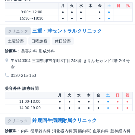
月
火
水
木
金
土
日
祝
9:00〜12:00
●
●
●
●
●
15:30〜18:30
●
●
●
●
●
三重・津セントラルクリニック
クリニック
土曜診察
日曜診察
休日診察
診療科：
美容外科 形成外科
〒5140004 三重県津市栄町3丁目248番 きりんセカンド2階 201号
室
0120-215-153
美容外科 診療時間
月
火
水
木
金
土
日
祝
11:00-13:00
●
●
●
●
●
●
●
●
14:00-19:00
●
●
●
●
●
●
●
●
鈴鹿回生病院附属クリニック
クリニック
診療科：
内科 循環器内科 消化器内科(胃腸内科) 血液内科 脳神経内科