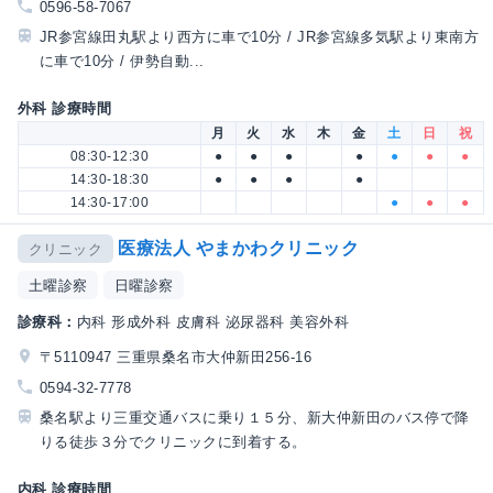
0596-58-7067
JR参宮線田丸駅より西方に車で10分 / JR参宮線多気駅より東南方
に車で10分 / 伊勢自動...
外科 診療時間
月
火
水
木
金
土
日
祝
08:30-12:30
●
●
●
●
●
●
●
14:30-18:30
●
●
●
●
14:30-17:00
●
●
●
医療法人 やまかわクリニック
クリニック
土曜診察
日曜診察
診療科：
内科 形成外科 皮膚科 泌尿器科 美容外科
〒5110947 三重県桑名市大仲新田256-16
0594-32-7778
桑名駅より三重交通バスに乗り１５分、新大仲新田のバス停で降
りる徒歩３分でクリニックに到着する。
内科 診療時間