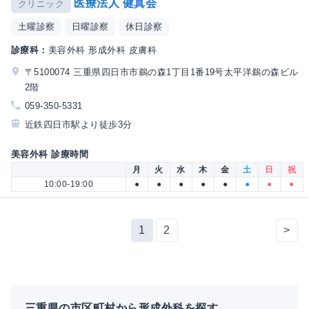
医療法人 健真会
クリニック
土曜診察
日曜診察
休日診察
診療科：
美容外科 形成外科 皮膚科
〒5100074 三重県四日市市鵜の森1丁目1番19号太平洋鵜の森ビル
2階
059-350-5331
近鉄四日市駅より徒歩3分
美容外科 診療時間
月
火
水
木
金
土
日
祝
10:00-19:00
●
●
●
●
●
●
●
●
1
2
>
三重県の市区町村から形成外科を探す