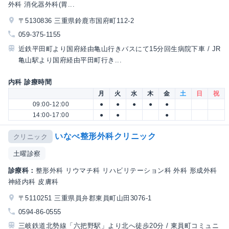
外科 消化器外科(胃...
〒5130836 三重県鈴鹿市国府町112-2
059-375-1155
近鉄平田町より国府経由亀山行きバスにて15分回生病院下車 / JR
亀山駅より国府経由平田町行き...
内科 診療時間
月
火
水
木
金
土
日
祝
09:00-12:00
●
●
●
●
●
14:00-17:00
●
●
●
いなべ整形外科クリニック
クリニック
土曜診察
診療科：
整形外科 リウマチ科 リハビリテーション科 外科 形成外科
神経内科 皮膚科
〒5110251 三重県員弁郡東員町山田3076-1
0594-86-0555
三岐鉄道北勢線「六把野駅」より北へ徒歩20分 / 東員町コミュニ