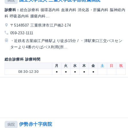
病院
診療科：
総合診療科 循環器内科 血液内科 消化器・肝臓内科 脳神経内
科 呼吸器内科 腫瘍内科...
〒5148507 三重県津市江戸橋2-174
059-232-1111
・近鉄名古屋線江戸橋駅より徒歩15分 / ・津駅東口三交バスセン
ターより4番のりばバス利用(所...
総合診療科 診療時間
月
火
水
木
金
土
日
祝
08:30-12:30
●
●
●
●
●
伊勢赤十字病院
病院