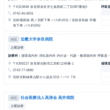
〒6310846 奈良県奈良市七条西町二丁目897番地5
呼吸
0742-46-6001
近鉄橿原線 西ノ京駅下車 バス約10分 / 近鉄奈良線 学園
前下車 バス約30分
近畿大学奈良病院
病院
土曜診察
診療科：
循環器内科 消化器内科 内分泌・代謝・糖尿病内科 呼吸器・
〒6300227 奈良県生駒市乙田町1248番-1
循環
0743-77-0880
近鉄生駒線東山駅から徒歩10分 / バス 7分
社会医療法人高清会 高井病院
病院
土曜診察