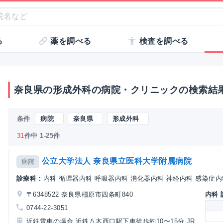
る
薬を調べる
検査を調べる
奈良県の形成外科の病院・クリニックの検索結
条件
病院
奈良県
形成外科
31
件中 1-25件
公立大学法人 奈良県立医科大学附属病院
病院
診療科：
内科 循環器内科 呼吸器内科 消化器内科 神経内科 感染症内科 
〒6348522 奈良県橿原市四条町840
内科
0744-22-3051
近鉄電車の場合 近鉄八木西口駅下車徒歩約10〜15分 JR