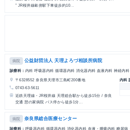
” JR桜井線畝傍駅下車徒歩約10...
公益財団法人 天理よろづ相談所病院
病院
診療科：
内科 呼吸器内科 循環器内科 消化器内科 血液内科 神経内科 内
〒6328552 奈良県天理市三島町200番地
内科
0743-63-5611
近鉄天理線・JR桜井線 天理総合駅から徒歩15分 / 奈良
交通 憩の家病院 バス停から徒歩1分...
奈良県総合医療センター
病院
診療科：
呼吸器内科 循環器内科 消化器内科 血液・腫瘍内科 糖尿病・