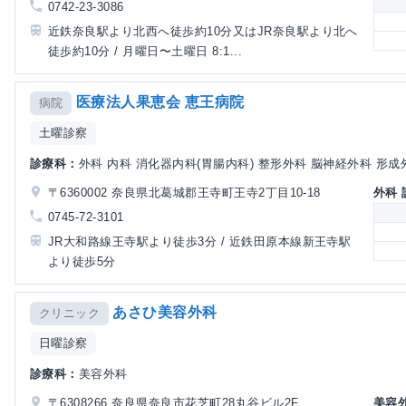
0742-23-3086
近鉄奈良駅より北西へ徒歩約10分又はJR奈良駅より北へ
徒歩約10分 / 月曜日〜土曜日 8:1...
医療法人果恵会 恵王病院
病院
土曜診察
診療科：
外科 内科 消化器内科(胃腸内科) 整形外科 脳神経外科 形
〒6360002 奈良県北葛城郡王寺町王寺2丁目10-18
外科
0745-72-3101
JR大和路線王寺駅より徒歩3分 / 近鉄田原本線新王寺駅
より徒歩5分
あさひ美容外科
クリニック
日曜診察
診療科：
美容外科
〒6308266 奈良県奈良市花芝町28丸谷ビル2F
美容