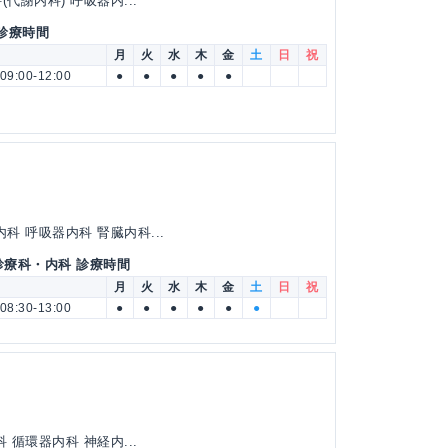
代謝内科) 呼吸器内...
 診療時間
月
火
水
木
金
土
日
祝
09:00-12:00
●
●
●
●
●
科 呼吸器内科 腎臓内科...
診療科・内科 診療時間
月
火
水
木
金
土
日
祝
08:30-13:00
●
●
●
●
●
●
 循環器内科 神経内...