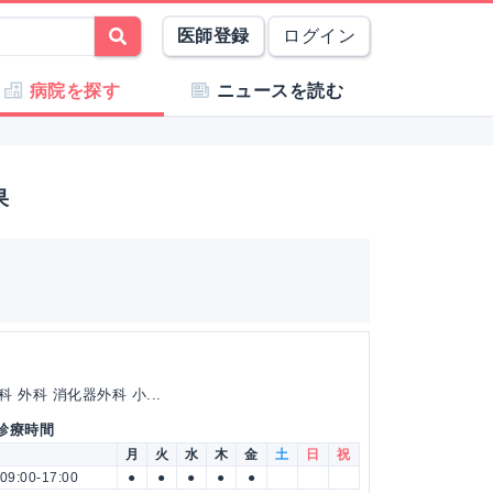
医師登録
ログイン
病院を探す
ニュースを読む
果
外科 消化器外科 小...
 診療時間
月
火
水
木
金
土
日
祝
09:00-17:00
●
●
●
●
●