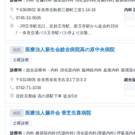
診療科：
内科 腎臓内科 循環器内科 消化器内科(胃腸内科) 糖尿病内科(
〒6360802 奈良県生駒郡三郷町三室1-14-16
内科
0745-32-0505
・JR王寺駅北口、近鉄王寺駅、新王寺駅から徒歩約15分
/ ・奈良交通バス王寺駅バス停より法隆...
医療法人新生会総合病院高の原中央病院
病院
土曜診察
診療科：
総合診療科・内科 消化器内科 脳神経内科 血液内科 循環器内
〒6310805 奈良県奈良市右京1丁目3-3
総合
0742-71-1030
近鉄京都線 高の原駅下車 徒歩5分
医療法人藤井会 香芝生喜病院
病院
土曜診察
診療科：
内科 糖尿病内科(代謝内科) 消化器内科(胃腸内科) 呼吸器内科