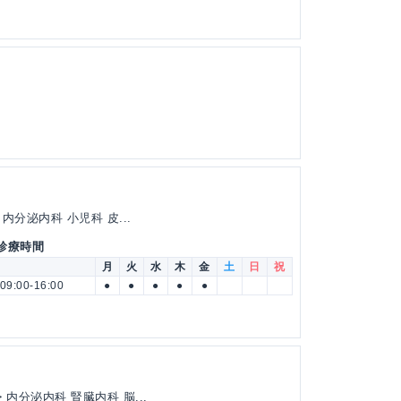
分泌内科 小児科 皮...
 診療時間
月
火
水
木
金
土
日
祝
09:00-16:00
●
●
●
●
●
内分泌内科 腎臓内科 脳...