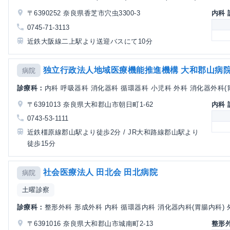
〒6390252 奈良県香芝市穴虫3300-3
内科
0745-71-3113
近鉄大阪線二上駅より送迎バスにて10分
独立行政法人地域医療機能推進機構 大和郡山病
病院
診療科：
内科 呼吸器科 消化器科 循環器科 小児科 外科 消化器外科(胃腸
〒6391013 奈良県大和郡山市朝日町1-62
内科
0743-53-1111
近鉄橿原線郡山駅より徒歩2分 / JR大和路線郡山駅より
徒歩15分
社会医療法人 田北会 田北病院
病院
土曜診察
診療科：
整形外科 形成外科 内科 循環器内科 消化器内科(胃腸内科) 外
〒6391016 奈良県大和郡山市城南町2-13
整形