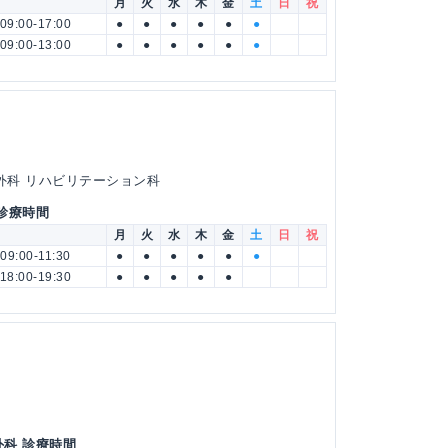
月
火
水
木
金
土
日
祝
09:00-17:00
●
●
●
●
●
●
09:00-13:00
●
●
●
●
●
●
成外科 リハビリテーション科
 診療時間
月
火
水
木
金
土
日
祝
09:00-11:30
●
●
●
●
●
●
18:00-19:30
●
●
●
●
●
外科 診療時間