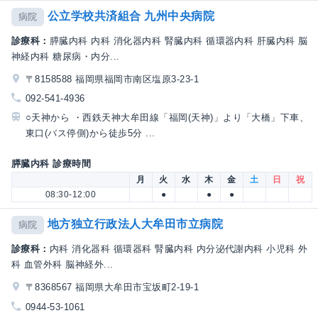
公立学校共済組合 九州中央病院
病院
診療科：
膵臓内科 内科 消化器内科 腎臓内科 循環器内科 肝臓内科 脳
神経内科 糖尿病・内分...
〒8158588 福岡県福岡市南区塩原3-23-1
092-541-4936
○天神から ・西鉄天神大牟田線「福岡(天神)」より「大橋」下車、
東口(バス停側)から徒歩5分 ...
膵臓内科 診療時間
月
火
水
木
金
土
日
祝
08:30-12:00
●
●
●
地方独立行政法人大牟田市立病院
病院
診療科：
内科 消化器科 循環器科 腎臓内科 内分泌代謝内科 小児科 外
科 血管外科 脳神経外...
〒8368567 福岡県大牟田市宝坂町2-19-1
0944-53-1061