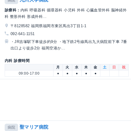
病院
診療科：
内科 呼吸器科 循環器科 小児科 外科 心臓血管外科 脳神経外
科 整形外科 形成外科...
〒8128582 福岡県福岡市東区馬出3丁目1-1
092-641-1151
・JR吉塚駅下車徒歩約9分 ・地下鉄2号線馬出九大病院前下車 7番
出口より徒歩2分 福岡空港か...
内科 診療時間
月
火
水
木
金
土
日
祝
09:00-17:00
●
●
●
●
●
聖マリア病院
病院