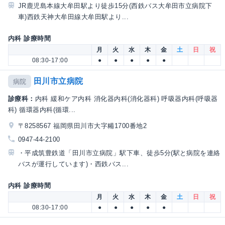
JR鹿児島本線大牟田駅より徒歩15分(西鉄バス大牟田市立病院下
車)西鉄天神大牟田線大牟田駅より...
内科 診療時間
月
火
水
木
金
土
日
祝
08:30-17:00
●
●
●
●
●
田川市立病院
病院
診療科：
内科 緩和ケア内科 消化器内科(消化器科) 呼吸器内科(呼吸器
科) 循環器内科(循環...
〒8258567 福岡県田川市大字糒1700番地2
0947-44-2100
・平成筑豊鉄道「田川市立病院」駅下車、徒歩5分(駅と病院を連絡
バスが運行しています)・西鉄バス...
内科 診療時間
月
火
水
木
金
土
日
祝
08:30-17:00
●
●
●
●
●