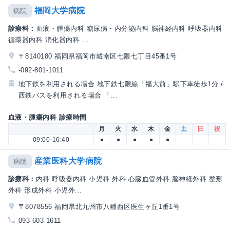
福岡大学病院
病院
診療科：
血液・腫瘍内科 糖尿病・内分泌内科 脳神経内科 呼吸器内科
循環器内科 消化器内科 ...
〒8140180 福岡県福岡市城南区七隈七丁目45番1号
-092-801-1011
地下鉄を利用される場合 地下鉄七隈線「福大前」駅下車徒歩1分 /
西鉄バスを利用される場合 「...
血液・腫瘍内科 診療時間
月
火
水
木
金
土
日
祝
09:00-16:40
●
●
●
●
●
産業医科大学病院
病院
診療科：
内科 呼吸器内科 小児科 外科 心臓血管外科 脳神経外科 整形
外科 形成外科 小児外...
〒8078556 福岡県北九州市八幡西区医生ヶ丘1番1号
093-603-1611