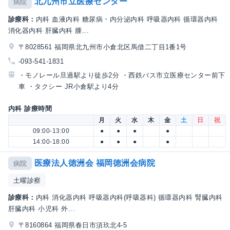
北九州市立医療センター
病院
診療科：
内科 血液内科 糖尿病・内分泌内科 呼吸器内科 循環器内科
消化器内科 肝臓内科 腫...
〒8028561 福岡県北九州市小倉北区馬借二丁目1番1号
-093-541-1831
・モノレール旦過駅より徒歩2分 ・西鉄バス市立医療センター前下
車 ・タクシー JR小倉駅より4分
内科 診療時間
月
火
水
木
金
土
日
祝
09:00-13:00
●
●
●
●
14:00-18:00
●
●
●
●
医療法人徳洲会 福岡徳洲会病院
病院
土曜診察
診療科：
内科 消化器内科 呼吸器内科(呼吸器科) 循環器内科 腎臓内科
肝臓内科 小児科 外...
〒8160864 福岡県春日市須玖北4-5