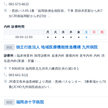
092-573-6622
・西鉄バス45-1番「福岡徳洲会病院前」下車 西鉄井尻駅から約7
分/JR南福岡駅から約23分 ...
内科 診療時間
月
火
水
木
金
土
日
祝
09:00-12:00
●
●
●
●
●
●
独立行政法人 地域医療機能推進機構 九州病院
病院
診療科：
臨床検査科 病理診断科 血液内科 腫瘍内科 老年内科 内科 消
化器内科(胃腸・肝臓・...
〒8060034 福岡県北九州市八幡西区岸の浦1-8-1
093-641-5111
JR鹿児島本線黒崎駅より西鉄・黒崎バスセンター、3番乗場から76
番(JCHO九州病院経由)のバ...
福岡赤十字病院
病院