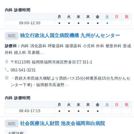
内科 診療時間
月
火
水
木
金
土
日
祝
09:00-12:30
●
●
●
●
●
●
独立行政法人国立病院機構 九州がんセンター
病院
診療科：
内科 消化器科 呼吸器科 循環器科 小児科 外科 整形外科 形成
外科 婦人科 耳鼻咽...
〒8111395 福岡県福岡市南区野多目3丁目1-1
092-541-3231
・西鉄大牟田線大橋駅より西鉄バス15分(48番系統15分九州がんセ
ンター下車)・福岡都市高速野...
内科 診療時間
月
火
水
木
金
土
日
祝
08:40-17:15
●
●
●
●
●
社会医療法人財団 池友会福岡和白病院
病院
土曜診察