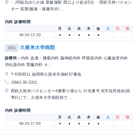
・JR福北ゆたか線 新飯塚駅 西口より徒歩5分 ・西鉄天神バスセン
ター 筑豊(飯塚・後藤寺)行...
内科 診療時間
月
火
水
木
金
土
日
祝
08:30-12:30
●
●
●
●
●
久留米大学病院
病院
診療科：
内科 血液・腫瘍内科 脳神経内科 呼吸器内科 心臓血管内科
消化器内科 腎臓内科 そ...
〒8300011 福岡県久留米市旭町67番地
-0942-35-3311
西鉄久留米バスセンター4番乗り場から 行先番号 8(市役所経由)高
専行にて、久留米大学病院前で...
内科 診療時間
月
火
水
木
金
土
日
祝
08:30-17:00
●
●
●
●
●