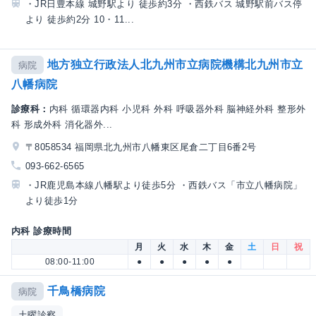
・JR日豊本線 城野駅より 徒歩約3分 ・西鉄バス 城野駅前バス停
より 徒歩約2分 10・11...
地方独立行政法人北九州市立病院機構北九州市立
病院
八幡病院
診療科：
内科 循環器内科 小児科 外科 呼吸器外科 脳神経外科 整形外
科 形成外科 消化器外...
〒8058534 福岡県北九州市八幡東区尾倉二丁目6番2号
093-662-6565
・JR鹿児島本線八幡駅より徒歩5分 ・西鉄バス「市立八幡病院」
より徒歩1分
内科 診療時間
月
火
水
木
金
土
日
祝
08:00-11:00
●
●
●
●
●
千鳥橋病院
病院
土曜診察