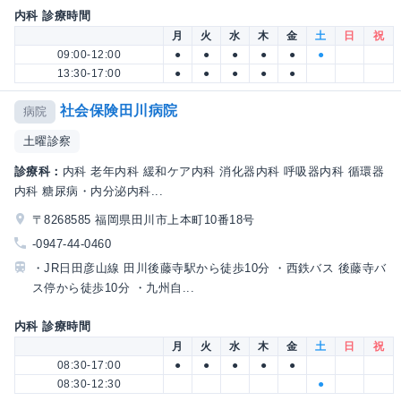
内科 診療時間
月
火
水
木
金
土
日
祝
09:00-12:00
●
●
●
●
●
●
13:30-17:00
●
●
●
●
●
社会保険田川病院
病院
土曜診察
診療科：
内科 老年内科 緩和ケア内科 消化器内科 呼吸器内科 循環器
内科 糖尿病・内分泌内科...
〒8268585 福岡県田川市上本町10番18号
-0947-44-0460
・JR日田彦山線 田川後藤寺駅から徒歩10分 ・西鉄バス 後藤寺バ
ス停から徒歩10分 ・九州自...
内科 診療時間
月
火
水
木
金
土
日
祝
08:30-17:00
●
●
●
●
●
08:30-12:30
●