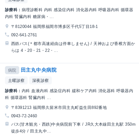
診療科：
病理診断科 内科 感染症内科 消化器内科 呼吸器内科 循環器
内科 腎臓内科 糖尿病・...
〒8120044 福岡県福岡市博多区千代5丁目18-1
092-641-2761
西鉄バス(＊都市高速経由は停車しません) / 天神および香椎方面か
らは 4・20・21・22・...
田主丸中央病院
病院
土曜診察
深夜診察
診療科：
内科 血液内科 感染症内科 緩和ケア内科 消化器科 呼吸器内
科 循環器科 腎臓内科 ...
〒8391213 福岡県久留米市田主丸町益生田892番地
0943-72-2460
バス(甘木観光・西鉄)中央病院前下車 / JR久大本線田主丸駅 350m
徒歩4分 / 田主丸中...