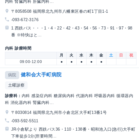
内科 腎臓内科 肝臓内科...
〒8058508 福岡県北九州市八幡東区春の町1丁目1-1
-093-672-3176
1.西鉄バス・・・1・4・22・42・43・54・56・73・91・97・98
番 ※特快はと...
内科 診療時間
月
火
水
木
金
土
日
祝
09:00-12:00
●
●
●
●
●
健和会大手町病院
病院
土曜診察
診療科：
内科 感染症内科 糖尿病内科 代謝内科 呼吸器内科 循環器内
科 消化器内科 腎臓内科...
〒8030814 福岡県北九州市小倉北区大手町13番1号
-093-592-5511
JR小倉駅より 西鉄バス36・110・138番・昭和池入口(急行)大手町
下車徒歩1分(所要時間...