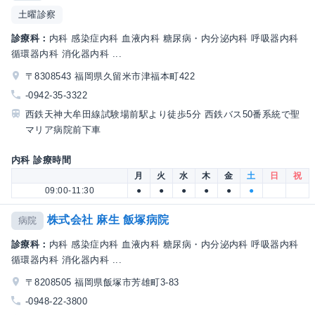
土曜診察
診療科：
内科 感染症内科 血液内科 糖尿病・内分泌内科 呼吸器内科
循環器内科 消化器内科 ...
〒8308543 福岡県久留米市津福本町422
-0942-35-3322
西鉄天神大牟田線試験場前駅より徒歩5分 西鉄バス50番系統で聖
マリア病院前下車
内科 診療時間
月
火
水
木
金
土
日
祝
09:00-11:30
●
●
●
●
●
●
株式会社 麻生 飯塚病院
病院
診療科：
内科 感染症内科 血液内科 糖尿病・内分泌内科 呼吸器内科
循環器内科 消化器内科 ...
〒8208505 福岡県飯塚市芳雄町3-83
-0948-22-3800