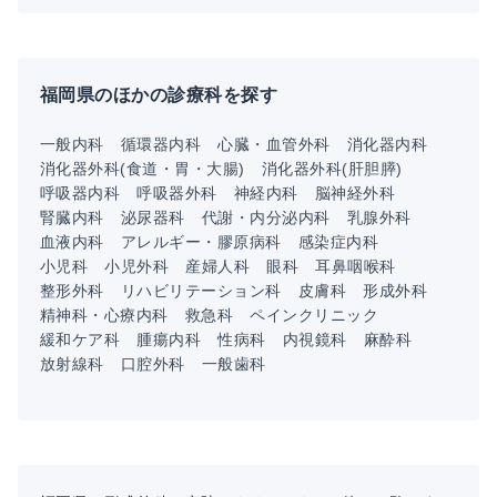
福岡県のほかの診療科を探す
一般内科
循環器内科
心臓・血管外科
消化器内科
消化器外科(食道・胃・大腸)
消化器外科(肝胆膵)
呼吸器内科
呼吸器外科
神経内科
脳神経外科
腎臓内科
泌尿器科
代謝・内分泌内科
乳腺外科
血液内科
アレルギー・膠原病科
感染症内科
小児科
小児外科
産婦人科
眼科
耳鼻咽喉科
整形外科
リハビリテーション科
皮膚科
形成外科
精神科・心療内科
救急科
ペインクリニック
緩和ケア科
腫瘍内科
性病科
内視鏡科
麻酔科
放射線科
口腔外科
一般歯科