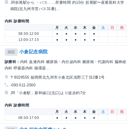
JR折尾駅から ・バス……所要時間 約10分 折尾駅〜産業医科大学
病院(北九州市営バス31番)...
内科 診療時間
月
火
水
木
金
土
日
祝
08:30-12:00
●
●
●
●
●
13:00-17:15
●
●
●
●
●
小倉記念病院
病院
診療科：
内科 血液内科 糖尿病・内分泌内科 糖尿病・代謝内科 脳神経
内科 呼吸器内科 循環器...
〒8028555 福岡県北九州市小倉北区浅野三丁目2番1号
-093-511-2000
JR「小倉駅」新幹線口(北口)より徒歩約7分
内科 診療時間
月
火
水
木
金
土
日
祝
08:30-17:00
●
●
●
●
●