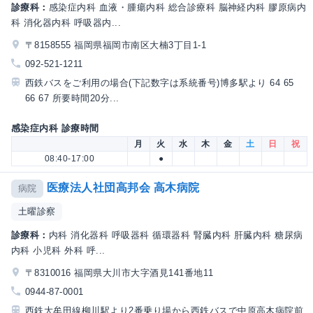
診療科：
感染症内科 血液・腫瘍内科 総合診療科 脳神経内科 膠原病内
科 消化器内科 呼吸器内...
〒8158555 福岡県福岡市南区大楠3丁目1-1
092-521-1211
西鉄バスをご利用の場合(下記数字は系統番号)博多駅より 64 65
66 67 所要時間20分...
感染症内科 診療時間
月
火
水
木
金
土
日
祝
08:40-17:00
●
医療法人社団高邦会 高木病院
病院
土曜診察
診療科：
内科 消化器科 呼吸器科 循環器科 腎臓内科 肝臓内科 糖尿病
内科 小児科 外科 呼...
〒8310016 福岡県大川市大字酒見141番地11
0944-87-0001
西鉄大牟田線柳川駅より2番乗り場から西鉄バスで中原高木病院前