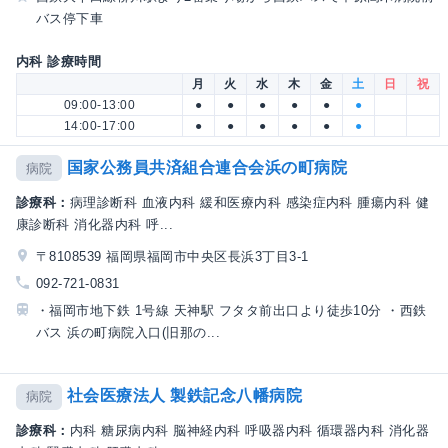
バス停下車
内科 診療時間
月
火
水
木
金
土
日
祝
09:00-13:00
●
●
●
●
●
●
14:00-17:00
●
●
●
●
●
●
国家公務員共済組合連合会浜の町病院
病院
診療科：
病理診断科 血液内科 緩和医療内科 感染症内科 腫瘍内科 健
康診断科 消化器内科 呼...
〒8108539 福岡県福岡市中央区長浜3丁目3-1
092-721-0831
・福岡市地下鉄 1号線 天神駅 フタタ前出口より徒歩10分 ・西鉄
バス 浜の町病院入口(旧那の...
社会医療法人 製鉄記念八幡病院
病院
診療科：
内科 糖尿病内科 脳神経内科 呼吸器内科 循環器内科 消化器