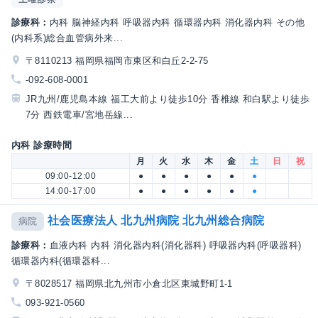
診療科：
内科 脳神経内科 呼吸器内科 循環器内科 消化器内科 その他
(内科系)総合血管病外来...
〒8110213 福岡県福岡市東区和白丘2-2-75
-092-608-0001
JR九州/鹿児島本線 福工大前より徒歩10分 香椎線 和白駅より徒歩
7分 西鉄電車/宮地岳線...
内科 診療時間
月
火
水
木
金
土
日
祝
09:00-12:00
●
●
●
●
●
●
14:00-17:00
●
●
●
●
●
●
社会医療法人 北九州病院 北九州総合病院
病院
診療科：
血液内科 内科 消化器内科(消化器科) 呼吸器内科(呼吸器科)
循環器内科(循環器科...
〒8028517 福岡県北九州市小倉北区東城野町1-1
093-921-0560