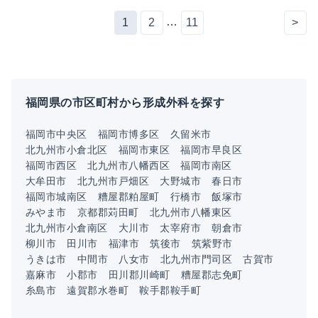
…
1
2
11
>
福岡県の市区町村から形成外科を探す
福岡市中央区
福岡市博多区
久留米市
北九州市小倉北区
福岡市東区
福岡市早良区
福岡市西区
北九州市八幡西区
福岡市南区
大牟田市
北九州市戸畑区
大野城市
春日市
福岡市城南区
糟屋郡粕屋町
行橋市
飯塚市
みやま市
京都郡苅田町
北九州市八幡東区
北九州市小倉南区
大川市
太宰府市
朝倉市
柳川市
田川市
福津市
筑後市
筑紫野市
うきは市
中間市
八女市
北九州市門司区
古賀市
嘉麻市
小郡市
田川郡川崎町
糟屋郡志免町
糸島市
遠賀郡水巻町
鞍手郡鞍手町