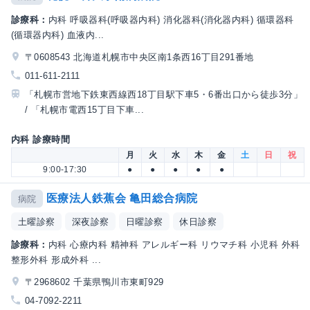
診療科：
内科 呼吸器科(呼吸器内科) 消化器科(消化器内科) 循環器科
(循環器内科) 血液内...
〒0608543 北海道札幌市中央区南1条西16丁目291番地
011-611-2111
「札幌市営地下鉄東西線西18丁目駅下車5・6番出口から徒歩3分」
/ 「札幌市電西15丁目下車...
内科 診療時間
月
火
水
木
金
土
日
祝
9:00-17:30
●
●
●
●
●
医療法人鉄蕉会 亀田総合病院
病院
土曜診察
深夜診察
日曜診察
休日診察
診療科：
内科 心療内科 精神科 アレルギー科 リウマチ科 小児科 外科
整形外科 形成外科 ...
〒2968602 千葉県鴨川市東町929
04-7092-2211