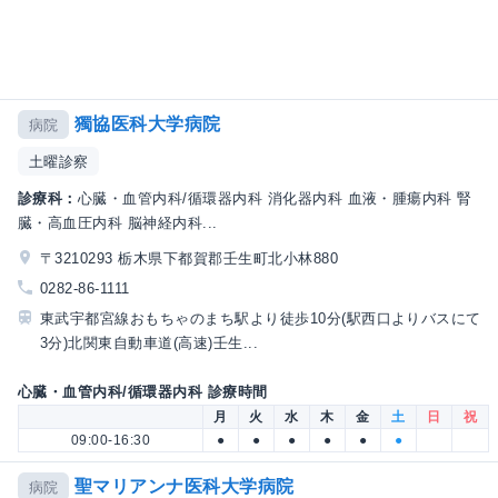
獨協医科大学病院
病院
土曜診察
診療科：
心臓・血管内科/循環器内科 消化器内科 血液・腫瘍内科 腎
臓・高血圧内科 脳神経内科...
〒3210293 栃木県下都賀郡壬生町北小林880
0282-86-1111
東武宇都宮線おもちゃのまち駅より徒歩10分(駅西口よりバスにて
3分)北関東自動車道(高速)壬生...
心臓・血管内科/循環器内科 診療時間
月
火
水
木
金
土
日
祝
09:00-16:30
●
●
●
●
●
●
聖マリアンナ医科大学病院
病院