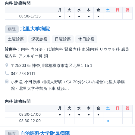
内科 診療時間
月
火
水
木
金
土
日
祝
08:30-17:15
●
●
●
●
●
北里大学病院
病院
土曜診察
深夜診察
日曜診察
休日診察
診療科：
内科 内分泌・代謝内科 腎臓内科 血液内科 リウマチ科 感染
症内科 アレルギー科 消...
〒2520375 神奈川県相模原市南区北里1-15-1
042-778-8111
小田急 小田原線 相模大野駅 バス 20分(バスの場合)北里大学病
院・北里大学停留所下車 徒歩...
内科 診療時間
月
火
水
木
金
土
日
祝
08:30-17:00
●
●
●
●
●
08:30-12:00
●
自治医科大学附属病院
病院