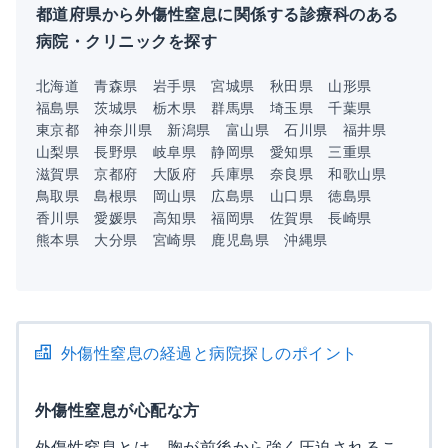
都道府県から外傷性窒息に関係する診療科のある
病院・クリニックを探す
北海道
青森県
岩手県
宮城県
秋田県
山形県
福島県
茨城県
栃木県
群馬県
埼玉県
千葉県
東京都
神奈川県
新潟県
富山県
石川県
福井県
山梨県
長野県
岐阜県
静岡県
愛知県
三重県
滋賀県
京都府
大阪府
兵庫県
奈良県
和歌山県
鳥取県
島根県
岡山県
広島県
山口県
徳島県
香川県
愛媛県
高知県
福岡県
佐賀県
長崎県
熊本県
大分県
宮崎県
鹿児島県
沖縄県
外傷性窒息の経過と病院探しのポイント
外傷性窒息が心配な方
外傷性窒息とは、胸が前後から強く圧迫されるこ