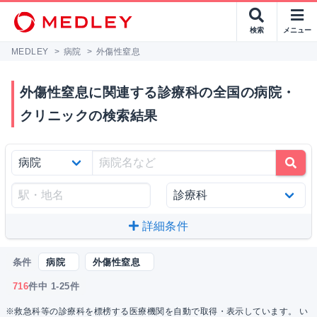
検索
メニュー
MEDLEY
>
病院
>
外傷性窒息
外傷性窒息に関連する診療科の全国の病院・
クリニックの検索結果
詳細条件
条件
病院
外傷性窒息
716
件中 1-25件
※救急科等の診療科を標榜する医療機関を自動で取得・表示しています。 い