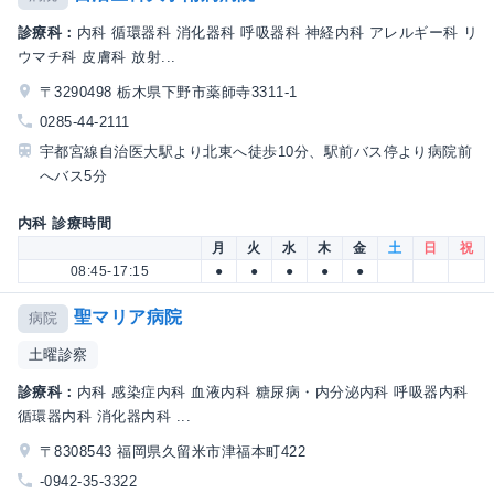
診療科：
内科 循環器科 消化器科 呼吸器科 神経内科 アレルギー科 リ
ウマチ科 皮膚科 放射...
〒3290498 栃木県下野市薬師寺3311-1
0285-44-2111
宇都宮線自治医大駅より北東へ徒歩10分、駅前バス停より病院前
へバス5分
内科 診療時間
月
火
水
木
金
土
日
祝
08:45-17:15
●
●
●
●
●
聖マリア病院
病院
土曜診察
診療科：
内科 感染症内科 血液内科 糖尿病・内分泌内科 呼吸器内科
循環器内科 消化器内科 ...
〒8308543 福岡県久留米市津福本町422
-0942-35-3322