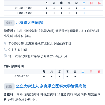
月
火
水
木
金
土
日
祝
08:40-12:00
●
●
●
●
●
●
13:00-16:00
●
●
●
●
●
●
北海道大学病院
病院
診療科：
内科 消化器科(消化器内科) 循環器科(循環器内科) 血液内科
小児科 精神科 神経...
〒0608648 北海道札幌市北区北14条西5丁目
011-716-1161
地下鉄南北線北12条駅より西方へ徒歩6分
内科 診療時間
月
火
水
木
金
土
日
祝
8:30-17:00
●
●
●
●
●
公立大学法人 奈良県立医科大学附属病院
病院
診療科：
内科 循環器内科 呼吸器内科 消化器内科 神経内科 感染症内
科 外科 消化器外科 小...