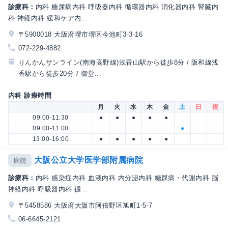
診療科：
内科 糖尿病内科 呼吸器内科 循環器内科 消化器内科 腎臓内
科 神経内科 緩和ケア内...
〒5900018 大阪府堺市堺区今池町3-3-16
072-229-4882
りんかんサンライン(南海高野線)浅香山駅から徒歩8分 / 阪和線浅
香駅から徒歩20分 / 御堂...
内科 診療時間
月
火
水
木
金
土
日
祝
09:00-11:30
●
●
●
●
●
09:00-11:00
●
13:00-16:00
●
●
●
●
●
大阪公立大学医学部附属病院
病院
診療科：
内科 感染症内科 血液内科 内分泌内科 糖尿病・代謝内科 脳
神経内科 呼吸器内科 循...
〒5458586 大阪府大阪市阿倍野区旭町1-5-7
06-6645-2121