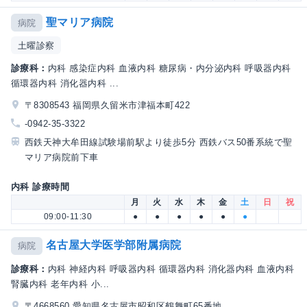
聖マリア病院
病院
土曜診察
診療科：
内科 感染症内科 血液内科 糖尿病・内分泌内科 呼吸器内科
循環器内科 消化器内科 ...
〒8308543 福岡県久留米市津福本町422
-0942-35-3322
西鉄天神大牟田線試験場前駅より徒歩5分 西鉄バス50番系統で聖
マリア病院前下車
内科 診療時間
月
火
水
木
金
土
日
祝
09:00-11:30
●
●
●
●
●
●
名古屋大学医学部附属病院
病院
診療科：
内科 神経内科 呼吸器内科 循環器内科 消化器内科 血液内科
腎臓内科 老年内科 小...
〒4668560 愛知県名古屋市昭和区鶴舞町65番地