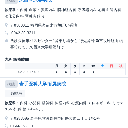
病院
診療科：
内科 血液・腫瘍内科 脳神経内科 呼吸器内科 心臓血管内科
消化器内科 腎臓内科 そ...
〒8300011 福岡県久留米市旭町67番地
-0942-35-3311
西鉄久留米バスセンター4番乗り場から 行先番号 8(市役所経由)高
専行にて、久留米大学病院前で...
内科 診療時間
月
火
水
木
金
土
日
祝
08:30-17:00
●
●
●
●
●
岩手医科大学附属病院
病院
土曜診察
診療科：
内科 小児科 精神科 神経内科 心療内科 アレルギー科 リウマ
チ科 外科 整形外科 ...
〒0283695 岩手県紫波郡矢巾町医大通二丁目1番1号
019-613-7111