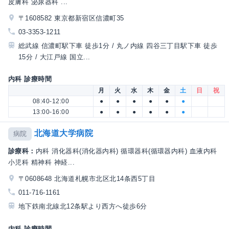
皮膚科 泌尿器科 ...
〒1608582 東京都新宿区信濃町35
03-3353-1211
総武線 信濃町駅下車 徒歩1分 / 丸ノ内線 四谷三丁目駅下車 徒歩
15分 / 大江戸線 国立...
内科 診療時間
月
火
水
木
金
土
日
祝
08:40-12:00
●
●
●
●
●
●
13:00-16:00
●
●
●
●
●
●
北海道大学病院
病院
診療科：
内科 消化器科(消化器内科) 循環器科(循環器内科) 血液内科
小児科 精神科 神経...
〒0608648 北海道札幌市北区北14条西5丁目
011-716-1161
地下鉄南北線北12条駅より西方へ徒歩6分
内科 診療時間