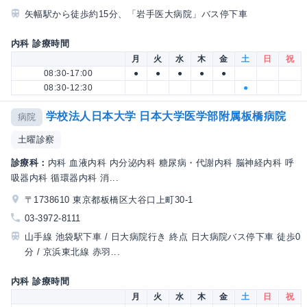
矢幅駅から徒歩約15分、「岩手医大病院」バス停下車
内科 診療時間
月
火
水
木
金
土
日
祝
08:30-17:00
●
●
●
●
●
08:30-12:30
●
学校法人日本大学 日本大学医学部附属板橋病院
病院
土曜診察
診療科：
内科 血液内科 内分泌内科 糖尿病・代謝内科 脳神経内科 呼
吸器内科 循環器内科 消...
〒1738610 東京都板橋区大谷口上町30-1
03-3972-8111
山手線 池袋駅下車 / 日大病院行き 終点 日大病院バス停下車 徒歩0
分 / 京浜東北線 赤羽...
内科 診療時間
月
火
水
木
金
土
日
祝