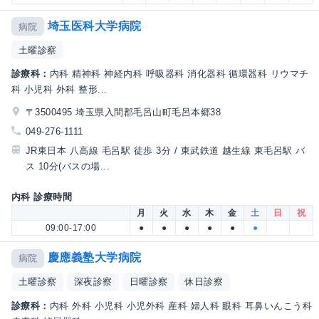
埼玉医科大学病院
病院
土曜診察
診療科：
内科 精神科 神経内科 呼吸器科 消化器科 循環器科 リウマチ
科 小児科 外科 整形...
〒3500495 埼玉県入間郡毛呂山町毛呂本郷38
049-276-1111
JR東日本 八高線 毛呂駅 徒歩 3分 / 東武鉄道 越生線 東毛呂駅 バ
ス 10分(バスの場...
内科 診療時間
月
火
水
木
金
土
日
祝
09:00-17:00
●
●
●
●
●
●
慶應義塾大学病院
病院
土曜診察
深夜診察
日曜診察
休日診察
診療科：
内科 外科 小児科 小児外科 産科 婦人科 眼科 耳鼻いんこう科