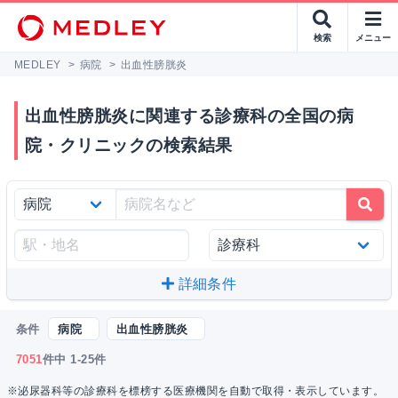
検索
メニュー
MEDLEY
>
病院
>
出血性膀胱炎
出血性膀胱炎に関連する診療科の全国の病
院・クリニックの検索結果
詳細条件
条件
病院
出血性膀胱炎
7051
件中 1-25件
※泌尿器科等の診療科を標榜する医療機関を自動で取得・表示しています。