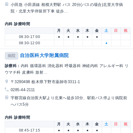
小田急 小田原線 相模大野駅 バス 20分(バスの場合)北里大学病
院・北里大学停留所下車 徒歩...
内科 診療時間
月
火
水
木
金
土
日
祝
08:30-17:00
●
●
●
●
●
08:30-12:00
●
自治医科大学附属病院
病院
診療科：
内科 循環器科 消化器科 呼吸器科 神経内科 アレルギー科 リ
ウマチ科 皮膚科 放射...
〒3290498 栃木県下野市薬師寺3311-1
0285-44-2111
宇都宮線自治医大駅より北東へ徒歩10分、駅前バス停より病院前
へバス5分
内科 診療時間
月
火
水
木
金
土
日
祝
08:45-17:15
●
●
●
●
●