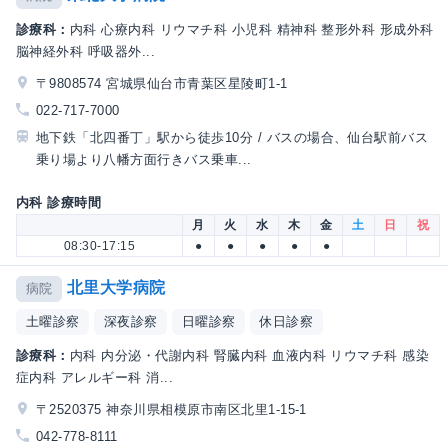
診療科：
内科 心療内科 リウマチ科 小児科 精神科 整形外科 形成外科
脳神経外科 呼吸器外...
〒9808574 宮城県仙台市青葉区星陵町1-1
022-717-7000
地下鉄「北四番丁」駅から徒歩10分 / バスの場合、仙台駅前バス
乗り場より八幡方面行きバス乗車...
内科 診療時間
月
火
水
木
金
土
日
祝
08:30-17:15
●
●
●
●
●
北里大学病院
病院
土曜診察
深夜診察
日曜診察
休日診察
診療科：
内科 内分泌・代謝内科 腎臓内科 血液内科 リウマチ科 感染
症内科 アレルギー科 消...
〒2520375 神奈川県相模原市南区北里1-15-1
042-778-8111