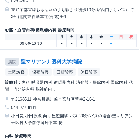
0282-86-1111
東武宇都宮線おもちゃのまち駅より徒歩10分(駅西口よりバスにて
3分)北関東自動車道(高速)壬生...
心臓・血管内科/循環器内科 診療時間
月
火
水
木
金
土
日
祝
09:00-16:30
●
●
●
●
●
●
聖マリアンナ医科大学病院
病院
土曜診察
深夜診察
日曜診察
休日診察
診療科：
内科 呼吸器内科 循環器内科 消化器・肝臓内科 腎臓内科 代
謝・内分泌内科 脳神経内...
〒2168511 神奈川県川崎市宮前区菅生2-16-1
044-977-8111
小田急 小田原線 向ヶ丘遊園駅 バス 20分(バスの場合)聖マリアン
ナ医科大学前停留所下車 徒...
内科 診療時間