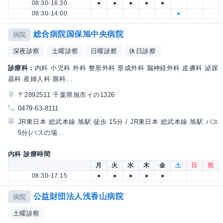
08:30-16:30
●
●
●
●
●
08:30-14:00
●
総合病院国保旭中央病院
病院
深夜診察
土曜診察
日曜診察
休日診察
診療科：
内科 小児科 外科 整形外科 形成外科 脳神経外科 皮膚科 泌尿
器科 産婦人科 眼科...
〒2892511 千葉県旭市イの1326
0479-63-8111
JR東日本 総武本線 旭駅 徒歩 15分 / JR東日本 総武本線 旭駅 バス
5分(バスの場...
内科 診療時間
月
火
水
木
金
土
日
祝
08:30-17:15
●
●
●
●
●
公益財団法人浅香山病院
病院
土曜診察