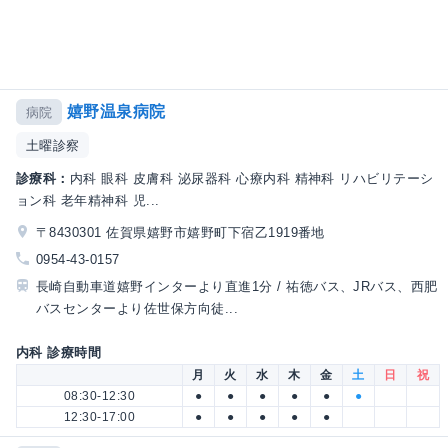
嬉野温泉病院
病院
土曜診察
診療科：
内科 眼科 皮膚科 泌尿器科 心療内科 精神科 リハビリテーシ
ョン科 老年精神科 児...
〒8430301 佐賀県嬉野市嬉野町下宿乙1919番地
0954-43-0157
長崎自動車道嬉野インターより直進1分 / 祐徳バス、JRバス、西肥
バスセンターより佐世保方向徒...
内科 診療時間
月
火
水
木
金
土
日
祝
08:30-12:30
●
●
●
●
●
●
12:30-17:00
●
●
●
●
●