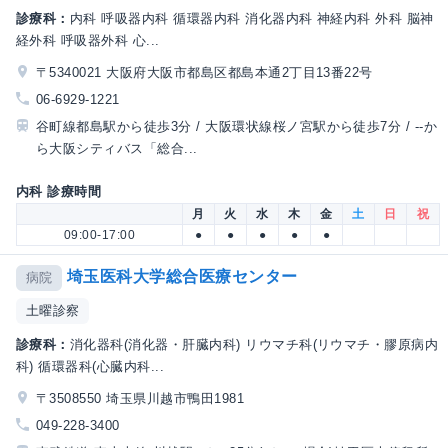
診療科：
内科 呼吸器内科 循環器内科 消化器内科 神経内科 外科 脳神
経外科 呼吸器外科 心...
〒5340021 大阪府大阪市都島区都島本通2丁目13番22号
06-6929-1221
谷町線都島駅から徒歩3分 / 大阪環状線桜ノ宮駅から徒歩7分 / --か
ら大阪シティバス「総合...
内科 診療時間
月
火
水
木
金
土
日
祝
09:00-17:00
●
●
●
●
●
埼玉医科大学総合医療センター
病院
土曜診察
診療科：
消化器科(消化器・肝臓内科) リウマチ科(リウマチ・膠原病内
科) 循環器科(心臓内科...
〒3508550 埼玉県川越市鴨田1981
049-228-3400