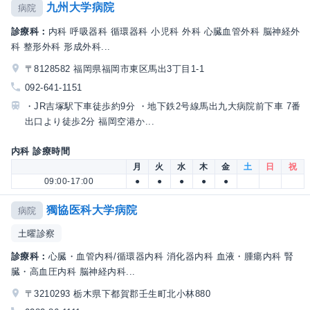
九州大学病院
病院
診療科：
内科 呼吸器科 循環器科 小児科 外科 心臓血管外科 脳神経外
科 整形外科 形成外科...
〒8128582 福岡県福岡市東区馬出3丁目1-1
092-641-1151
・JR吉塚駅下車徒歩約9分 ・地下鉄2号線馬出九大病院前下車 7番
出口より徒歩2分 福岡空港か...
内科 診療時間
月
火
水
木
金
土
日
祝
09:00-17:00
●
●
●
●
●
獨協医科大学病院
病院
土曜診察
診療科：
心臓・血管内科/循環器内科 消化器内科 血液・腫瘍内科 腎
臓・高血圧内科 脳神経内科...
〒3210293 栃木県下都賀郡壬生町北小林880