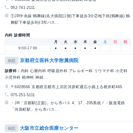
052-741-2111
①JR中央線:鶴舞線(名大病院口側)下車徒歩3分②地下鉄(鶴舞線):鶴
舞駅下車徒歩8分3市バス...
内科 診療時間
月
火
水
木
金
土
日
祝
9:00-17:00
●
●
●
●
●
京都府立医科大学附属病院
病院
診療科：
内科 心療内科 呼吸器外科 アレルギー科 リウマチ科 小児科
小児外科 精神科 神経...
〒6028566 京都府京都市上京区河原町通広小路上る梶井町465
075-251-5111
・JR「京都駅(正面)」から市バス 4、17、205系統 / ・阪急電鉄
「河原町駅」から市バス...
大阪市立総合医療センター
病院