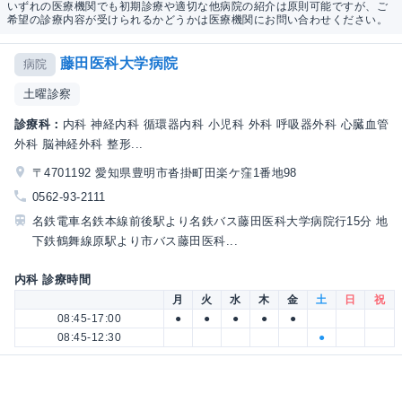
いずれの医療機関でも初期診療や適切な他病院の紹介は原則可能ですが、ご
希望の診療内容が受けられるかどうかは医療機関にお問い合わせください。
藤田医科大学病院
病院
土曜診察
診療科：
内科 神経内科 循環器内科 小児科 外科 呼吸器外科 心臓血管
外科 脳神経外科 整形...
〒4701192 愛知県豊明市沓掛町田楽ケ窪1番地98
0562-93-2111
名鉄電車名鉄本線前後駅より名鉄バス藤田医科大学病院行15分 地
下鉄鶴舞線原駅より市バス藤田医科...
内科 診療時間
月
火
水
木
金
土
日
祝
08:45-17:00
●
●
●
●
●
08:45-12:30
●