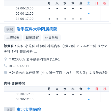
月
火
水
木
金
土
日
祝
09:00-13:00
●
●
●
●
●
09:00-12:00
●
14:00-17:00
●
●
●
●
●
岩手医科大学附属病院
病院
土曜診察
日曜診察
休日診察
診療科：
内科 小児科 精神科 神経内科 心療内科 アレルギー科 リウマ
チ科 外科 整形外科 ...
〒0208505 岩手県盛岡市内丸19-1
019-651-5111
各路線の内丸停留所（中央通一丁目・内丸・医大前）より徒歩2分
内科 診療時間
月
火
水
木
金
土
日
祝
08:30-17:00
●
●
●
●
●
08:30-12:30
●
東北大学病院
病院