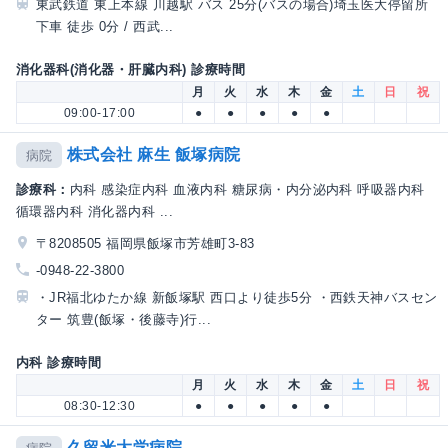
東武鉄道 東上本線 川越駅 バス 25分(バスの場合)埼玉医大停留所
下車 徒歩 0分 / 西武...
消化器科(消化器・肝臓内科) 診療時間
月
火
水
木
金
土
日
祝
09:00-17:00
●
●
●
●
●
株式会社 麻生 飯塚病院
病院
診療科：
内科 感染症内科 血液内科 糖尿病・内分泌内科 呼吸器内科
循環器内科 消化器内科 ...
〒8208505 福岡県飯塚市芳雄町3-83
-0948-22-3800
・JR福北ゆたか線 新飯塚駅 西口より徒歩5分 ・西鉄天神バスセン
ター 筑豊(飯塚・後藤寺)行...
内科 診療時間
月
火
水
木
金
土
日
祝
08:30-12:30
●
●
●
●
●
久留米大学病院