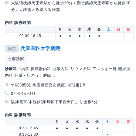
大阪環状線天王寺駅から徒歩10分 / 御堂筋線天王寺駅から徒歩10
分 / 近鉄南大阪線大阪阿部...
内科 診療時間
月
火
水
木
金
土
日
祝
09:00-16:45
●
●
●
●
●
兵庫医科大学病院
病院
土曜診察
診療科：
内科 循環器内科 血液内科 リウマチ科 アレルギー科 糖尿病
内科 肝臓・胆のう・膵臓...
〒6638501 兵庫県西宮市武庫川町1番1号
0798-45-6111
阪神電車(本線)武庫川駅下車西出口より徒歩5分
内科 診療時間
月
火
水
木
金
土
日
祝
8:30-16:45
●
●
●
●
●
8:30-12:30
●