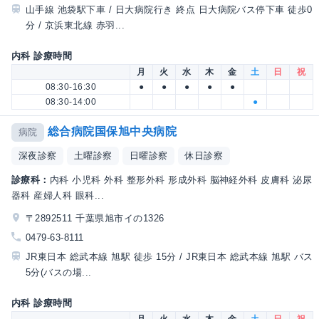
山手線 池袋駅下車 / 日大病院行き 終点 日大病院バス停下車 徒歩0
分 / 京浜東北線 赤羽...
内科 診療時間
月
火
水
木
金
土
日
祝
08:30-16:30
●
●
●
●
●
08:30-14:00
●
総合病院国保旭中央病院
病院
深夜診察
土曜診察
日曜診察
休日診察
診療科：
内科 小児科 外科 整形外科 形成外科 脳神経外科 皮膚科 泌尿
器科 産婦人科 眼科...
〒2892511 千葉県旭市イの1326
0479-63-8111
JR東日本 総武本線 旭駅 徒歩 15分 / JR東日本 総武本線 旭駅 バス
5分(バスの場...
内科 診療時間