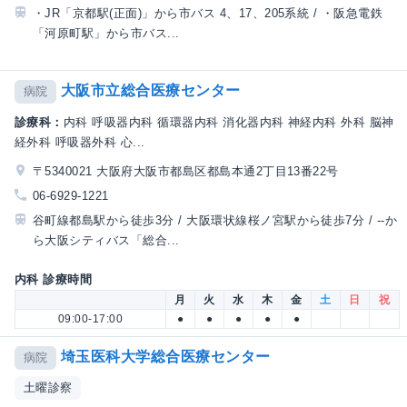
・JR「京都駅(正面)」から市バス 4、17、205系統 / ・阪急電鉄
「河原町駅」から市バス...
大阪市立総合医療センター
病院
診療科：
内科 呼吸器内科 循環器内科 消化器内科 神経内科 外科 脳神
経外科 呼吸器外科 心...
〒5340021 大阪府大阪市都島区都島本通2丁目13番22号
06-6929-1221
谷町線都島駅から徒歩3分 / 大阪環状線桜ノ宮駅から徒歩7分 / --か
ら大阪シティバス「総合...
内科 診療時間
月
火
水
木
金
土
日
祝
09:00-17:00
●
●
●
●
●
埼玉医科大学総合医療センター
病院
土曜診察