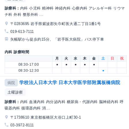
診療科：
内科 小児科 精神科 神経内科 心療内科 アレルギー科 リウマ
チ科 外科 整形外科 ...
〒0283695 岩手県紫波郡矢巾町医大通二丁目1番1号
019-613-7111
矢幅駅から徒歩約15分、「岩手医大病院」バス停下車
内科 診療時間
月
火
水
木
金
土
日
祝
08:30-17:00
●
●
●
●
●
08:30-12:30
●
学校法人日本大学 日本大学医学部附属板橋病院
病院
土曜診察
診療科：
内科 血液内科 内分泌内科 糖尿病・代謝内科 脳神経内科 呼
吸器内科 循環器内科 消...
〒1738610 東京都板橋区大谷口上町30-1
03-3972-8111