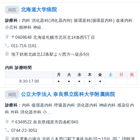
北海道大学病院
病院
診療科：
内科 消化器科(消化器内科) 循環器科(循環器内科) 血液内科
小児科 精神科 神経...
〒0608648 北海道札幌市北区北14条西5丁目
011-716-1161
地下鉄南北線北12条駅より西方へ徒歩6分
内科 診療時間
月
火
水
木
金
土
日
祝
8:30-17:00
●
●
●
●
●
公立大学法人 奈良県立医科大学附属病院
病院
診療科：
内科 循環器内科 呼吸器内科 消化器内科 神経内科 感染症内
科 外科 消化器外科 小...
〒6348522 奈良県橿原市四条町840
0744-22-3051
近鉄電車の場合 近鉄八木西口駅下車徒歩約10〜15分 JR ” JR桜井