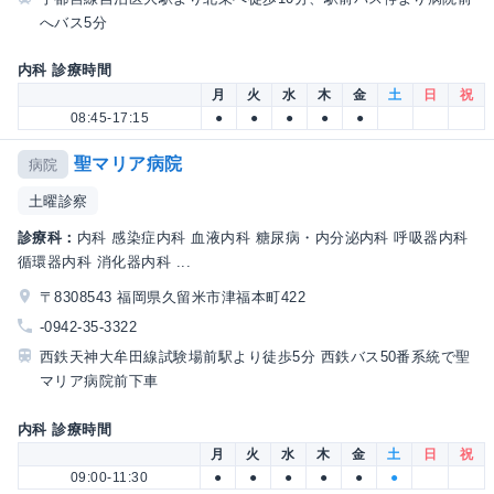
へバス5分
内科 診療時間
月
火
水
木
金
土
日
祝
08:45-17:15
●
●
●
●
●
聖マリア病院
病院
土曜診察
診療科：
内科 感染症内科 血液内科 糖尿病・内分泌内科 呼吸器内科
循環器内科 消化器内科 ...
〒8308543 福岡県久留米市津福本町422
-0942-35-3322
西鉄天神大牟田線試験場前駅より徒歩5分 西鉄バス50番系統で聖
マリア病院前下車
内科 診療時間
月
火
水
木
金
土
日
祝
09:00-11:30
●
●
●
●
●
●