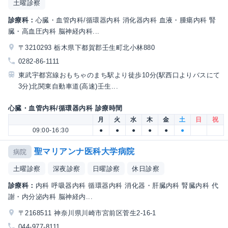
土曜診察
診療科：
心臓・血管内科/循環器内科 消化器内科 血液・腫瘍内科 腎
臓・高血圧内科 脳神経内科...
〒3210293 栃木県下都賀郡壬生町北小林880
0282-86-1111
東武宇都宮線おもちゃのまち駅より徒歩10分(駅西口よりバスにて
3分)北関東自動車道(高速)壬生...
心臓・血管内科/循環器内科 診療時間
月
火
水
木
金
土
日
祝
09:00-16:30
●
●
●
●
●
●
聖マリアンナ医科大学病院
病院
土曜診察
深夜診察
日曜診察
休日診察
診療科：
内科 呼吸器内科 循環器内科 消化器・肝臓内科 腎臓内科 代
謝・内分泌内科 脳神経内...
〒2168511 神奈川県川崎市宮前区菅生2-16-1
044-977-8111