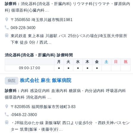
診療科：
消化器科(消化器・肝臓内科) リウマチ科(リウマチ・膠原病内
科) 循環器科(心臓内科...
〒3508550 埼玉県川越市鴨田1981
049-228-3400
東武鉄道 東上本線 川越駅 バス 25分(バスの場合)埼玉医大停留所
下車 徒歩 0分 / 西武...
消化器科(消化器・肝臓内科) 診療時間
月
火
水
木
金
土
日
祝
09:00-17:00
●
●
●
●
●
株式会社 麻生 飯塚病院
病院
診療科：
内科 感染症内科 血液内科 糖尿病・内分泌内科 呼吸器内科
循環器内科 消化器内科 ...
〒8208505 福岡県飯塚市芳雄町3-83
-0948-22-3800
・JR福北ゆたか線 新飯塚駅 西口より徒歩5分 ・西鉄天神バスセン
ター 筑豊(飯塚・後藤寺)行...