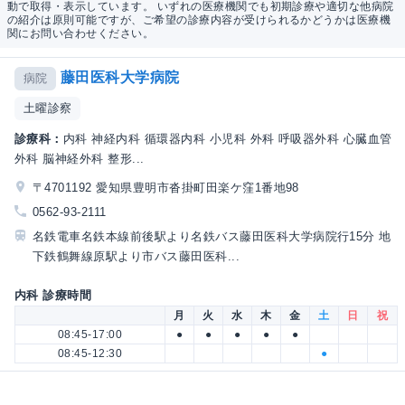
動で取得・表示しています。 いずれの医療機関でも初期診療や適切な他病院
の紹介は原則可能ですが、ご希望の診療内容が受けられるかどうかは医療機
関にお問い合わせください。
藤田医科大学病院
病院
土曜診察
診療科：
内科 神経内科 循環器内科 小児科 外科 呼吸器外科 心臓血管
外科 脳神経外科 整形...
〒4701192 愛知県豊明市沓掛町田楽ケ窪1番地98
0562-93-2111
名鉄電車名鉄本線前後駅より名鉄バス藤田医科大学病院行15分 地
下鉄鶴舞線原駅より市バス藤田医科...
内科 診療時間
月
火
水
木
金
土
日
祝
08:45-17:00
●
●
●
●
●
08:45-12:30
●