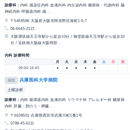
診療科：
内科 感染症内科 血液内科 内分泌内科 糖尿病・代謝内科 脳
神経内科 呼吸器内科 循...
〒5458586 大阪府大阪市阿倍野区旭町1-5-7
06-6645-2121
大阪環状線天王寺駅から徒歩10分 / 御堂筋線天王寺駅から徒歩10
分 / 近鉄南大阪線大阪阿部...
内科 診療時間
月
火
水
木
金
土
日
祝
09:00-16:45
●
●
●
●
●
兵庫医科大学病院
病院
土曜診察
診療科：
内科 循環器内科 血液内科 リウマチ科 アレルギー科 糖尿病
内科 肝臓・胆のう・膵臓...
〒6638501 兵庫県西宮市武庫川町1番1号
0798-45-6111