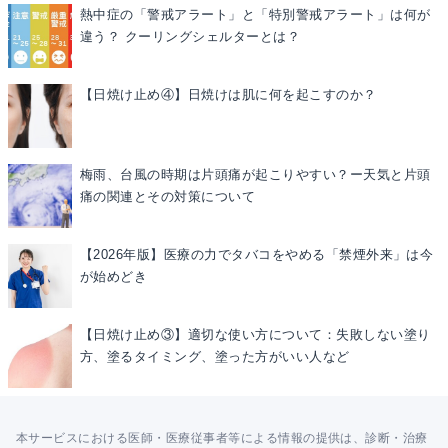
熱中症の「警戒アラート」と「特別警戒アラート」は何が
違う？ クーリングシェルターとは？
【日焼け止め④】日焼けは肌に何を起こすのか？
梅雨、台風の時期は片頭痛が起こりやすい？ー天気と片頭
痛の関連とその対策について
【2026年版】医療の力でタバコをやめる「禁煙外来」は今
が始めどき
【日焼け止め③】適切な使い方について：失敗しない塗り
方、塗るタイミング、塗った方がいい人など
本サービスにおける医師・医療従事者等による情報の提供は、診断・治療