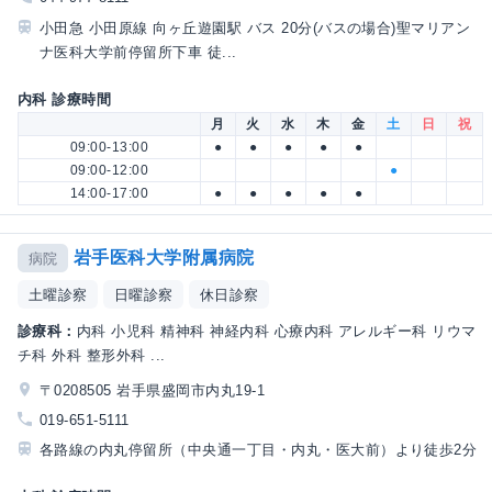
小田急 小田原線 向ヶ丘遊園駅 バス 20分(バスの場合)聖マリアン
ナ医科大学前停留所下車 徒...
内科 診療時間
月
火
水
木
金
土
日
祝
09:00-13:00
●
●
●
●
●
09:00-12:00
●
14:00-17:00
●
●
●
●
●
岩手医科大学附属病院
病院
土曜診察
日曜診察
休日診察
診療科：
内科 小児科 精神科 神経内科 心療内科 アレルギー科 リウマ
チ科 外科 整形外科 ...
〒0208505 岩手県盛岡市内丸19-1
019-651-5111
各路線の内丸停留所（中央通一丁目・内丸・医大前）より徒歩2分