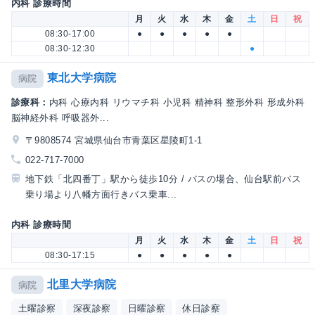
内科 診療時間
月
火
水
木
金
土
日
祝
08:30-17:00
●
●
●
●
●
08:30-12:30
●
東北大学病院
病院
診療科：
内科 心療内科 リウマチ科 小児科 精神科 整形外科 形成外科
脳神経外科 呼吸器外...
〒9808574 宮城県仙台市青葉区星陵町1-1
022-717-7000
地下鉄「北四番丁」駅から徒歩10分 / バスの場合、仙台駅前バス
乗り場より八幡方面行きバス乗車...
内科 診療時間
月
火
水
木
金
土
日
祝
08:30-17:15
●
●
●
●
●
北里大学病院
病院
土曜診察
深夜診察
日曜診察
休日診察