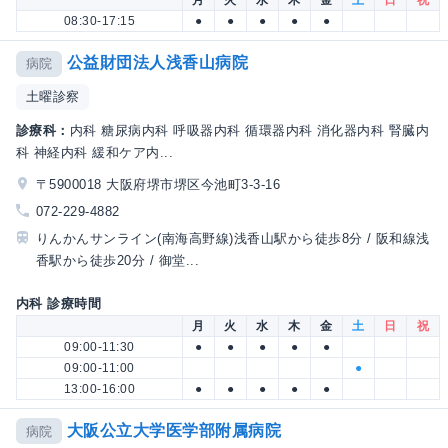
月
火
水
木
金
土
日
祝
08:30-17:15
●
●
●
●
●
公益財団法人浅香山病院
病院
土曜診察
診療科：
内科 糖尿病内科 呼吸器内科 循環器内科 消化器内科 腎臓内
科 神経内科 緩和ケア内...
〒5900018 大阪府堺市堺区今池町3-3-16
072-229-4882
りんかんサンライン(南海高野線)浅香山駅から徒歩8分 / 阪和線浅
香駅から徒歩20分 / 御堂...
内科 診療時間
月
火
水
木
金
土
日
祝
09:00-11:30
●
●
●
●
●
09:00-11:00
●
13:00-16:00
●
●
●
●
●
大阪公立大学医学部附属病院
病院