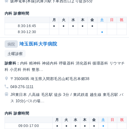
阪神電車(本線)武庫川駅下車西出口より徒歩5分
内科 診療時間
月
火
水
木
金
土
日
祝
8:30-16:45
●
●
●
●
●
8:30-12:30
●
埼玉医科大学病院
病院
土曜診察
診療科：
内科 精神科 神経内科 呼吸器科 消化器科 循環器科 リウマチ
科 小児科 外科 整形...
〒3500495 埼玉県入間郡毛呂山町毛呂本郷38
049-276-1111
JR東日本 八高線 毛呂駅 徒歩 3分 / 東武鉄道 越生線 東毛呂駅 バ
ス 10分(バスの場...
内科 診療時間
月
火
水
木
金
土
日
祝
09:00-17:00
●
●
●
●
●
●