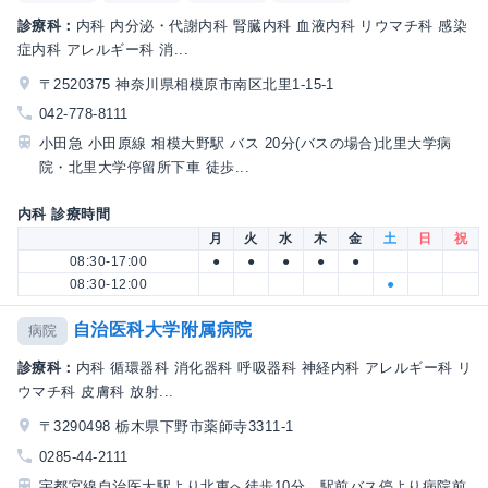
診療科：
内科 内分泌・代謝内科 腎臓内科 血液内科 リウマチ科 感染
症内科 アレルギー科 消...
〒2520375 神奈川県相模原市南区北里1-15-1
042-778-8111
小田急 小田原線 相模大野駅 バス 20分(バスの場合)北里大学病
院・北里大学停留所下車 徒歩...
内科 診療時間
月
火
水
木
金
土
日
祝
08:30-17:00
●
●
●
●
●
08:30-12:00
●
自治医科大学附属病院
病院
診療科：
内科 循環器科 消化器科 呼吸器科 神経内科 アレルギー科 リ
ウマチ科 皮膚科 放射...
〒3290498 栃木県下野市薬師寺3311-1
0285-44-2111
宇都宮線自治医大駅より北東へ徒歩10分、駅前バス停より病院前