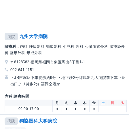
九州大学病院
病院
診療科：
内科 呼吸器科 循環器科 小児科 外科 心臓血管外科 脳神経外
科 整形外科 形成外科...
〒8128582 福岡県福岡市東区馬出3丁目1-1
092-641-1151
・JR吉塚駅下車徒歩約9分 ・地下鉄2号線馬出九大病院前下車 7番
出口より徒歩2分 福岡空港か...
内科 診療時間
月
火
水
木
金
土
日
祝
09:00-17:00
●
●
●
●
●
獨協医科大学病院
病院