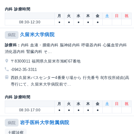
内科 診療時間
月
火
水
木
金
土
日
祝
08:30-12:30
●
●
●
●
●
久留米大学病院
病院
診療科：
内科 血液・腫瘍内科 脳神経内科 呼吸器内科 心臓血管内科
消化器内科 腎臓内科 そ...
〒8300011 福岡県久留米市旭町67番地
-0942-35-3311
西鉄久留米バスセンター4番乗り場から 行先番号 8(市役所経由)高
専行にて、久留米大学病院前で...
内科 診療時間
月
火
水
木
金
土
日
祝
08:30-17:00
●
●
●
●
●
岩手医科大学附属病院
病院
土曜診察