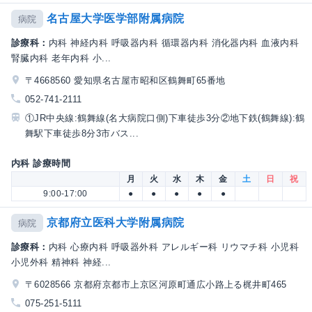
名古屋大学医学部附属病院
病院
診療科：
内科 神経内科 呼吸器内科 循環器内科 消化器内科 血液内科
腎臓内科 老年内科 小...
〒4668560 愛知県名古屋市昭和区鶴舞町65番地
052-741-2111
①JR中央線:鶴舞線(名大病院口側)下車徒歩3分②地下鉄(鶴舞線):鶴
舞駅下車徒歩8分3市バス...
内科 診療時間
月
火
水
木
金
土
日
祝
9:00-17:00
●
●
●
●
●
京都府立医科大学附属病院
病院
診療科：
内科 心療内科 呼吸器外科 アレルギー科 リウマチ科 小児科
小児外科 精神科 神経...
〒6028566 京都府京都市上京区河原町通広小路上る梶井町465
075-251-5111