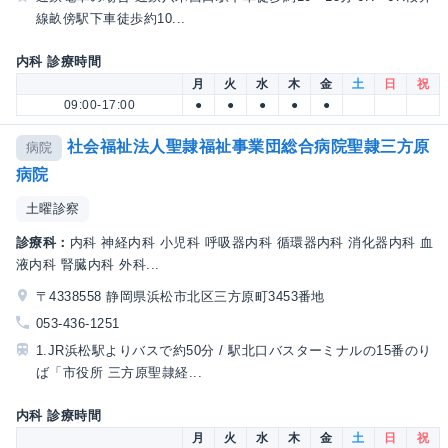
線畝傍駅下車徒歩約10...
内科 診療時間
月
火
水
木
金
土
日
祝
09:00-17:00
●
●
●
●
●
社会福祉法人聖隷福祉事業団総合病院聖隷三方原
病院
病院
土曜診察
診療科：
内科 神経内科 小児科 呼吸器内科 循環器内科 消化器内科 血
液内科 腎臓内科 外科...
〒4338558 静岡県浜松市北区三方原町3453番地
053-436-1251
1.JR浜松駅よりバスで約50分 / 駅北口バスターミナルの15番のり
ば「市役所 三方原聖隷経...
内科 診療時間
月
火
水
木
金
土
日
祝