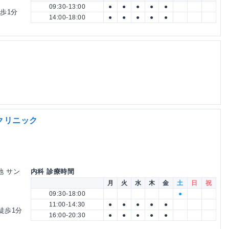
09:30-13:00
●
●
●
●
●
徒歩1分
14:00-18:00
●
●
●
●
●
クリニック
地 サン
内科 診療時間
月
火
水
木
金
土
日
祝
09:30-18:00
●
11:00-14:30
●
●
●
●
●
徒歩1分
16:00-20:30
●
●
●
●
●