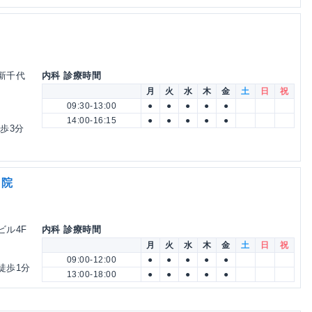
助新千代
内科 診療時間
月
火
水
木
金
土
日
祝
09:30-13:00
●
●
●
●
●
14:00-16:15
●
●
●
●
●
徒歩3分
田院
ビル4F
内科 診療時間
月
火
水
木
金
土
日
祝
09:00-12:00
●
●
●
●
●
徒歩1分
13:00-18:00
●
●
●
●
●