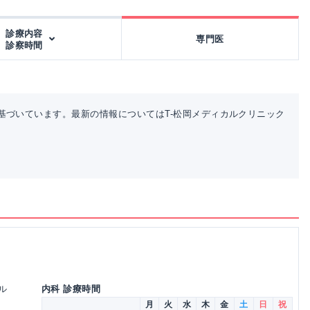
診療内容
専門医
診察時間
基づいています。最新の情報についてはT-松岡メディカルクリニック
ビル
内科 診療時間
月
火
水
木
金
土
日
祝