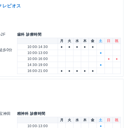
クレピオス
2F
歯科 診療時間
月
火
水
木
金
土
日
祝
10:00-14:30
●
●
●
●
●
徒歩0分
10:00-13:00
●
10:00-16:00
●
●
14:30-19:00
●
16:00-21:00
●
●
●
●
●
日宝神田
精神科 診療時間
月
火
水
木
金
土
日
祝
10:00-13:00
●