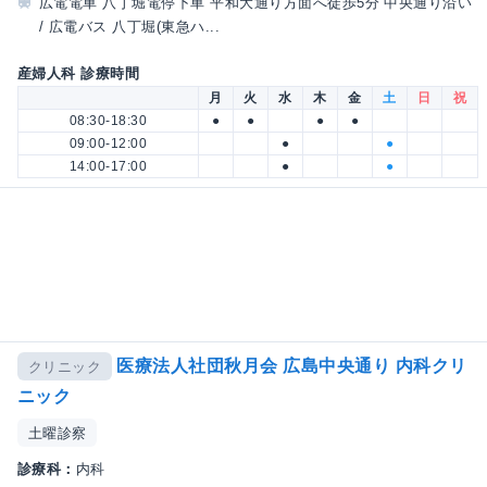
広電電車 八丁堀電停下車 平和大通り方面へ徒歩5分 中央通り沿い
/ 広電バス 八丁堀(東急ハ...
産婦人科 診療時間
月
火
水
木
金
土
日
祝
08:30-18:30
●
●
●
●
09:00-12:00
●
●
14:00-17:00
●
●
医療法人社団秋月会 広島中央通り 内科クリ
クリニック
ニック
土曜診察
診療科：
内科