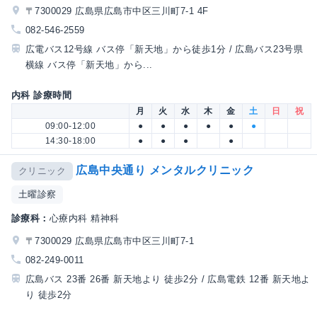
〒7300029 広島県広島市中区三川町7-1 4F
082-546-2559
広電バス12号線 バス停「新天地」から徒歩1分 / 広島バス23号県
横線 バス停「新天地」から...
内科 診療時間
月
火
水
木
金
土
日
祝
09:00-12:00
●
●
●
●
●
●
14:30-18:00
●
●
●
●
広島中央通り メンタルクリニック
クリニック
土曜診察
診療科：
心療内科 精神科
〒7300029 広島県広島市中区三川町7-1
082-249-0011
広島バス 23番 26番 新天地より 徒歩2分 / 広島電鉄 12番 新天地よ
り 徒歩2分