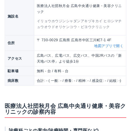
医療法人社団秋月会 広島中央通り健康・美容クリニ
ック
施設名
イリョウホウジンシャダンアキヅキカイ ヒロシマチ
ュウオウドオリケンコウ・ビヨウクリニック
〒 730-0029 広島県 広島市中区三川町7-1 4F
住所
地図アプリで開く
広島バス、広電バス、広交バス、中国JRバスの「新
アクセス
天地バス停」より徒歩1分
駐車場
無料 - 台 / 有料 - 台
病床数
合計: - ( 一般: - / 療養: - / 精神: - / 感染症: - / 結核: -)
医療法人社団秋月会 広島中央通り健康・美容ク
リニックの診察内容
診療科ごとの案内(診療時間・専門医など)