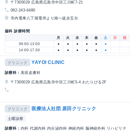
〒7300029 広島県広島市中区三川町7-21
082-243-6480
市内電車八丁堀電停より南へ徒歩五分
歯科 診療時間
月
火
水
木
金
土
日
祝
09:00-13:00
●
●
●
●
●
●
14:00-17:30
●
●
●
●
●
●
YAYOI CLINIC
クリニック
診療科：
美容皮膚科
〒7300029 広島県広島市中区三川町5-4 わたりびる2F
医療法人社団 原田クリニック
クリニック
土曜診察
診療科：
内科 代謝内科 内分泌内科 神経内科 脳神経外科 リハビリテ