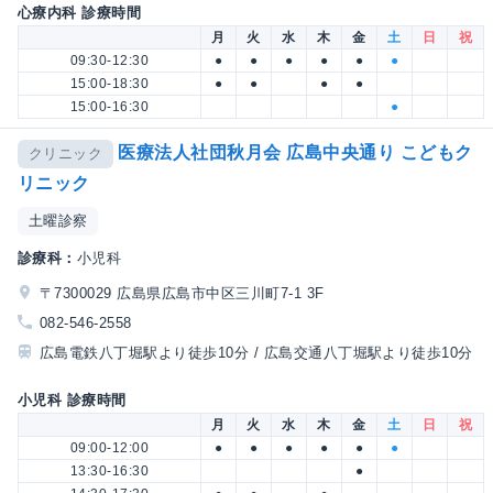
心療内科 診療時間
月
火
水
木
金
土
日
祝
09:30-12:30
●
●
●
●
●
●
15:00-18:30
●
●
●
●
15:00-16:30
●
医療法人社団秋月会 広島中央通り こどもク
クリニック
リニック
土曜診察
診療科：
小児科
〒7300029 広島県広島市中区三川町7-1 3F
082-546-2558
広島電鉄八丁堀駅より徒歩10分 / 広島交通八丁堀駅より徒歩10分
小児科 診療時間
月
火
水
木
金
土
日
祝
09:00-12:00
●
●
●
●
●
●
13:30-16:30
●