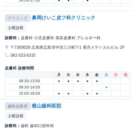
14:30-17:30
●
●
●
鼻岡けいこ皮フ科クリニック
クリニック
土曜診察
診療科：
皮膚科 小児皮膚科 美容皮膚科 アレルギー科
〒7300029 広島県広島市中区三川町7-1 香月メディカルビル 2F
082-533-6333
皮膚科 診療時間
月
火
水
木
金
土
日
祝
09:30-13:00
●
●
●
●
●
09:30-14:00
●
15:00-18:00
●
●
●
●
横山歯科医院
歯科診療所
土曜診察
診療科：
歯科 歯科口腔外科