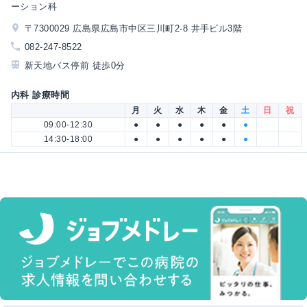
ーション科
〒7300029 広島県広島市中区三川町2-8 井手ビル3階
082-247-8522
新天地バス停前 徒歩0分
内科 診療時間
月
火
水
木
金
土
日
祝
09:00-12:30
●
●
●
●
●
●
14:30-18:00
●
●
●
●
●
●