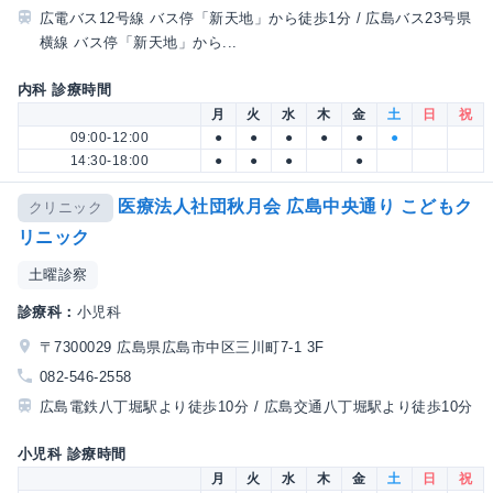
広電バス12号線 バス停「新天地」から徒歩1分 / 広島バス23号県
横線 バス停「新天地」から...
内科 診療時間
月
火
水
木
金
土
日
祝
09:00-12:00
●
●
●
●
●
●
14:30-18:00
●
●
●
●
医療法人社団秋月会 広島中央通り こどもク
クリニック
リニック
土曜診察
診療科：
小児科
〒7300029 広島県広島市中区三川町7-1 3F
082-546-2558
広島電鉄八丁堀駅より徒歩10分 / 広島交通八丁堀駅より徒歩10分
小児科 診療時間
月
火
水
木
金
土
日
祝