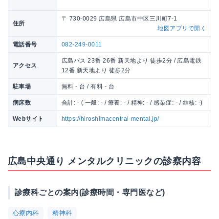
〒 730-0029 広島県 広島市中区三川町7-1
住所
地図アプリで開く
電話番号
082-249-0011
広島バス 23番 26番 新天地より 徒歩2分 / 広島電鉄
アクセス
12番 新天地より 徒歩2分
駐車場
無料 - 台 / 有料 - 台
病床数
合計: - ( 一般: - / 療養: - / 精神: - / 感染症: - / 結核: -)
Webサイト
https://hiroshimacentral-mental.jp/
広島中央通り メンタルクリニックの診察内容
診療科ごとの案内(診療時間・専門医など)
心療内科
精神科