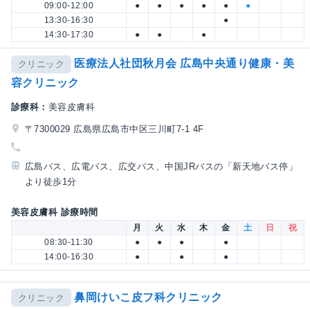
09:00-12:00
●
●
●
●
●
●
13:30-16:30
●
14:30-17:30
●
●
●
医療法人社団秋月会 広島中央通り健康・美
クリニック
容クリニック
診療科：
美容皮膚科
〒7300029 広島県広島市中区三川町7-1 4F
広島バス、広電バス、広交バス、中国JRバスの「新天地バス停」
より徒歩1分
美容皮膚科 診療時間
月
火
水
木
金
土
日
祝
08:30-11:30
●
●
●
●
14:00-16:30
●
●
●
鼻岡けいこ皮フ科クリニック
クリニック