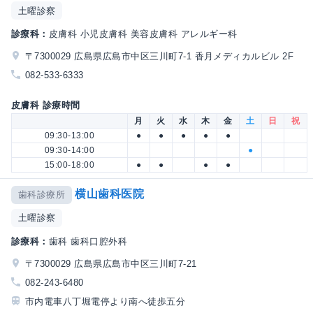
土曜診察
診療科：
皮膚科 小児皮膚科 美容皮膚科 アレルギー科
〒7300029 広島県広島市中区三川町7-1 香月メディカルビル 2F
082-533-6333
皮膚科 診療時間
月
火
水
木
金
土
日
祝
09:30-13:00
●
●
●
●
●
09:30-14:00
●
15:00-18:00
●
●
●
●
横山歯科医院
歯科診療所
土曜診察
診療科：
歯科 歯科口腔外科
〒7300029 広島県広島市中区三川町7-21
082-243-6480
市内電車八丁堀電停より南へ徒歩五分