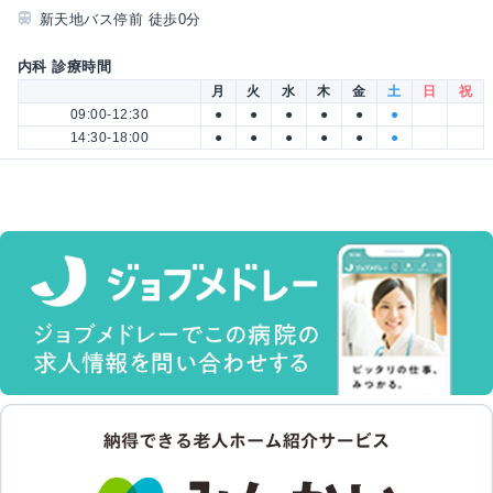
新天地バス停前 徒歩0分
内科 診療時間
月
火
水
木
金
土
日
祝
09:00-12:30
●
●
●
●
●
●
14:30-18:00
●
●
●
●
●
●