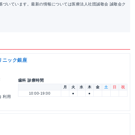
基づいています。最新の情報については医療法人社団誠敬会 誠敬会ク
リニック銀座
F
歯科 診療時間
月
火
水
木
金
土
日
祝
10:00-19:00
●
●
内 利用