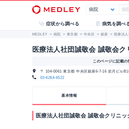
症状から調べる
病気を調べ
MEDLEY
>
病院
>
東京都
>
中央区
>
銀座
>
医療法人
医療法人社団誠敬会 誠敬会ク
このページに記載の情
〒 104-0061 東京都 中央区銀座6-7-16 岩月ビルB1
03-6264-6522
基本情報
医療法人社団誠敬会 誠敬会クリニッ