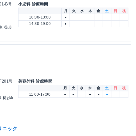
01-B号
小児科 診療時間
月
火
水
木
金
土
日
祝
10:00-13:00
●
14:30-19:00
●
車 徒歩
F201号
美容外科 診療時間
月
火
水
木
金
土
日
祝
11:00-17:00
●
●
●
●
●
 徒歩5
リニック