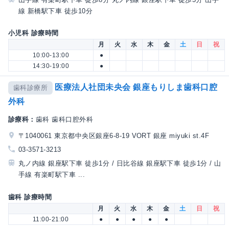
線 新橋駅下車 徒歩10分
小児科 診療時間
月
火
水
木
金
土
日
祝
10:00-13:00
●
14:30-19:00
●
医療法人社団未央会 銀座もりしま歯科口腔
歯科診療所
外科
診療科：
歯科 歯科口腔外科
〒1040061 東京都中央区銀座6-8-19 VORT 銀座 miyuki st.4F
03-3571-3213
丸ノ内線 銀座駅下車 徒歩1分 / 日比谷線 銀座駅下車 徒歩1分 / 山
手線 有楽町駅下車 ...
歯科 診療時間
月
火
水
木
金
土
日
祝
11:00-21:00
●
●
●
●
●