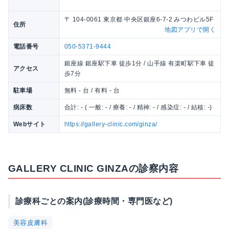
〒 104-0061 東京都 中央区銀座6-7-2 みつわビル5F
住所
地図アプリで開く
電話番号
050-5371-9444
銀座線 銀座駅下車 徒歩1分 / 山手線 有楽町駅下車 徒
アクセス
歩7分
駐車場
無料 - 台 / 有料 - 台
病床数
合計: - ( 一般: - / 療養: - / 精神: - / 感染症: - / 結核: -)
Webサイト
https://gallery-clinic.com/ginza/
GALLERY CLINIC GINZAの診察内容
診療科ごとの案内(診療時間・専門医など)
美容皮膚科