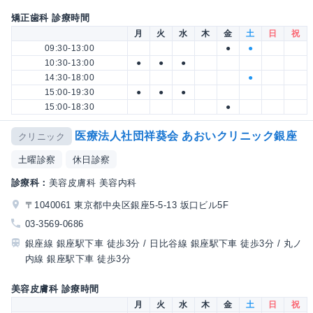
矯正歯科 診療時間
月
火
水
木
金
土
日
祝
09:30-13:00
●
●
10:30-13:00
●
●
●
14:30-18:00
●
15:00-19:30
●
●
●
15:00-18:30
●
医療法人社団祥葵会 あおいクリニック銀座
クリニック
土曜診察
休日診察
診療科：
美容皮膚科 美容内科
〒1040061 東京都中央区銀座5-5-13 坂口ビル5F
03-3569-0686
銀座線 銀座駅下車 徒歩3分 / 日比谷線 銀座駅下車 徒歩3分 / 丸ノ
内線 銀座駅下車 徒歩3分
美容皮膚科 診療時間
月
火
水
木
金
土
日
祝