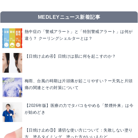
MEDLEYニュース新着記事
熱中症の「警戒アラート」と「特別警戒アラート」は何が
違う？ クーリングシェルターとは？
【日焼け止め④】日焼けは肌に何を起こすのか？
梅雨、台風の時期は片頭痛が起こりやすい？ー天気と片頭
痛の関連とその対策について
【2026年版】医療の力でタバコをやめる「禁煙外来」は今
が始めどき
【日焼け止め③】適切な使い方について：失敗しない塗り
方、塗るタイミング、塗った方がいい人など