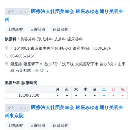
医療法人社団美幸会 銀座みゆき通り美容外
クリニック
科
土曜診察
日曜診察
休日診察
診療科：
美容外科 形成外科 皮膚科 泌尿器科
〒1040061 東京都中央区銀座6-8-3 銀座尾張町TOWER7F
03-6666-1434
銀座線 銀座駅下車 徒歩3分 / 浅草線 東銀座駅下車 徒歩3分 / 山手
線 有楽町駅下車 徒...
美容外科 診療時間
月
火
水
木
金
土
日
祝
10:00-20:00
●
●
●
●
●
●
●
●
医療法人社団美幸会 銀座みゆき通り美容外
クリニック
科東京院
土曜診察
日曜診察
休日診察