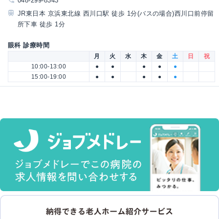
048-299-8343
JR東日本 京浜東北線 西川口駅 徒歩 1分(バスの場合)西川口前停留
所下車 徒歩 1分
眼科 診療時間
月
火
水
木
金
土
日
祝
10:00-13:00
●
●
●
●
●
15:00-19:00
●
●
●
●
●