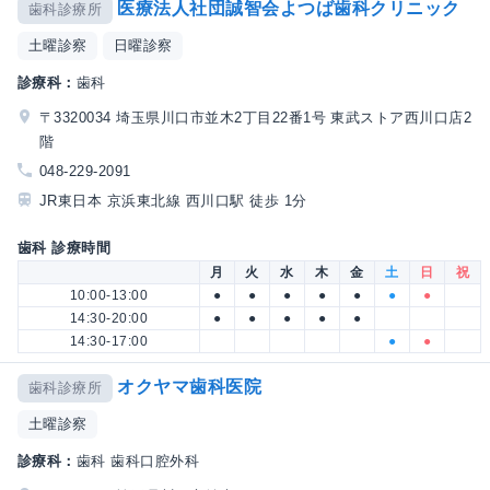
医療法人社団誠智会よつば歯科クリニック
歯科診療所
土曜診察
日曜診察
診療科：
歯科
〒3320034 埼玉県川口市並木2丁目22番1号 東武ストア西川口店2
階
048-229-2091
JR東日本 京浜東北線 西川口駅 徒歩 1分
歯科 診療時間
月
火
水
木
金
土
日
祝
10:00-13:00
●
●
●
●
●
●
●
14:30-20:00
●
●
●
●
●
14:30-17:00
●
●
オクヤマ歯科医院
歯科診療所
土曜診察
診療科：
歯科 歯科口腔外科