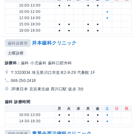
10:00-13:00
●
●
●
●
10:00-12:00
●
12:00-14:00
●
15:00-18:00
●
●
●
●
18:00-19:00
●
●
●
●
井本歯科クリニック
歯科診療所
土曜診察
診療科：
歯科 小児歯科 歯科口腔外科
〒3320034 埼玉県川口市並木2-9-29 弐番館 1F
048-250-2418
JR東日本 京浜東北線 西川口駅 徒歩 3分
歯科 診療時間
月
火
水
木
金
土
日
祝
10:00-13:00
●
●
●
●
●
14:30-19:30
●
●
●
●
●
青葉会西川歯科クリニック
歯科診療所