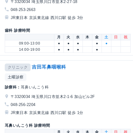
〒3320034 埼玉県川口市並木2-27-18
048-253-2663
JR東日本 京浜東北線 西川口駅 徒歩 3分
歯科 診療時間
月
火
水
木
金
土
日
祝
09:00-13:00
●
●
●
●
●
14:00-19:00
●
●
●
●
吉田耳鼻咽喉科
クリニック
土曜診察
診療科：
耳鼻いんこう科
〒3320034 埼玉県川口市並木2-1-6 加山ビル2F
048-256-2204
JR東日本 京浜東北線 西川口駅 徒歩 1分
耳鼻いんこう科 診療時間
月
火
水
木
金
土
日
祝