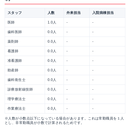
スタッフ
人数
外来担当
入院病棟担当
医師
1.0人
-
-
歯科医師
0.0人
-
-
薬剤師
0.0人
-
-
看護師
0.0人
-
-
准看護師
0.0人
-
-
助産師
0.0人
-
-
歯科衛生士
0.0人
-
-
診療放射線技師
0.0人
-
-
理学療法士
0.0人
-
-
作業療法士
0.0人
-
-
※人数が小数点以下になっている場合があります。これは常勤職員を１人
とし、非常勤職員が小数で計算されるためです。