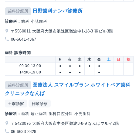
日野歯科ナンバ診療所
歯科診療所
診療科：
歯科 小児歯科
〒5560011 大阪府大阪市浪速区難波中1-18-3 葵ビル3階
06-6641-4367
歯科 診療時間
月
火
水
木
金
土
日
祝
09:30-13:00
●
●
●
●
●
14:00-19:00
●
●
●
●
医療法人 スマイルプラン ホワイトベア歯科
歯科診療所
クリニックなんば
土曜診察
日曜診察
診療科：
歯科 矯正歯科 歯科口腔外科 小児歯科
〒5420076 大阪府大阪市中央区難波3-8-9 なんばマルイ2階
06-6633-2828