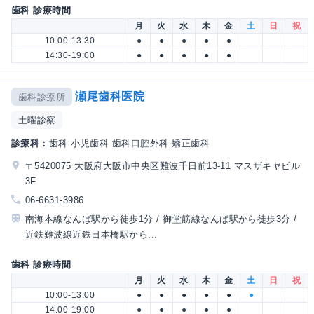
歯科 診療時間
月
火
水
木
金
土
日
祝
10:00-13:30
●
●
●
●
●
14:30-19:00
●
●
●
●
●
瀬尾歯科医院
歯科診療所
土曜診察
診療科：
歯科 小児歯科 歯科口腔外科 矯正歯科
〒5420075 大阪府大阪市中央区難波千日前13-11 マスザキヤビル
3F
06-6631-3986
南海本線なんば駅から徒歩1分 / 御堂筋線なんば駅から徒歩3分 /
近鉄難波線近鉄日本橋駅から...
歯科 診療時間
月
火
水
木
金
土
日
祝
10:00-13:00
●
●
●
●
●
●
14:00-19:00
●
●
●
●
●