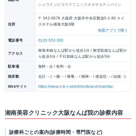
ショウナンビヨウクリニックオオサカナンバイン
〒 542-0076 大阪府 大阪市中央区難波5-1-60 スイ
住所
スホテル南海大阪6階
地図アプリで開く
電話番号
0120-553-302
南海本線なんば駅から徒歩1分 / 御堂筋線なんば駅か
アクセス
ら徒歩3分 / 千日前線なんば駅から徒歩5分
駐車場
無料 - 台 / 有料 - 台
病床数
合計: - ( 一般: - / 療養: - / 精神: - / 感染症: - / 結核: -)
Webサイト
https://www.s-b-c.net/clinic/branch/namba/
湘南美容クリニック大阪なんば院の診察内容
診療科ごとの案内(診療時間・専門医など)