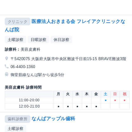
医療法人おきまる会 フレイアクリニックな
クリニック
んば院
土曜診察
日曜診察
休日診察
診療科：
美容皮膚科
〒5420075 大阪府大阪市中央区難波千日前15-15 BRAVE難波3階
06-4400-1360
御堂筋線なんば駅から徒歩5分
美容皮膚科 診療時間
月
火
水
木
金
土
日
祝
11:00-20:00
●
●
●
12:00-21:00
●
●
●
●
●
なんばアップル歯科
歯科診療所
土曜診察