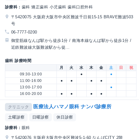
診療科：
歯科 矯正歯科 小児歯科 歯科口腔外科
〒5420075 大阪府大阪市中央区難波千日前15-15 BRAVE難波503
号
06-7777-0200
御堂筋線なんば駅から徒歩1分 / 南海本線なんば駅から徒歩1分 /
近鉄難波線大阪難波駅から徒...
歯科 診療時間
月
火
水
木
金
土
日
祝
09:30-13:00
●
●
11:00-16:00
●
●
●
●
13:00-17:00
●
16:00-20:00
●
●
●
●
医療法人ハマノ眼科 ナンバ診療所
クリニック
土曜診察
日曜診察
休日診察
診療科：
眼科
〒5420076 大阪府大阪市中央区難波5-1-60 なんばCITY 2階