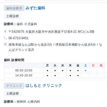
みずた歯科
歯科診療所
土曜診察
診療科：
歯科 小児歯科
〒5420075 大阪府大阪市中央区難波千日前4-21 MCビル3階
06-6710-9451
南海本線なんば駅から徒歩2分 / 堺筋線日本橋駅から徒歩5分 / な
んばグランド花月
歯科 診療時間
月
火
水
木
金
土
日
祝
09:30-13:00
●
●
●
●
●
●
14:30-19:30
●
●
●
●
はしもと クリニック
クリニック
土曜診察
診療科：
精神科 心療内科