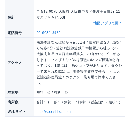
〒 542-0075 大阪府 大阪市中央区難波千日前13-11
住所
マスザキヤビル3F
地図アプリで開く
電話番号
06-6631-3986
南海本線なんば駅から徒歩1分 / 御堂筋線なんば駅か
ら徒歩3分 / 近鉄難波線近鉄日本橋駅から徒歩8分 /
大阪高島屋の東西連絡通路入口の向かいにビルがあ
ります。マスザキヤビルは茶色のレンガ様建物とな
アクセス
っており、1階には毛糸ショップがあります。タクシ
ーで来られる際には、南警察署難波交番もしくは大
阪難波郵便局近くのタクシー乗り場で降車くださ
い。
駐車場
無料 - 台 / 有料 - 台
病床数
合計: - ( 一般: - / 療養: - / 精神: - / 感染症: - / 結核: -)
Webサイト
http://seo-shika.com