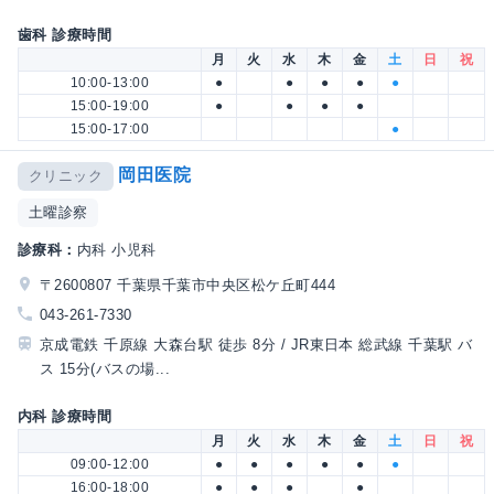
歯科 診療時間
月
火
水
木
金
土
日
祝
10:00-13:00
●
●
●
●
●
15:00-19:00
●
●
●
●
15:00-17:00
●
岡田医院
クリニック
土曜診察
診療科：
内科 小児科
〒2600807 千葉県千葉市中央区松ケ丘町444
043-261-7330
京成電鉄 千原線 大森台駅 徒歩 8分 / JR東日本 総武線 千葉駅 バ
ス 15分(バスの場...
内科 診療時間
月
火
水
木
金
土
日
祝
09:00-12:00
●
●
●
●
●
●
16:00-18:00
●
●
●
●