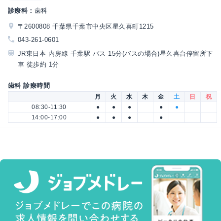
診療科：
歯科
〒2600808 千葉県千葉市中央区星久喜町1215
043-261-0601
JR東日本 内房線 千葉駅 バス 15分(バスの場合)星久喜台停留所下
車 徒歩約 1分
歯科 診療時間
月
火
水
木
金
土
日
祝
08:30-11:30
●
●
●
●
●
14:00-17:00
●
●
●
●