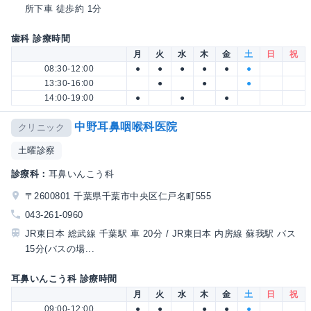
所下車 徒歩約 1分
歯科 診療時間
月
火
水
木
金
土
日
祝
08:30-12:00
●
●
●
●
●
●
13:30-16:00
●
●
●
14:00-19:00
●
●
●
中野耳鼻咽喉科医院
クリニック
土曜診察
診療科：
耳鼻いんこう科
〒2600801 千葉県千葉市中央区仁戸名町555
043-261-0960
JR東日本 総武線 千葉駅 車 20分 / JR東日本 内房線 蘇我駅 バス
15分(バスの場...
耳鼻いんこう科 診療時間
月
火
水
木
金
土
日
祝
09:00-12:00
●
●
●
●
●