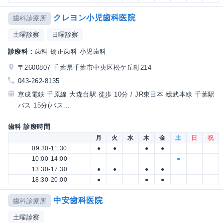
クレヨン小児歯科医院
歯科診療所
土曜診察
日曜診察
診療科：
歯科 矯正歯科 小児歯科
〒2600807 千葉県千葉市中央区松ケ丘町214
043-262-8135
京成電鉄 千原線 大森台駅 徒歩 10分 / JR東日本 総武本線 千葉駅
バス 15分(バス...
歯科 診療時間
月
火
水
木
金
土
日
祝
09:30-11:30
●
●
●
●
10:00-14:00
●
13:30-17:30
●
●
●
●
18:30-20:00
●
●
●
中安歯科医院
歯科診療所
土曜診察