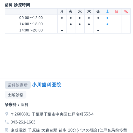
歯科 診療時間
月
火
水
木
金
土
日
祝
09:00〜12:00
●
●
●
●
●
●
14:00〜18:00
●
●
●
●
14:00〜20:00
●
●
小川歯科医院
歯科診療所
土曜診察
診療科：
歯科
〒2600801 千葉県千葉市中央区仁戸名町553-4
043-261-1663
京成電鉄 千原線 大森台駅 徒歩 10分(バスの場合)仁戸名局前停留