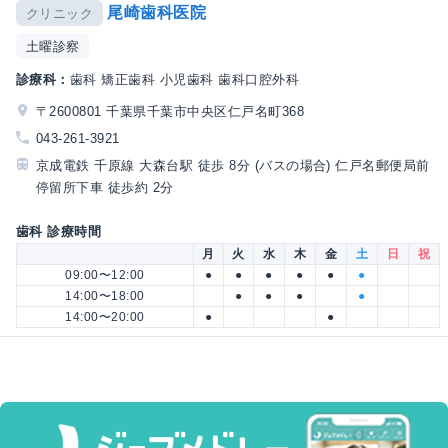
尾崎歯科医院
クリニック
土曜診察
診療科：
歯科 矯正歯科 小児歯科 歯科口腔外科
〒2600801 千葉県千葉市中央区仁戸名町368
043-261-3921
京成電鉄 千原線 大森台駅 徒歩 8分 (バスの場合) 仁戸名郵便局前
停留所下車 徒歩約 2分
歯科 診療時間
月
火
水
木
金
土
日
祝
09:00〜12:00
●
●
●
●
●
●
14:00〜18:00
●
●
●
●
14:00〜20:00
●
●