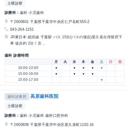
土曜診察
診療科：
歯科 小児歯科
〒2600801 千葉県千葉市中央区仁戸名町555-2
043-264-1251
JR東日本 総武線 千葉駅 バス 15分(バスの場合)星久喜台停留所下
車 徒歩約 2分 / 京...
歯科 診療時間
月
火
水
木
金
土
日
祝
10:00-13:00
●
●
●
●
●
15:00-19:00
●
●
●
●
15:00-17:00
●
高原歯科医院
歯科診療所
土曜診察
診療科：
歯科 小児歯科 歯科口腔外科
〒2600808 千葉県千葉市中央区星久喜町1162-16