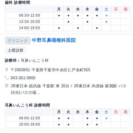
歯科 診療時間
月
火
水
木
金
土
日
祝
08:30-12:00
●
●
●
●
●
●
13:30-16:00
●
●
●
14:00-19:00
●
●
●
中野耳鼻咽喉科医院
クリニック
土曜診察
診療科：
耳鼻いんこう科
〒2600801 千葉県千葉市中央区仁戸名町555
043-261-0960
JR東日本 総武線 千葉駅 車 20分 / JR東日本 内房線 蘇我駅 バス
15分(バスの場...
耳鼻いんこう科 診療時間
月
火
水
木
金
土
日
祝
09:00-12:00
●
●
●
●
●
16:00-18:00
●
●
●
●