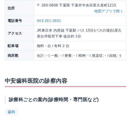
〒 260-0808 千葉県 千葉市中央区星久喜町1215
住所
地図アプリで開く
電話番号
043-261-0601
JR東日本 内房線 千葉駅 バス 15分(バスの場合)星久
アクセス
喜台停留所下車 徒歩約 1分
駐車場
無料 - 台 / 有料 2 台
病床数
合計: - ( 一般: - / 療養: - / 精神: - / 感染症: - / 結核: -)
中安歯科医院の診察内容
診療科ごとの案内(診療時間・専門医など)
歯科