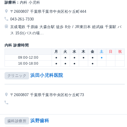
診療科：
内科 小児科
〒2600807 千葉県千葉市中央区松ケ丘町444
043-261-7330
京成電鉄 千原線 大森台駅 徒歩 8分 / JR東日本 総武線 千葉駅 バ
ス 15分(バスの場...
内科 診療時間
月
火
水
木
金
土
日
祝
09:00-12:00
●
●
●
●
●
●
16:00-18:00
●
●
●
●
浜田小児科医院
クリニック
〒2600807 千葉県千葉市中央区松ケ丘町73
浜野歯科
歯科診療所