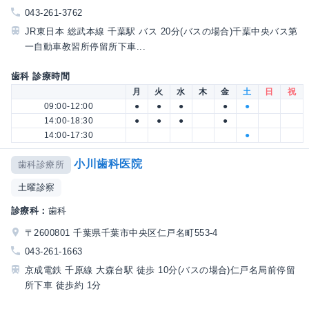
043-261-3762
JR東日本 総武本線 千葉駅 バス 20分(バスの場合)千葉中央バス第
一自動車教習所停留所下車...
歯科 診療時間
月
火
水
木
金
土
日
祝
09:00-12:00
●
●
●
●
●
14:00-18:30
●
●
●
●
14:00-17:30
●
小川歯科医院
歯科診療所
土曜診察
診療科：
歯科
〒2600801 千葉県千葉市中央区仁戸名町553-4
043-261-1663
京成電鉄 千原線 大森台駅 徒歩 10分(バスの場合)仁戸名局前停留
所下車 徒歩約 1分