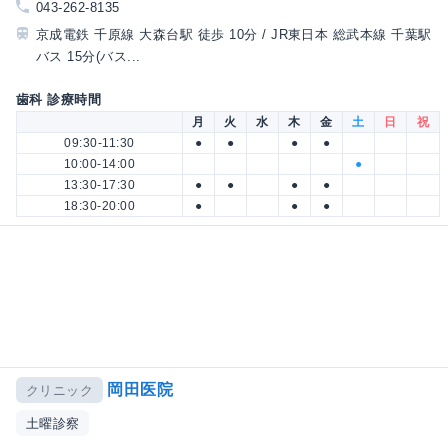
043-262-8135
京成電鉄 千原線 大森台駅 徒歩 10分 / JR東日本 総武本線 千葉駅
バス 15分(バス...
歯科 診療時間
月
火
水
木
金
土
日
祝
09:30-11:30
●
●
●
●
10:00-14:00
●
13:30-17:30
●
●
●
●
18:30-20:00
●
●
●
岡田医院
クリニック
土曜診察