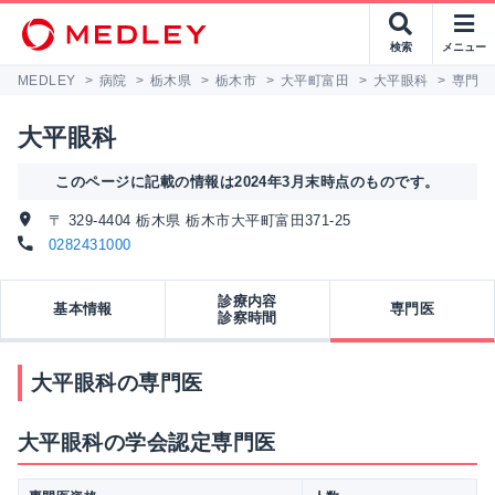
検索
メニュー
MEDLEY
>
病院
>
栃木県
>
栃木市
>
大平町富田
>
大平眼科
>
専門医
大平眼科
このページに記載の情報は2024年3月末時点のものです。
〒 329-4404 栃木県 栃木市大平町富田371-25
0282431000
診療内容
基本情報
専門医
診察時間
大平眼科の専門医
大平眼科の学会認定専門医