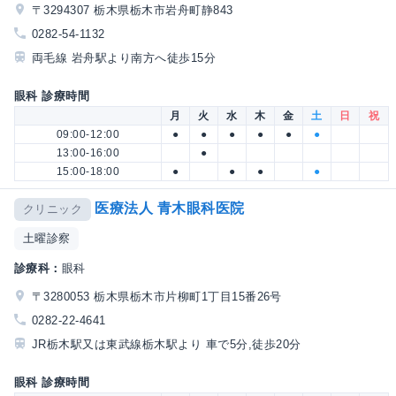
〒3294307 栃木県栃木市岩舟町静843
0282-54-1132
両毛線 岩舟駅より南方へ徒歩15分
眼科 診療時間
月
火
水
木
金
土
日
祝
09:00-12:00
●
●
●
●
●
●
13:00-16:00
●
15:00-18:00
●
●
●
●
医療法人 青木眼科医院
クリニック
土曜診察
診療科：
眼科
〒3280053 栃木県栃木市片柳町1丁目15番26号
0282-22-4641
JR栃木駅又は東武線栃木駅より 車で5分,徒歩20分
眼科 診療時間