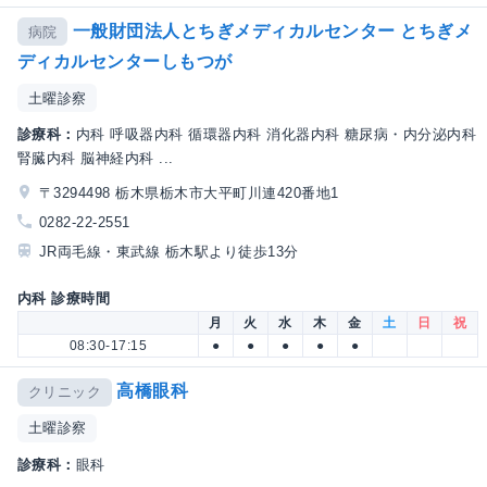
一般財団法人とちぎメディカルセンター とちぎメ
病院
ディカルセンターしもつが
土曜診察
診療科：
内科 呼吸器内科 循環器内科 消化器内科 糖尿病・内分泌内科
腎臓内科 脳神経内科 ...
〒3294498 栃木県栃木市大平町川連420番地1
0282-22-2551
JR両毛線・東武線 栃木駅より徒歩13分
内科 診療時間
月
火
水
木
金
土
日
祝
08:30-17:15
●
●
●
●
●
高橋眼科
クリニック
土曜診察
診療科：
眼科