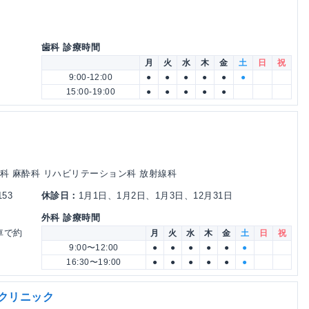
歯科 診療時間
月
火
水
木
金
土
日
祝
9:00-12:00
●
●
●
●
●
●
15:00-19:00
●
●
●
●
●
門科 麻酔科 リハビリテーション科 放射線科
53
休診日：
1月1日、1月2日、1月3日、12月31日
外科 診療時間
車で約
月
火
水
木
金
土
日
祝
9:00〜12:00
●
●
●
●
●
●
16:30〜19:00
●
●
●
●
●
●
とクリニック