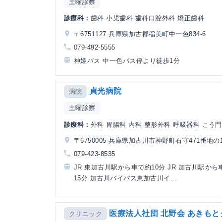
土曜診察
診療科：
歯科 小児歯科 歯科口腔外科 矯正歯科
〒6751127 兵庫県加古郡稲美町中一色834-6
079-492-5555
神姫バス 中一色バス停より徒歩1分
貞光病院
病院
土曜診察
診療科：
外科 胃腸科 内科 整形外科 呼吸器科 こう
〒6750005 兵庫県加古川市神野町石守471番地の1
079-423-8535
JR 東加古川駅から車で約10分 JR 加古川駅から
15分 加古川バイパス東加古川イ...
医療法人社団 北野会 あきも
クリニック