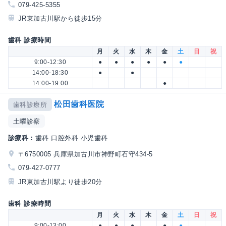
079-425-5355
JR東加古川駅から徒歩15分
歯科 診療時間
月
火
水
木
金
土
日
祝
9:00-12:30
●
●
●
●
●
●
14:00-18:30
●
●
14:00-19:00
●
松田歯科医院
歯科診療所
土曜診察
診療科：
歯科 口腔外科 小児歯科
〒6750005 兵庫県加古川市神野町石守434-5
079-427-0777
JR東加古川駅より徒歩20分
歯科 診療時間
月
火
水
木
金
土
日
祝
9:00-13:00
●
●
●
●
●