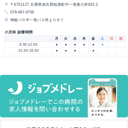
〒6751127 兵庫県加古郡稲美町中一色青の井822-2
079-497-0700
神姫バス中一色バス停よりすぐ
小児科 診療時間
月
火
水
木
金
土
日
祝
8:30-12:00
●
●
●
●
●
●
15:30-18:30
●
●
●
●