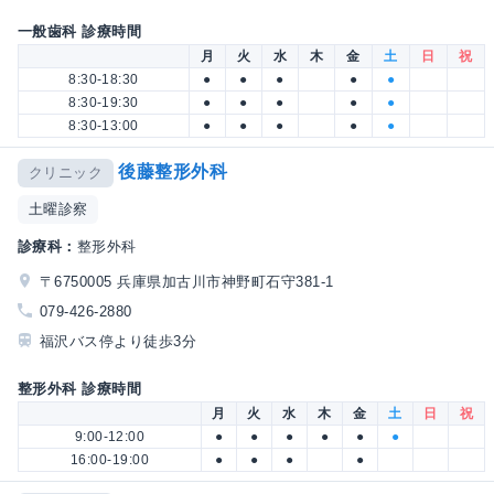
一般歯科 診療時間
月
火
水
木
金
土
日
祝
8:30-18:30
●
●
●
●
●
8:30-19:30
●
●
●
●
●
8:30-13:00
●
●
●
●
●
後藤整形外科
クリニック
土曜診察
診療科：
整形外科
〒6750005 兵庫県加古川市神野町石守381-1
079-426-2880
福沢バス停より徒歩3分
整形外科 診療時間
月
火
水
木
金
土
日
祝
9:00-12:00
●
●
●
●
●
●
16:00-19:00
●
●
●
●