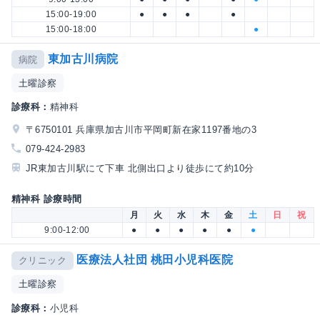
15:00-19:00
●
●
●
●
15:00-18:00
●
東加古川病院
病院
土曜診察
診療科：
精神科
〒6750101 兵庫県加古川市平岡町新在家1197番地の3
079-424-2983
JR東加古川駅にて下車 北側出口より徒歩にて約10分
精神科 診療時間
月
火
水
木
金
土
日
祝
9:00-12:00
●
●
●
●
●
●
医療法人社団 桃田小児科医院
クリニック
土曜診察
診療科：
小児科