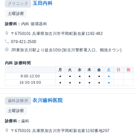
玉田内科
クリニック
土曜診察
診療科：
内科 循環器科
〒6750101 兵庫県加古川市平岡町新在家1192-482
079-421-2500
JR東加古川駅より徒歩10分(加古川警察署入口、鶴池タウン)
内科 診療時間
月
火
水
木
金
土
日
祝
9:00-12:00
●
●
●
●
●
●
16:30-19:00
●
●
●
●
●
●
衣川歯科医院
歯科診療所
土曜診察
診療科：
歯科
〒6750101 兵庫県加古川市平岡町新在家1192番地207