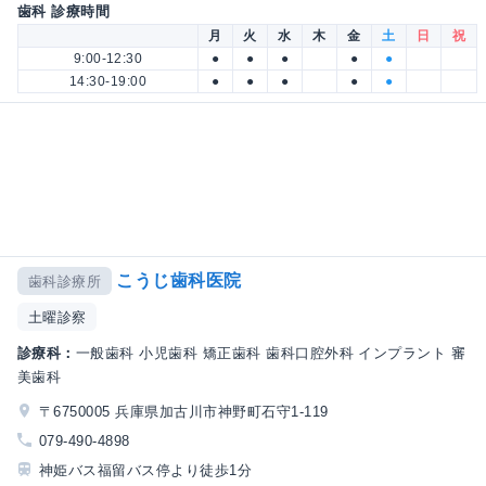
歯科 診療時間
月
火
水
木
金
土
日
祝
9:00-12:30
●
●
●
●
●
14:30-19:00
●
●
●
●
●
こうじ歯科医院
歯科診療所
土曜診察
診療科：
一般歯科 小児歯科 矯正歯科 歯科口腔外科 インプラント 審
美歯科
〒6750005 兵庫県加古川市神野町石守1-119
079-490-4898
神姫バス福留バス停より徒歩1分