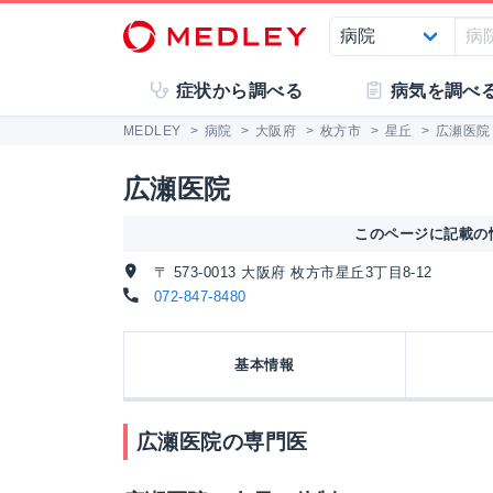
症状から調べる
病気を調べ
MEDLEY
>
病院
>
大阪府
>
枚方市
>
星丘
>
広瀬医院
広瀬医院
このページに記載の情
〒 573-0013 大阪府 枚方市星丘3丁目8-12
072-847-8480
基本情報
広瀬医院の専門医