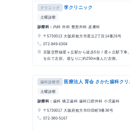
李クリニック
クリニック
土曜診察
診療科：
内科 外科 整形外科 皮膚科
〒5730013 大阪府枚方市星丘2丁目14番26号
072-849-6304
京阪交野線星ヶ丘駅から徒歩5分 / 星ヶ丘駅下車
を出て左折。道なりに約250m進んだ左側。
医療法人 育会 さかた歯科クリ
歯科診療所
土曜診察
診療科：
歯科 矯正歯科 歯科口腔外科 小児歯科
〒5730017 大阪府枚方市印田町9番38号
072-380-5167