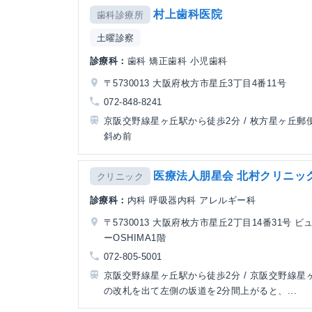
村上歯科医院
歯科診療所
土曜診察
診療科：
歯科 矯正歯科 小児歯科
〒5730013 大阪府枚方市星丘3丁目4番11号
072-848-8241
京阪交野線星ヶ丘駅から徒歩2分 / 枚方星ヶ丘郵
斜め前
医療法人朋星会 北村クリニッ
クリニック
診療科：
内科 呼吸器内科 アレルギー科
〒5730013 大阪府枚方市星丘2丁目14番31号 ビ
ーOSHIMA1階
072-805-5001
京阪交野線星ヶ丘駅から徒歩2分 / 京阪交野線星
の改札を出て左側の坂道を2分間上がると、...