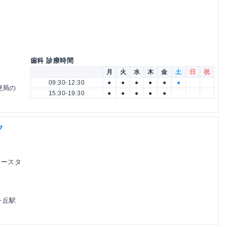
歯科 診療時間
月
火
水
木
金
土
日
祝
09:30-12:30
●
●
●
●
●
●
便局の
15:30-19:30
●
●
●
●
●
ク
ュースタ
ヶ丘駅