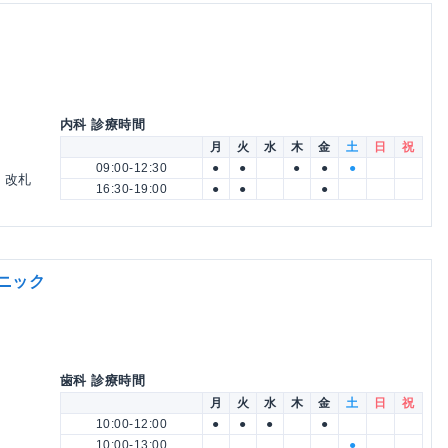
内科 診療時間
月
火
水
木
金
土
日
祝
09:00-12:30
●
●
●
●
●
。改札
16:30-19:00
●
●
●
ニック
歯科 診療時間
月
火
水
木
金
土
日
祝
10:00-12:00
●
●
●
●
10:00-13:00
●