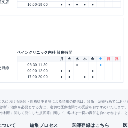
星支店
16:00-19:00
●
●
●
●
●
ペインクリニック内科 診療時間
月
火
水
木
金
土
日
祝
08:30-11:30
●
●
交野線
09:00-12:00
●
●
●
17:00-20:00
●
●
●
●
ビスにおける医師・医療従事者等による情報の提供は、診断・治療行為ではあり
診断・治療を必要とする方は、適切な医療機関での受診をおすすめいたします
や利用に関して発生した損害等に関して、弊社は一切の責任を負いかねますこ
Yについて
編集プロセス
医師登録はこちら
医