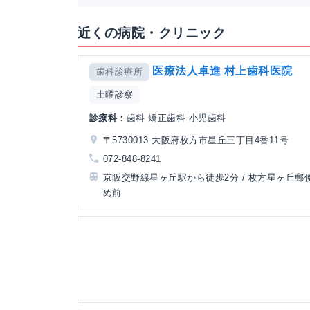
近くの病院・クリニック
医療法人卓進 村上歯科医院
歯科診療所
土曜診察
診療科：
歯科 矯正歯科 小児歯科
〒5730013 大阪府枚方市星丘三丁目4番11号
072-848-8241
京阪交野線星ヶ丘駅から徒歩2分 / 枚方星ヶ丘郵
め前