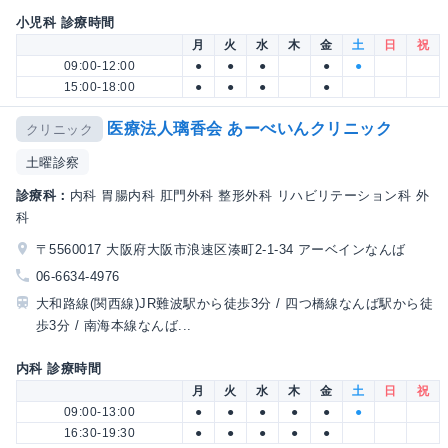
小児科 診療時間
月
火
水
木
金
土
日
祝
09:00-12:00
●
●
●
●
●
15:00-18:00
●
●
●
●
医療法人璃香会 あーべいんクリニック
クリニック
土曜診察
診療科：
内科 胃腸内科 肛門外科 整形外科 リハビリテーション科 外
科
〒5560017 大阪府大阪市浪速区湊町2-1-34 アーベインなんば
06-6634-4976
大和路線(関西線)JR難波駅から徒歩3分 / 四つ橋線なんば駅から徒
歩3分 / 南海本線なんば...
内科 診療時間
月
火
水
木
金
土
日
祝
09:00-13:00
●
●
●
●
●
●
16:30-19:30
●
●
●
●
●