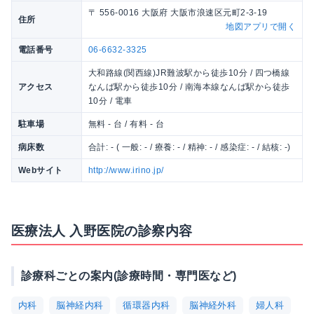
〒 556-0016 大阪府 大阪市浪速区元町2-3-19
住所
地図アプリで開く
電話番号
06-6632-3325
大和路線(関西線)JR難波駅から徒歩10分 / 四つ橋線
アクセス
なんば駅から徒歩10分 / 南海本線なんば駅から徒歩
10分 / 電車
駐車場
無料 - 台 / 有料 - 台
病床数
合計: - ( 一般: - / 療養: - / 精神: - / 感染症: - / 結核: -)
Webサイト
http://www.irino.jp/
医療法人 入野医院の診察内容
診療科ごとの案内(診療時間・専門医など)
内科
脳神経内科
循環器内科
脳神経外科
婦人科