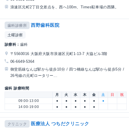
浪速区元町2丁目交差点を、西へ100m、Times駐車場の西隣。
西野歯科医院
歯科診療所
土曜診察
診療科：
歯科
〒5560016 大阪府大阪市浪速区元町1-13-7 大協ビル3階
06-6649-5364
御堂筋線なんば駅から徒歩10分 / 四つ橋線なんば駅から徒歩5分 /
26号線の元町ロータリー...
歯科 診療時間
月
火
水
木
金
土
日
祝
09:00-13:00
●
●
●
●
●
●
14:00-19:00
●
●
●
●
●
医療法人 つちだクリニック
クリニック