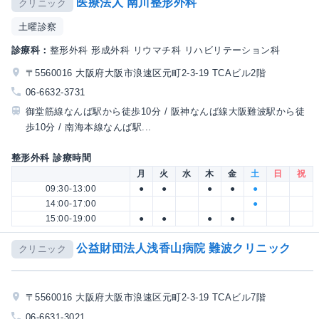
医療法人 南川整形外科
クリニック
土曜診察
診療科：
整形外科 形成外科 リウマチ科 リハビリテーション科
〒5560016 大阪府大阪市浪速区元町2-3-19 TCAビル2階
06-6632-3731
御堂筋線なんば駅から徒歩10分 / 阪神なんば線大阪難波駅から徒
歩10分 / 南海本線なんば駅...
整形外科 診療時間
月
火
水
木
金
土
日
祝
09:30-13:00
●
●
●
●
●
14:00-17:00
●
15:00-19:00
●
●
●
●
公益財団法人浅香山病院 難波クリニック
クリニック
〒5560016 大阪府大阪市浪速区元町2-3-19 TCAビル7階
06-6631-3021