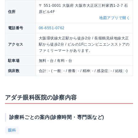
〒 551-0001 大阪府 大阪市大正区三軒家西1-2-7 石
住所
原ビル4F
地図アプリで開く
電話番号
06-6551-0762
大阪環状線大正駅から徒歩2分 / 長堀鶴見緑地線大正
アクセス
駅から徒歩2分 / ビルの1Fにコンビニエンスストアの
ファミリーマートがあります。
駐車場
無料 - 台 / 有料 - 台
病床数
合計: - ( 一般: - / 療養: - / 精神: - / 感染症: - / 結核: -)
アダチ眼科医院の診察内容
診療科ごとの案内(診療時間・専門医など)
眼科