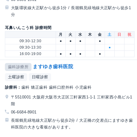
大阪環状線大正駅から徒歩1分 / 長堀鶴見緑地線大正駅から徒歩1
分
耳鼻いんこう科 診療時間
月
火
水
木
金
土
日
祝
09:30-12:30
●
●
●
●
09:30-13:30
●
16:00-19:00
●
●
●
●
ますゆき歯科医院
歯科診療所
土曜診察
日曜診察
診療科：
歯科 矯正歯科 歯科口腔外科 小児歯科
〒5510001 大阪府大阪市大正区三軒家西1-1-1 三軒家西小島ビル1
階
06-6684-8901
長堀鶴見緑地線大正駅から徒歩2分 / 大正橋の交差点にますゆき歯
科医院の大きな看板があります。