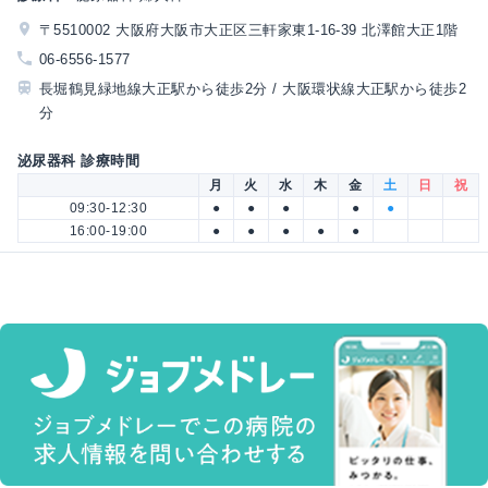
〒5510002 大阪府大阪市大正区三軒家東1-16-39 北澤館大正1階
06-6556-1577
長堀鶴見緑地線大正駅から徒歩2分 / 大阪環状線大正駅から徒歩2
分
泌尿器科 診療時間
月
火
水
木
金
土
日
祝
09:30-12:30
●
●
●
●
●
16:00-19:00
●
●
●
●
●