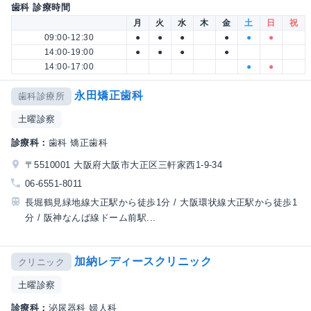
歯科 診療時間
月
火
水
木
金
土
日
祝
09:00-12:30
●
●
●
●
●
●
14:00-19:00
●
●
●
●
14:00-17:00
●
●
永田矯正歯科
歯科診療所
土曜診察
診療科：
歯科 矯正歯科
〒5510001 大阪府大阪市大正区三軒家西1-9-34
06-6551-8011
長堀鶴見緑地線大正駅から徒歩1分 / 大阪環状線大正駅から徒歩1
分 / 阪神なんば線ドーム前駅...
加納レディースクリニック
クリニック
土曜診察
診療科：
泌尿器科 婦人科