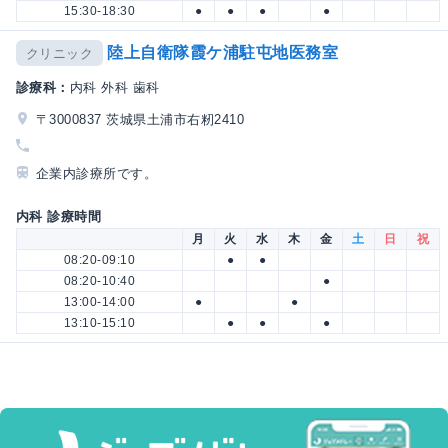
15:30-18:30
●
●
●
●
陸上自衛隊霞ケ浦駐屯地医務室
クリニック
診療科：
内科 外科 歯科
〒3000837 茨城県土浦市右籾2410
企業内診療所です。
内科 診療時間
月
火
水
木
金
土
日
祝
08:20-09:10
●
●
08:20-10:40
●
13:00-14:00
●
●
13:10-15:10
●
●
●