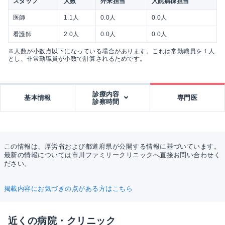
スタッフ
人数
外来担当
入院病棟担当
医師
1.1人
0.0人
0.0人
看護師
2.0人
0.0人
0.0人
※人数が小数点以下になっている場合があります。これは常勤職員を１人
とし、非常勤職員が小数で計算されるためです。
診療内容
基本情報
専門医
診察時間
この情報は、厚労省および都道府県が公開する情報に基づいています。
最新の情報については市川ファミリークリニックへ直接お問い合わせく
ださい。
掲載内容にお気づきの点がある方はこちら
近くの病院・クリニック