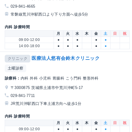
029-841-4665
常磐線荒川沖駅西口より下り方面へ徒歩5分
内科 診療時間
月
火
水
木
金
土
日
祝
09:00-12:00
●
●
●
●
●
14:00-18:00
●
●
●
●
●
医療法人悠有会鈴木クリニック
クリニック
土曜診察
診療科：
内科 外科 小児科 胃腸科 こう門科 整形外科
〒3000875 茨城県土浦市中荒川沖町5-17
029-841-7711
JR荒川沖駅西口下車土浦方向へ徒歩1分
内科 診療時間
月
火
水
木
金
土
日
祝
09:00-12:00
●
●
●
●
●