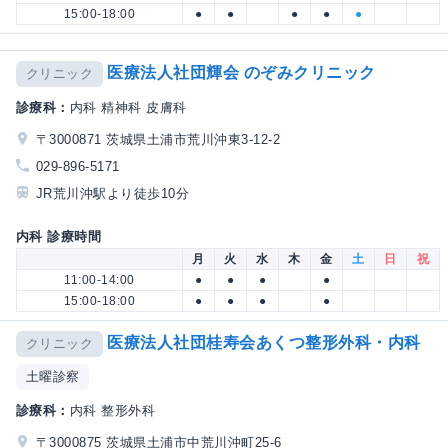
15:00-18:00
●
●
●
●
●
医療法人社団輝会 のぞみクリニック
クリニック
診療科：
内科 精神科 皮膚科
〒3000871 茨城県土浦市荒川沖東3-12-2
029-896-5171
JR荒川沖駅より徒歩10分
内科 診療時間
月
火
水
木
金
土
日
祝
11:00-14:00
●
●
●
●
15:00-18:00
●
●
●
●
医療法人社団桂寿会あくつ整形外科・内科
クリニック
土曜診察
診療科：
内科 整形外科
〒3000875 茨城県土浦市中荒川沖町25-6