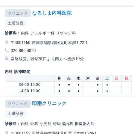
なるしま内科医院
クリニック
土曜診察
診療科：
内科 アレルギー科 リウマチ科
〒3001159 茨城県稲敷郡阿見町本郷1-22-1
029-869-4820
常磐線荒川沖駅東口より南方へ徒歩10分
内科 診療時間
月
火
水
木
金
土
日
祝
09:00-12:00
●
●
●
●
●
14:00-18:00
●
●
●
●
●
印南クリニック
クリニック
土曜診察
診療科：
内科 外科 小児科 呼吸器内科 循環器内科
〒3001152 茨城県稲敷郡阿見町荒川本郷1329-1