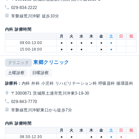
029-834-2222
常磐線荒川沖駅 徒歩10分
内科 診療時間
月
火
水
木
金
土
日
祝
09:00-13:00
●
●
●
●
●
●
15:00-18:00
●
●
●
●
●
東郷クリニック
クリニック
土曜診察
日曜診察
診療科：
内科 外科 小児科 リハビリテーション科 呼吸器科 循環器科
〒3000871 茨城県土浦市荒川沖東3-19-30
029-843-7770
常磐線荒川沖駅東口から徒歩7分
内科 診療時間
月
火
水
木
金
土
日
祝
08:30-12:30
●
●
●
●
●
●