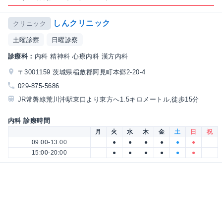
しんクリニック
クリニック
土曜診察
日曜診察
診療科：
内科 精神科 心療内科 漢方内科
〒3001159 茨城県稲敷郡阿見町本郷2-20-4
029-875-5686
JR常磐線荒川沖駅東口より東方へ1.5キロメートル,徒歩15分
内科 診療時間
月
火
水
木
金
土
日
祝
09:00-13:00
●
●
●
●
●
●
15:00-20:00
●
●
●
●
●
●