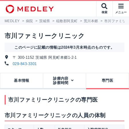
検索
メニュー
MEDLEY
>
病院
>
茨城県
>
稲敷郡阿見町
>
荒川本郷
>
市川ファミリ
市川ファミリークリニック
このページに記載の情報は2024年3月末時点のものです。
〒 300-1152 茨城県 阿見町本郷1-2-1
029-843-3301
診療内容
基本情報
専門医
診察時間
市川ファミリークリニックの専門医
市川ファミリークリニックの人員の体制