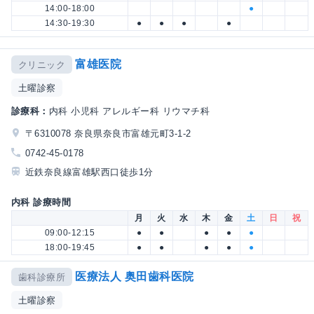
14:00-18:00
●
14:30-19:30
●
●
●
●
富雄医院
クリニック
土曜診察
診療科：
内科 小児科 アレルギー科 リウマチ科
〒6310078 奈良県奈良市富雄元町3-1-2
0742-45-0178
近鉄奈良線富雄駅西口徒歩1分
内科 診療時間
月
火
水
木
金
土
日
祝
09:00-12:15
●
●
●
●
●
18:00-19:45
●
●
●
●
●
医療法人 奥田歯科医院
歯科診療所
土曜診察