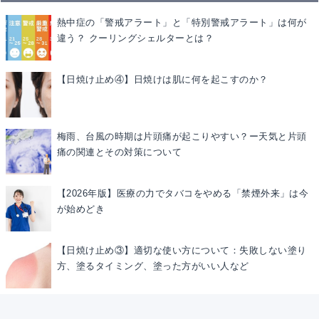
熱中症の「警戒アラート」と「特別警戒アラート」は何が
違う？ クーリングシェルターとは？
【日焼け止め④】日焼けは肌に何を起こすのか？
梅雨、台風の時期は片頭痛が起こりやすい？ー天気と片頭
痛の関連とその対策について
【2026年版】医療の力でタバコをやめる「禁煙外来」は今
が始めどき
【日焼け止め③】適切な使い方について：失敗しない塗り
方、塗るタイミング、塗った方がいい人など