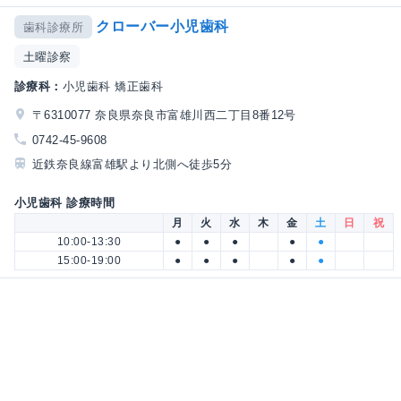
クローバー小児歯科
歯科診療所
土曜診察
診療科：
小児歯科 矯正歯科
〒6310077 奈良県奈良市富雄川西二丁目8番12号
0742-45-9608
近鉄奈良線富雄駅より北側へ徒歩5分
小児歯科 診療時間
月
火
水
木
金
土
日
祝
10:00-13:30
●
●
●
●
●
15:00-19:00
●
●
●
●
●