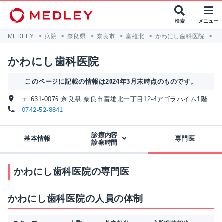
検索
メニュー
MEDLEY
>
病院
>
奈良県
>
奈良市
>
富雄北
>
かわにし歯科医院
>
専
かわにし歯科医院
このページに記載の情報は2024年3月末時点のものです。
〒 631-0076 奈良県 奈良市富雄北一丁目12-4アゴラハイム1階
0742-52-8841
診療内容
基本情報
専門医
診察時間
かわにし歯科医院の専門医
かわにし歯科医院の人員の体制