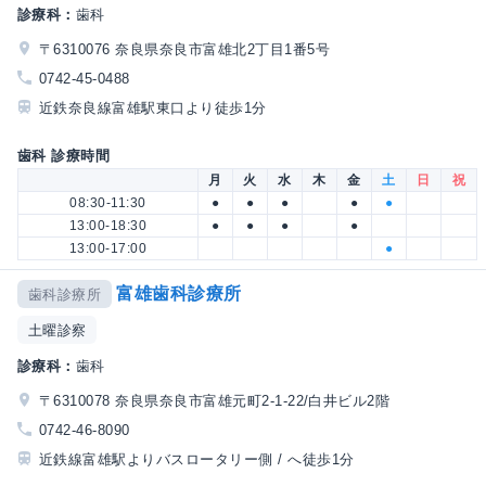
診療科：
歯科
〒6310076 奈良県奈良市富雄北2丁目1番5号
0742-45-0488
近鉄奈良線富雄駅東口より徒歩1分
歯科 診療時間
月
火
水
木
金
土
日
祝
08:30-11:30
●
●
●
●
●
13:00-18:30
●
●
●
●
13:00-17:00
●
富雄歯科診療所
歯科診療所
土曜診察
診療科：
歯科
〒6310078 奈良県奈良市富雄元町2-1-22/白井ビル2階
0742-46-8090
近鉄線富雄駅よりバスロータリー側 / へ徒歩1分