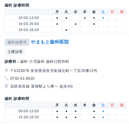
歯科 診療時間
月
火
水
木
金
土
日
祝
10:00-13:00
●
●
●
●
●
16:00-20:00
●
●
●
16:00-18:00
●
やまもと歯科医院
歯科診療所
土曜診察
診療科：
歯科 小児歯科 歯科口腔外科
〒6310078 奈良県奈良市富雄元町一丁目20番13号
0742-41-0410
近鉄奈良線 富雄駅より東へ 徒歩4分
歯科 診療時間
月
火
水
木
金
土
日
祝
09:00-13:00
●
●
●
●
●
15:30-19:30
●
●
●
●
●