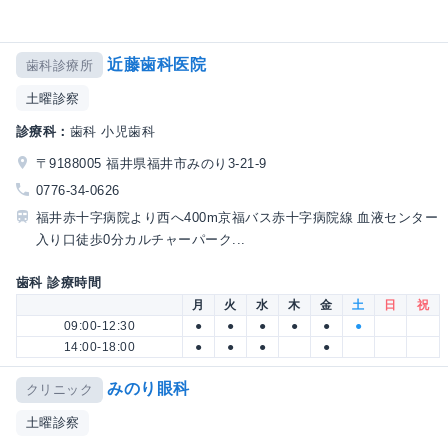
近藤歯科医院
歯科診療所
土曜診察
診療科：
歯科 小児歯科
〒9188005 福井県福井市みのり3-21-9
0776-34-0626
福井赤十字病院より西へ400m京福バス赤十字病院線 血液センター
入り口徒歩0分カルチャーパーク...
歯科 診療時間
月
火
水
木
金
土
日
祝
09:00-12:30
●
●
●
●
●
●
14:00-18:00
●
●
●
●
みのり眼科
クリニック
土曜診察