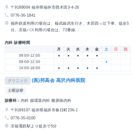
〒9188004 福井県福井市西木田3-4-26
0776-36-1841
福井鉄道利用の場合は、福武線武生行き、木田四ッ辻下車、徒歩5
分。京福バス利用の場合は、72番線...
内科 診療時間
月
火
水
木
金
土
日
祝
09:00-12:00
●
●
●
●
●
09:00-12:30
●
14:00-18:00
●
●
●
●
●
(医)邦高会 高沢内科医院
クリニック
土曜診察
診療科：
内科 循環器内科 糖尿病内科
〒9188107 福井県福井市春日町236-1
0776-35-0100
京福電鉄駅より徒歩で5分