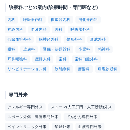
診療科ごとの案内(診療時間・専門医など)
内科
呼吸器内科
循環器内科
消化器内科
神経内科
血液内科
外科
呼吸器外科
心臓血管外科
脳神経外科
整形外科
形成外科
眼科
皮膚科
腎臓・泌尿器科
小児科
精神科
耳鼻咽喉科
産婦人科
歯科
歯科口腔外科
リハビリテーション科
放射線科
麻酔科
病理診断科
専門外来
アレルギー専門外来
ストーマ(人工肛門・人工膀胱)外来
スポーツ外傷・障害専門外来
てんかん専門外来
ペインクリニック外来
禁煙外来
血液専門外来