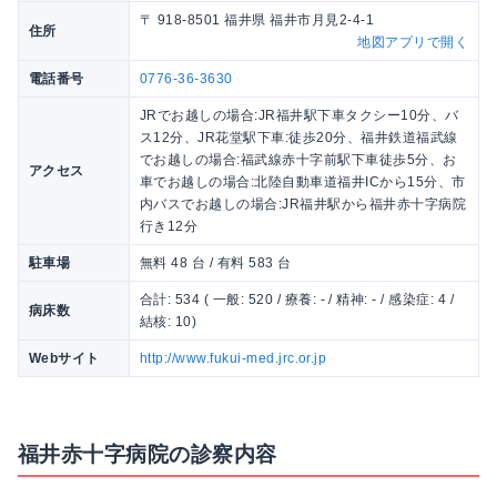
〒 918-8501 福井県 福井市月見2-4-1
住所
地図アプリで開く
電話番号
0776-36-3630
JRでお越しの場合:JR福井駅下車タクシー10分、バ
ス12分、JR花堂駅下車:徒歩20分、福井鉄道福武線
でお越しの場合:福武線赤十字前駅下車徒歩5分、お
アクセス
車でお越しの場合:北陸自動車道福井ICから15分、市
内バスでお越しの場合:JR福井駅から福井赤十字病院
行き12分
駐車場
無料 48 台 / 有料 583 台
合計: 534 ( 一般: 520 / 療養: - / 精神: - / 感染症: 4 /
病床数
結核: 10)
Webサイト
http://www.fukui-med.jrc.or.jp
福井赤十字病院の診察内容