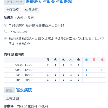
医療法人 生田会 生田医院
クリニック
土曜診察
休日診察
診療科：
内科 小児科
〒9188004 福井県福井市西木田2-4-14
0776-36-2891
福井鉄道福武線木田四ツ辻駅より徒歩2分京福バス木田四ツ辻バス
停より徒歩2分
内科 診療時間
月
火
水
木
金
土
日
祝
09:00-11:00
●
●
●
●
●
09:00-12:00
●
●
13:00-15:00
●
●
●
●
●
●
18:30-20:00
●
●
●
●
●
冨永病院
病院
土曜診察
診療科：
内科 消化器科 小児科