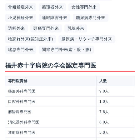
骨粗鬆症外来
循環器外来
女性専門外来
小児神経外来
睡眠障害外来
糖尿病専門外来
透析外来
頭痛専門外来
乳腺外来
物忘れ外来(認知症外来)
膠原病・リウマチ専門外来
喘息専門外来
関節専門外来(肩・股・膝)
福井赤十字病院の学会認定専門医
専門医資格
人数
整形外科専門医
9.0人
口腔外科専門医
1.0人
麻酔科専門医
7.6人
消化器外科専門医
8.0人
放射線科専門医
5.0人