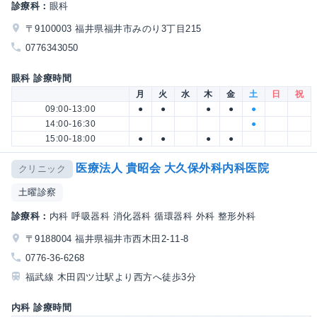
診療科：
眼科
〒9100003 福井県福井市みのり3丁目215
0776343050
眼科 診療時間
月
火
水
木
金
土
日
祝
09:00-13:00
●
●
●
●
●
14:00-16:30
●
15:00-18:00
●
●
●
●
医療法人 貴昭会 大久保外科内科医院
クリニック
土曜診察
診療科：
内科 呼吸器科 消化器科 循環器科 外科 整形外科
〒9188004 福井県福井市西木田2-11-8
0776-36-6268
福武線 木田四ツ辻駅より西方へ徒歩3分
内科 診療時間