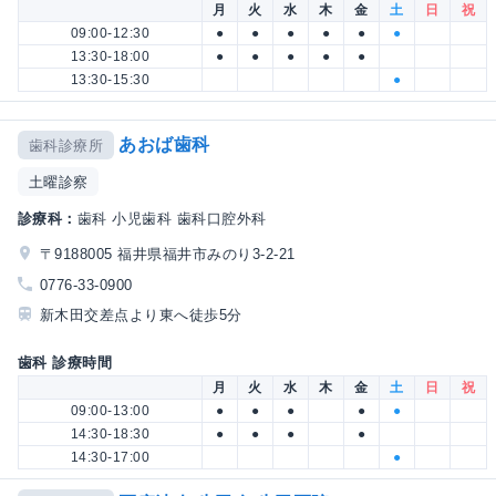
月
火
水
木
金
土
日
祝
09:00-12:30
●
●
●
●
●
●
13:30-18:00
●
●
●
●
●
13:30-15:30
●
あおば歯科
歯科診療所
土曜診察
診療科：
歯科 小児歯科 歯科口腔外科
〒9188005 福井県福井市みのり3-2-21
0776-33-0900
新木田交差点より東へ徒歩5分
歯科 診療時間
月
火
水
木
金
土
日
祝
09:00-13:00
●
●
●
●
●
14:30-18:30
●
●
●
●
14:30-17:00
●