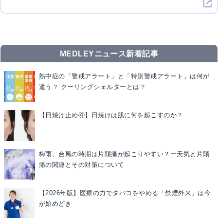
MEDLEYニュース新着記事
熱中症の「警戒アラート」と「特別警戒アラート」は何が
違う？ クーリングシェルターとは？
【日焼け止め④】日焼けは肌に何を起こすのか？
梅雨、台風の時期は片頭痛が起こりやすい？ー天気と片頭
痛の関連とその対策について
【2026年版】医療の力でタバコをやめる「禁煙外来」は今
が始めどき