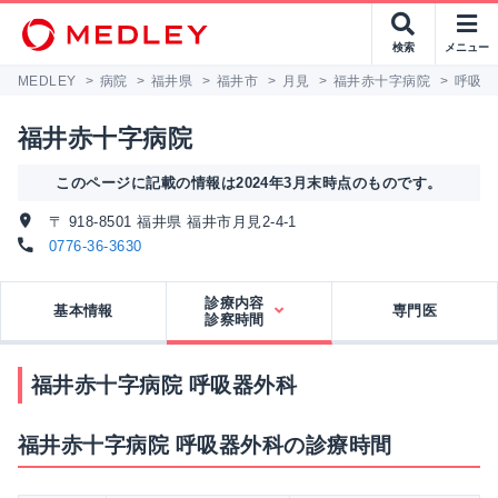
検索
メニュー
MEDLEY
>
病院
>
福井県
>
福井市
>
月見
>
福井赤十字病院
>
呼吸器
福井赤十字病院
このページに記載の情報は2024年3月末時点のものです。
〒 918-8501 福井県 福井市月見2-4-1
0776-36-3630
診療内容
基本情報
専門医
診察時間
福井赤十字病院 呼吸器外科
福井赤十字病院 呼吸器外科の診療時間