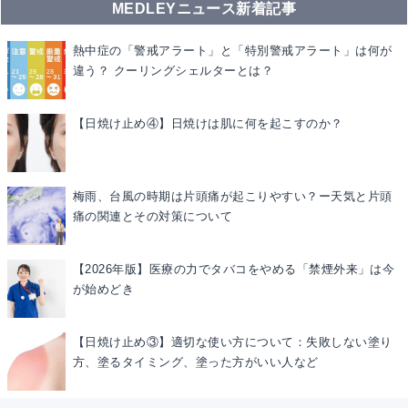
MEDLEYニュース新着記事
熱中症の「警戒アラート」と「特別警戒アラート」は何が
違う？ クーリングシェルターとは？
【日焼け止め④】日焼けは肌に何を起こすのか？
梅雨、台風の時期は片頭痛が起こりやすい？ー天気と片頭
痛の関連とその対策について
【2026年版】医療の力でタバコをやめる「禁煙外来」は今
が始めどき
【日焼け止め③】適切な使い方について：失敗しない塗り
方、塗るタイミング、塗った方がいい人など