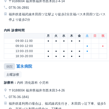
〒9188004 福井県福井市西木田2-4-14
0776-36-2891
福井鉄道福武線木田四ツ辻駅より徒歩2分京福バス木田四ツ辻バス
停より徒歩2分
内科 診療時間
月
火
水
木
金
土
日
祝
09:00-11:00
●
●
●
●
●
09:00-12:00
●
●
13:00-15:00
●
●
●
●
●
●
18:30-20:00
●
●
●
●
●
冨永病院
病院
土曜診察
診療科：
内科 消化器科 小児科
〒9188004 福井県福井市西木田3-4-26
0776-36-1841
福井鉄道利用の場合は、福武線武生行き、木田四ッ辻下車、徒歩5
分。京福バス利用の場合は、72番線...