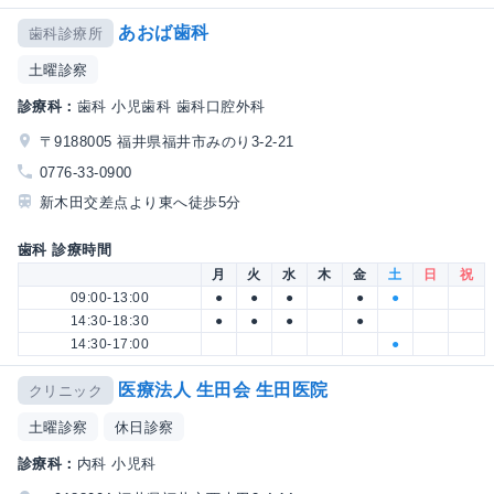
あおば歯科
歯科診療所
土曜診察
診療科：
歯科 小児歯科 歯科口腔外科
〒9188005 福井県福井市みのり3-2-21
0776-33-0900
新木田交差点より東へ徒歩5分
歯科 診療時間
月
火
水
木
金
土
日
祝
09:00-13:00
●
●
●
●
●
14:30-18:30
●
●
●
●
14:30-17:00
●
医療法人 生田会 生田医院
クリニック
土曜診察
休日診察
診療科：
内科 小児科