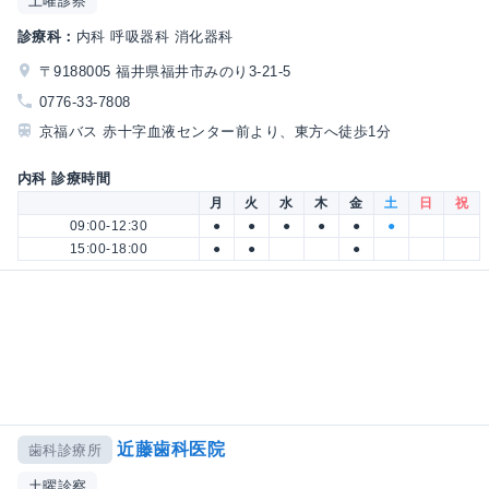
土曜診察
診療科：
内科 呼吸器科 消化器科
〒9188005 福井県福井市みのり3-21-5
0776-33-7808
京福バス 赤十字血液センター前より、東方へ徒歩1分
内科 診療時間
月
火
水
木
金
土
日
祝
09:00-12:30
●
●
●
●
●
●
15:00-18:00
●
●
●
近藤歯科医院
歯科診療所
土曜診察