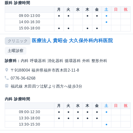
眼科 診療時間
月
火
水
木
金
土
日
祝
09:00-13:00
●
●
●
●
●
14:00-16:30
●
15:00-18:00
●
●
●
●
医療法人 貴昭会 大久保外科内科医院
クリニック
土曜診察
診療科：
内科 呼吸器科 消化器科 循環器科 外科 整形外科
〒9188004 福井県福井市西木田2-11-8
0776-36-6268
福武線 木田四ツ辻駅より西方へ徒歩3分
内科 診療時間
月
火
水
木
金
土
日
祝
09:00-12:30
●
●
●
●
●
●
13:30-18:00
●
●
●
●
●
13:30-15:30
●