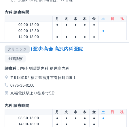
内科 診療時間
月
火
水
木
金
土
日
祝
09:00-12:00
●
●
●
●
●
09:00-12:30
●
14:00-18:00
●
●
●
●
●
(医)邦高会 高沢内科医院
クリニック
土曜診察
診療科：
内科 循環器内科 糖尿病内科
〒9188107 福井県福井市春日町236-1
0776-35-0100
京福電鉄駅より徒歩で5分
内科 診療時間
月
火
水
木
金
土
日
祝
08:30-13:00
●
●
●
●
●
●
14:00-18:00
●
●
●
●