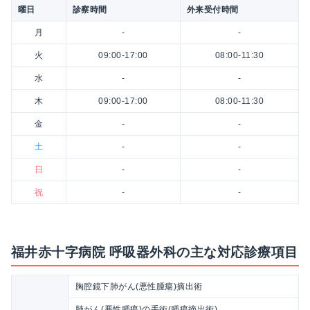
曜日
診察時間
外来受付時間
月
-
-
火
09:00-17:00
08:00-11:30
水
-
-
木
09:00-17:00
08:00-11:30
金
-
-
土
-
-
日
-
-
祝
-
-
福井赤十字病院 呼吸器外科の主な対応診療項目
胸腔鏡下肺がん(悪性腫瘍)摘出術
肺がん(悪性腫瘍)の手術(腫瘍摘出術)