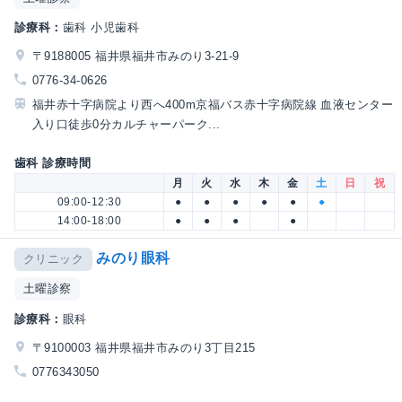
診療科：
歯科 小児歯科
〒9188005 福井県福井市みのり3-21-9
0776-34-0626
福井赤十字病院より西へ400m京福バス赤十字病院線 血液センター
入り口徒歩0分カルチャーパーク...
歯科 診療時間
月
火
水
木
金
土
日
祝
09:00-12:30
●
●
●
●
●
●
14:00-18:00
●
●
●
●
みのり眼科
クリニック
土曜診察
診療科：
眼科
〒9100003 福井県福井市みのり3丁目215
0776343050