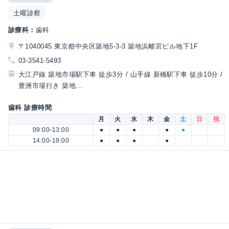
土曜診察
診療科：
歯科
〒1040045 東京都中央区築地5-3-3 築地浜離宮ビル地下1F
03-3541-5493
大江戸線 築地市場駅下車 徒歩3分 / 山手線 新橋駅下車 徒歩10分 /
豊洲市場行き 築地...
歯科 診療時間
月
火
水
木
金
土
日
祝
09:00-13:00
●
●
●
●
●
14:00-19:00
●
●
●
●