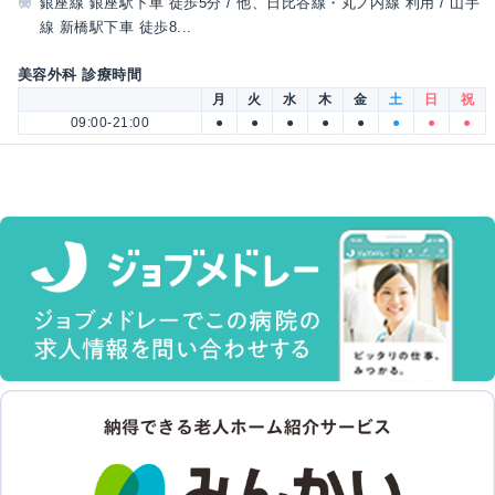
銀座線 銀座駅下車 徒歩5分 / 他、日比谷線・丸ノ内線 利用 / 山手
線 新橋駅下車 徒歩8...
美容外科 診療時間
月
火
水
木
金
土
日
祝
09:00-21:00
●
●
●
●
●
●
●
●