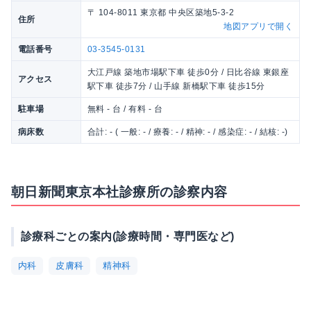
〒 104-8011 東京都 中央区築地5-3-2
住所
地図アプリで開く
電話番号
03-3545-0131
大江戸線 築地市場駅下車 徒歩0分 / 日比谷線 東銀座
アクセス
駅下車 徒歩7分 / 山手線 新橋駅下車 徒歩15分
駐車場
無料 - 台 / 有料 - 台
病床数
合計: - ( 一般: - / 療養: - / 精神: - / 感染症: - / 結核: -)
朝日新聞東京本社診療所の診察内容
診療科ごとの案内(診療時間・専門医など)
内科
皮膚科
精神科