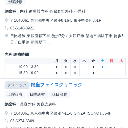
土曜診察
診療科：
内科 循環器内科 心臓血管外科 小児科
〒1040061 東京都中央区銀座8-16-5 銀座中央ビル1F
03-5148-3921
日比谷線 東銀座駅下車 徒歩7分 / 大江戸線 築地市場駅下車 徒歩5
分 / 山手線 新橋駅下...
内科 診療時間
月
火
水
木
金
土
日
祝
10:00-13:30
●
●
●
●
●
15:30-19:00
●
●
●
●
銀座フェイスクリニック
クリニック
土曜診察
日曜診察
休日診察
診療科：
美容外科 美容皮膚科
〒1040061 東京都中央区銀座7-11-6 GINZA ISONOビル4F
03-6274-6309