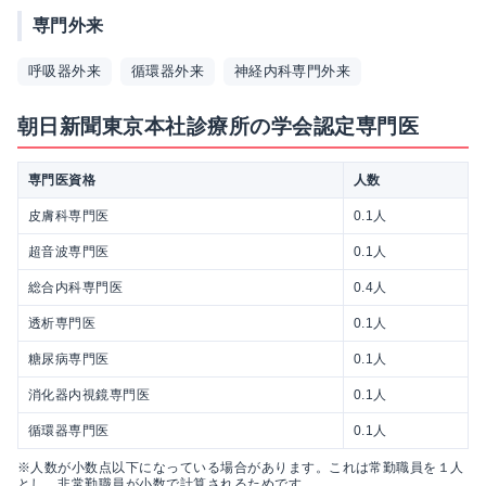
専門外来
呼吸器外来
循環器外来
神経内科専門外来
朝日新聞東京本社診療所の学会認定専門医
専門医資格
人数
皮膚科専門医
0.1人
超音波専門医
0.1人
総合内科専門医
0.4人
透析専門医
0.1人
糖尿病専門医
0.1人
消化器内視鏡専門医
0.1人
循環器専門医
0.1人
※人数が小数点以下になっている場合があります。これは常勤職員を１人
とし、非常勤職員が小数で計算されるためです。