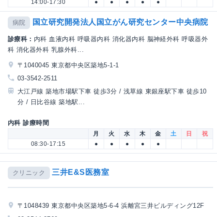
14:00-17:30
●
●
●
●
●
国立研究開発法人国立がん研究センター中央病院
病院
診療科：
内科 血液内科 呼吸器内科 消化器内科 脳神経外科 呼吸器外
科 消化器外科 乳腺外科...
〒1040045 東京都中央区築地5-1-1
03-3542-2511
大江戸線 築地市場駅下車 徒歩3分 / 浅草線 東銀座駅下車 徒歩10
分 / 日比谷線 築地駅...
内科 診療時間
月
火
水
木
金
土
日
祝
08:30-17:15
●
●
●
●
●
三井E&S医務室
クリニック
〒1048439 東京都中央区築地5-6-4 浜離宮三井ビルディング12F