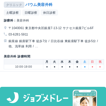
バウム美容外科
クリニック
土曜診察
日曜診察
休日診察
診療科：
美容外科
〒1040061 東京都中央区銀座7-13-12 サクセス銀座7ビル6F
03-6281-5911
銀座線 銀座駅下車 徒歩7分 / 日比谷線 東銀座駅下車 徒歩5分 /
他、浅草線 利用 / ...
美容外科 診療時間
月
火
水
木
金
土
日
祝
10:00-19:00
●
●
●
●
●
●
●
●