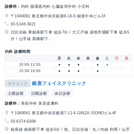
診療科：
内科 循環器内科 心臓血管外科 小児科
〒1040061 東京都中央区銀座8-16-5 銀座中央ビル1F
03-5148-3921
日比谷線 東銀座駅下車 徒歩7分 / 大江戸線 築地市場駅下車 徒歩5
分 / 山手線 新橋駅下...
内科 診療時間
月
火
水
木
金
土
日
祝
10:00-13:30
●
●
●
●
●
15:30-19:00
●
●
●
●
銀座フェイスクリニック
クリニック
土曜診察
日曜診察
休日診察
診療科：
美容外科 美容皮膚科
〒1040061 東京都中央区銀座7-11-6 GINZA ISONOビル4F
03-6274-6309
銀座線 銀座駅下車 徒歩5分 / 他、日比谷線・丸ノ内線 利用 / 山手