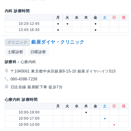
内科 診療時間
月
火
水
木
金
土
日
祝
10:20-12:45
●
●
●
13:45-16:30
●
●
銀座ダイヤ・クリニック
クリニック
土曜診察
日曜診察
診療科：
心療内科
〒1040061 東京都中央区銀座8-15-10 銀座ダイヤハイツ515
090-4388-7238
日比谷線 銀座駅下車 徒歩7分
心療内科 診療時間
月
火
水
木
金
土
日
祝
10:00-19:00
●
10:00-17:00
●
10:00-13:00
●