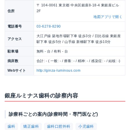
〒 104-0061 東京都 中央区銀座8-18-4 東銀座ビル
住所
2F
地図アプリで開く
電話番号
03-6278-8290
大江戸線 築地市場駅下車 徒歩3分 / 日比谷線 東銀座
アクセス
駅下車 徒歩5分 / 山手線 新橋駅下車 徒歩10分
駐車場
無料 - 台 / 有料 - 台
病床数
合計: - ( 一般: - / 療養: - / 精神: - / 感染症: - / 結核: -)
Webサイト
http://ginza-luminous.com
銀座ルミナス歯科の診察内容
診療科ごとの案内(診療時間・専門医など)
歯科
矯正歯科
歯科口腔外科
小児歯科