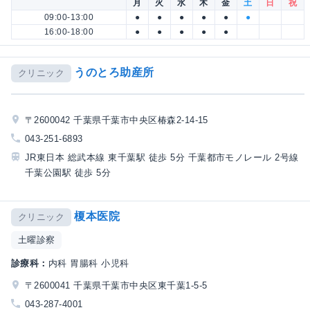
月
火
水
木
金
土
日
祝
09:00-13:00
●
●
●
●
●
●
16:00-18:00
●
●
●
●
●
うのとろ助産所
クリニック
〒2600042 千葉県千葉市中央区椿森2-14-15
043-251-6893
JR東日本 総武本線 東千葉駅 徒歩 5分 千葉都市モノレール 2号線
千葉公園駅 徒歩 5分
榎本医院
クリニック
土曜診察
診療科：
内科 胃腸科 小児科
〒2600041 千葉県千葉市中央区東千葉1-5-5
043-287-4001