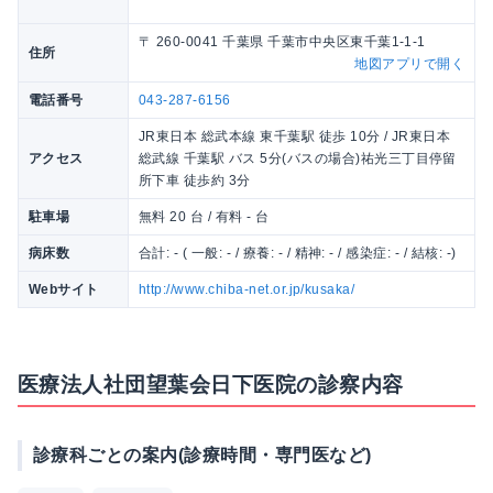
〒 260-0041 千葉県 千葉市中央区東千葉1-1-1
住所
地図アプリで開く
電話番号
043-287-6156
JR東日本 総武本線 東千葉駅 徒歩 10分 / JR東日本
アクセス
総武線 千葉駅 バス 5分(バスの場合)祐光三丁目停留
所下車 徒歩約 3分
駐車場
無料 20 台 / 有料 - 台
病床数
合計: - ( 一般: - / 療養: - / 精神: - / 感染症: - / 結核: -)
Webサイト
http://www.chiba-net.or.jp/kusaka/
医療法人社団望葉会日下医院の診察内容
診療科ごとの案内(診療時間・専門医など)