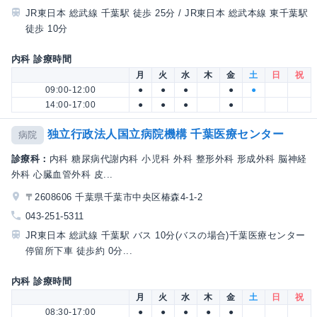
JR東日本 総武線 千葉駅 徒歩 25分 / JR東日本 総武本線 東千葉駅
徒歩 10分
内科 診療時間
月
火
水
木
金
土
日
祝
09:00-12:00
●
●
●
●
●
14:00-17:00
●
●
●
●
独立行政法人国立病院機構 千葉医療センター
病院
診療科：
内科 糖尿病代謝内科 小児科 外科 整形外科 形成外科 脳神経
外科 心臓血管外科 皮...
〒2608606 千葉県千葉市中央区椿森4-1-2
043-251-5311
JR東日本 総武線 千葉駅 バス 10分(バスの場合)千葉医療センター
停留所下車 徒歩約 0分...
内科 診療時間
月
火
水
木
金
土
日
祝
08:30-17:00
●
●
●
●
●