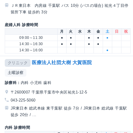
ＪＲ東日本 内房線 千葉駅 バス 10分 (バスの場合) 祐光４丁目停
留所下車 徒歩約 3分
産婦人科 診療時間
月
火
水
木
金
土
日
祝
09:00～11:30
●
●
●
●
●
14:30～16:30
●
●
●
●
14:30～16:00
●
医療法人社団大樹 大賀医院
クリニック
土曜診察
診療科：
内科 小児科 歯科
〒2600007 千葉県千葉市中央区祐光1-12-5
043-225-5060
JR東日本 総武本線 東千葉駅 徒歩 7分 / JR東日本 総武線 千葉駅
徒歩 20分 / ...
内科 診療時間