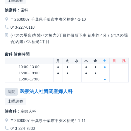
土曜診察
診療科：
歯科
〒2600007 千葉県千葉市中央区祐光4-1-10
043-227-0118
(バスの場合)内陸バス祐光3丁目停留所下車 徒歩約 4分 / (バスの場
合)内陸バス祐光4丁目...
歯科 診療時間
月
火
水
木
金
土
日
祝
10:00-13:00
●
●
●
●
●
15:00-19:00
●
●
●
●
15:00-17:00
●
医療法人社団関産婦人科
病院
土曜診察
診療科：
産婦人科
〒2600007 千葉県千葉市中央区祐光4-1-11
043-224-7830